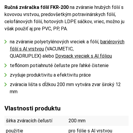
Ručná zváračka fólií FKR-200
na zváranie hrubých fólií s
kovovou vrstvou, predovšetkým potravinárskych fólií,
celofánových fólií, hotových LDPE sáčkov, vriec, možno ju
však použiť aj pre PVC, PP, PA.
na zváranie polyetylénových vreciek a fólií,
bariérových
fólií s Al vrstvou
(VACUMETIC,
QUADRUPLEX) alebo
Doypack vreciek s Al fóliou
teflónom potiahnuté čeľuste pre ľahké čistenie
zvyšuje produktivitu a efektivitu práce
zváracia lišta s dĺžkou 200 mm vytvára zvar široký 12
mm
Vlastnosti produktu
šírka zváracích čeľustí
200 mm
použitie
pro fólie s Al vrstvou