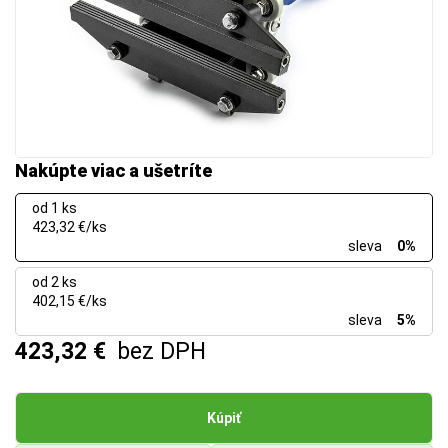
Nakúpte viac a ušetríte
od 1 ks
423,32 €/ks
sleva
0%
od 2 ks
402,15 €/ks
sleva
5%
423,32 €
bez DPH
Kúpiť