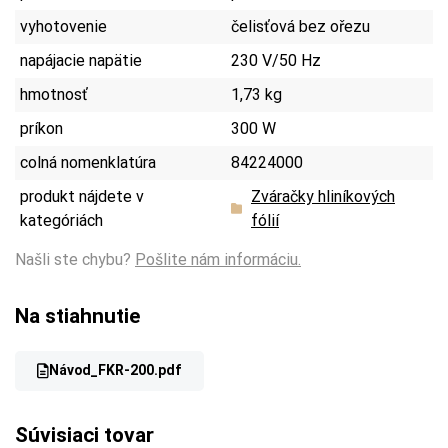
vyhotovenie
čelisťová bez ořezu
napájacie napätie
230 V/50 Hz
hmotnosť
1,73 kg
príkon
300 W
colná nomenklatúra
84224000
produkt nájdete v
Zváračky hliníkových
kategóriách
fólií
Našli ste chybu?
Pošlite nám informáciu.
Na stiahnutie
Návod_FKR-200.pdf
Súvisiaci tovar