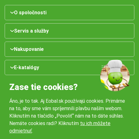
O spoločnosti
Servis a služby
Nakupovanie
E-katalógy
Zase tie cookies?
Áno, je to tak. Aj Eobal.sk používajú cookies. Primárne
na to, aby sme vám spríjemnili plavbu naším webom.
Kliknutím na tlačidlo „Povoliť“ nám na to dáte súhlas.
Nemáte cookies radi? Kliknutím
tu ich môžete
Naše pobočky:
odmietnuť
.