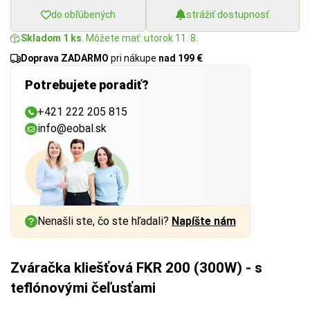
do obľúbených
strážiť dostupnosť
Skladom 1 ks
. Môžete mať: utorok 11. 8.
Doprava ZADARMO
pri nákupe
nad 199 €
Potrebujete poradiť?
+421 222 205 815
info@eobal.sk
Nenašli ste, čo ste hľadali?
Napíšte nám
Zváračka kliešťová FKR 200 (300W) - s
teflónovými čeľusťami