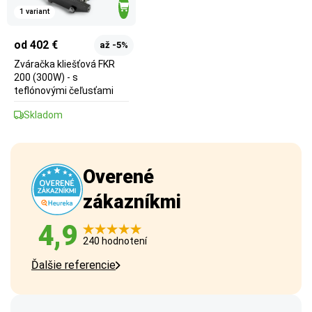
1 variant
od 402 €
až -5%
Zváračka kliešťová FKR
200 (300W) - s
teflónovými čeľusťami
Skladom
Overené
zákazníkmi
4,9
240 hodnotení
Ďalšie referencie