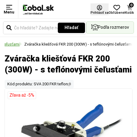
0
Menu
Prihlásiť sa
Obľúbené
Košík
Podľa rozmerov
Hľadať
i čeľusťami
Zváračka kliešťová FKR 200 (300W) - s teflónovými čeľusťami
Zváračka kliešťová FKR 200
(300W) - s teflónovými čeľusťami
Kód produktu: SVA 200 FKR teflon
Zľava až -5%