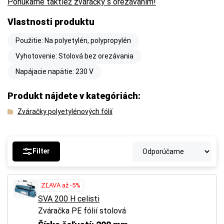
Ponúkame taktiež zváračky s orezávaním!
Vlastnosti produktu
Použitie: Na polyetylén, polypropylén
Vyhotovenie: Stolová bez orezávania
Napájacie napätie: 230 V
Produkt nájdete v kategóriách:
Zváračky polyetylénových fólií
Filter
ZĽAVA až -5%
SVA 200 H celisti
Zváračka PE fólií stolová