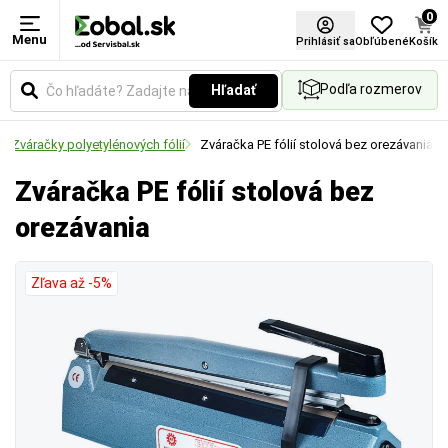
0
Menu
Prihlásiť sa
Obľúbené
Košík
Podľa rozmerov
Hľadať
Zváračky polyetylénových fólií
Zváračka PE fólií stolová bez orezávania
Zváračka PE fólií stolová bez
orezávania
Zľava až -5%