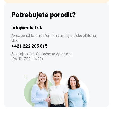
Potrebujete poradiť?
info@eobal.sk
Ak sa ponáhľate, radšej nám zavolajte alebo píšte na
chat.
+421 222 205 815
Zavolajte nám. Spoločne to vyriešime.
(Po–Pi: 7:00–16:00)