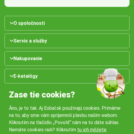
O spoločnosti
Servis a služby
Nakupovanie
E-katalógy
Zase tie cookies?
Áno, je to tak. Aj Eobal.sk používajú cookies. Primárne
na to, aby sme vám spríjemnili plavbu naším webom.
Kliknutím na tlačidlo „Povoliť“ nám na to dáte súhlas.
Nemáte cookies radi? Kliknutím
tu ich môžete
Naše pobočky: