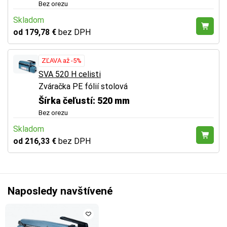
Bez orezu
Skladom
od 179,78 €
bez DPH
ZĽAVA až -5%
SVA 520 H celisti
Zváračka PE fólií stolová
Šírka čeľustí: 520 mm
Bez orezu
Skladom
od 216,33 €
bez DPH
Naposledy navštívené