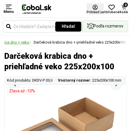
0
Menu
Prihlásiť sa
Obľúbené
Košík
Podľa rozmerov
Hľadať
abica dno + veko
Darčeková krabica dno + priehľadné veko 225x200x100
Darčeková krabica dno +
priehľadné veko 225x200x100
Kód produktu: DKDV-P 03
Vnútorný rozmer:
225x200x100 mm
Vo
Zľava až -10%