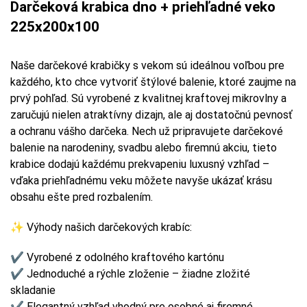
Darčeková krabica dno + priehľadné veko
225x200x100
Naše darčekové krabičky s vekom sú ideálnou voľbou pre
každého, kto chce vytvoriť štýlové balenie, ktoré zaujme na
prvý pohľad. Sú vyrobené z kvalitnej kraftovej mikrovlny a
zaručujú nielen atraktívny dizajn, ale aj dostatočnú pevnosť
a ochranu vášho darčeka. Nech už pripravujete darčekové
balenie na narodeniny, svadbu alebo firemnú akciu, tieto
krabice dodajú každému prekvapeniu luxusný vzhľad –
vďaka priehľadnému veku môžete navyše ukázať krásu
obsahu ešte pred rozbalením.
✨ Výhody našich darčekových krabíc:
✔ Vyrobené z odolného kraftového kartónu
✔ Jednoduché a rýchle zloženie – žiadne zložité
skladanie
✔ Elegantný vzhľad vhodný pre osobné aj firemné