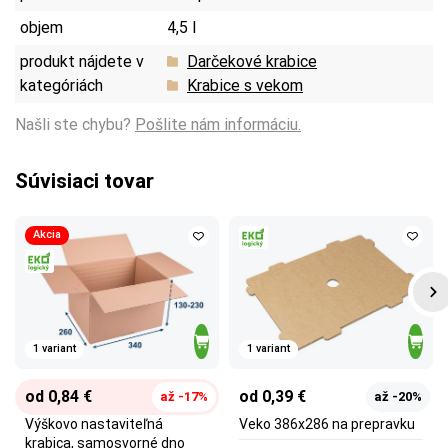
objem
4,5 l
produkt nájdete v
Darčekové krabice
kategóriách
Krabice s vekom
Našli ste chybu?
Pošlite nám informáciu.
Súvisiaci tovar
Akcia
1 variant
1 variant
od 0,84 €
od 0,39 €
až -17%
až -20%
Výškovo nastaviteľná
Veko 386x286 na prepravku
krabica, samosvorné dno