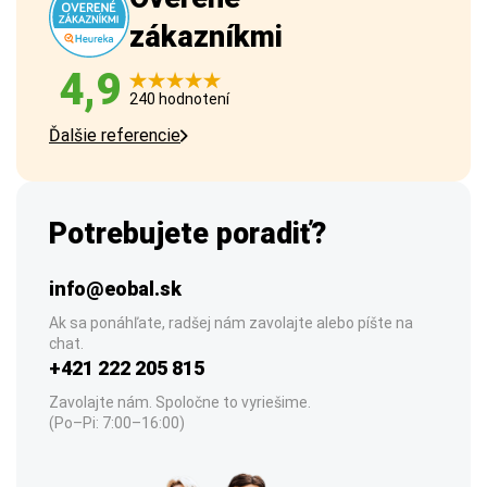
zákazníkmi
4,9
240 hodnotení
Ďalšie referencie
Potrebujete poradiť?
info@eobal.sk
Ak sa ponáhľate, radšej nám zavolajte alebo píšte na
chat.
+421 222 205 815
Zavolajte nám. Spoločne to vyriešime.
(Po–Pi: 7:00–16:00)