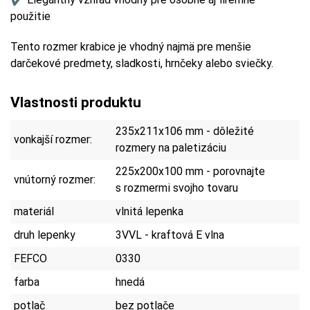
použitie
Tento rozmer krabice je vhodný najmä pre menšie
darčekové predmety, sladkosti, hrnčeky alebo sviečky.
Vlastnosti produktu
235x211x106 mm - dôležité
vonkajší rozmer:
rozmery na paletizáciu
225x200x100 mm - porovnajte
vnútorný rozmer:
s rozmermi svojho tovaru
materiál
vlnitá lepenka
druh lepenky
3VVL - kraftová E vlna
FEFCO
0330
farba
hnedá
potlač
bez potlače