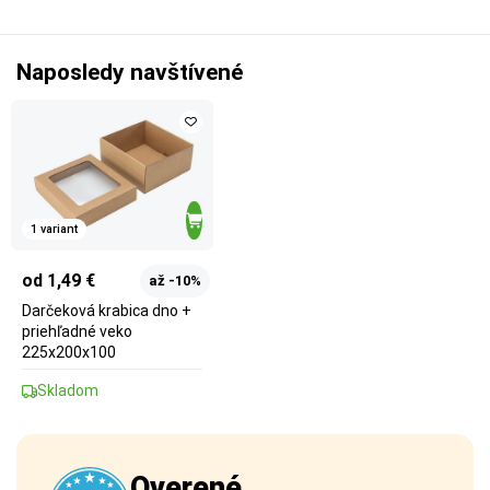
Naposledy navštívené
1 variant
od 1,49 €
až -10%
Darčeková krabica dno +
priehľadné veko
225x200x100
Skladom
Overené