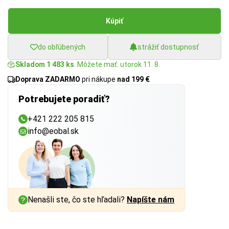
Kúpiť
do obľúbených
strážiť dostupnosť
Skladom 1 483 ks
. Môžete mať: utorok 11. 8.
Doprava ZADARMO
pri nákupe
nad 199 €
Potrebujete poradiť?
+421 222 205 815
info@eobal.sk
Nenašli ste, čo ste hľadali?
Napíšte nám