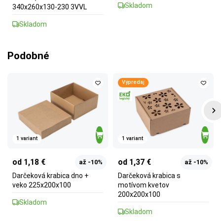
Skladom
340x260x130-230 3VVL
Skladom
Podobné
Výpredaj
1 variant
1 variant
od 1,18 €
od 1,37 €
až -10%
až -10%
Darčeková krabica dno +
Darčeková krabica s
veko 225x200x100
motívom kvetov
200x200x100
Skladom
Skladom