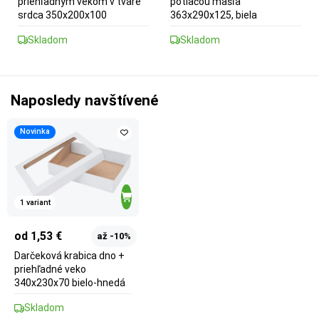
priehľadným vekom v tvare
potlačou mašľa
srdca 350x200x100
363x290x125, biela
Skladom
Skladom
Naposledy navštívené
Novinka
1 variant
od 1,53 €
až -10%
Darčeková krabica dno +
priehľadné veko
340x230x70 bielo-hnedá
Skladom