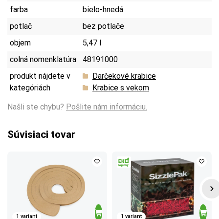
farba
bielo-hnedá
potlač
bez potlače
objem
5,47 l
colná nomenklatúra
48191000
produkt nájdete v
Darčekové krabice
kategóriách
Krabice s vekom
Našli ste chybu?
Pošlite nám informáciu.
Súvisiaci tovar
1 variant
1 variant