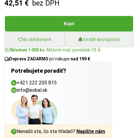
42,51 €
bez DPH
Kúpiť
do obľúbených
strážiť dostupnosť
Skladom 1 000 ks
. Môžete mať: pondelok 10. 8.
Doprava ZADARMO
pri nákupe
nad 199 €
Potrebujete poradiť?
+421 222 205 815
info@eobal.sk
Nenašli ste, čo ste hľadali?
Napíšte nám