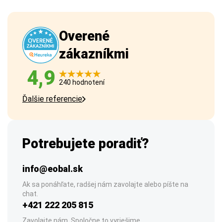
Overené
zákazníkmi
4,9
240 hodnotení
Ďalšie referencie
Potrebujete poradiť?
info@eobal.sk
Ak sa ponáhľate, radšej nám zavolajte alebo píšte na
chat.
+421 222 205 815
Zavolajte nám. Spoločne to vyriešime.