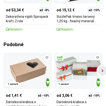
od 53,34 €
od 15,12 €
až -8%
až -10%
Dekoratívna výplň Spiropack
SizzlePak tmavo červený
kraft, 2 role
1,25 kg - fixačný materiál
Skladom
Skladom
Podobné
1 variant
1 variant
od 1,41 €
od 3,06 €
až -10%
až -10%
Darčeková krabica s
Darčeková krabica s