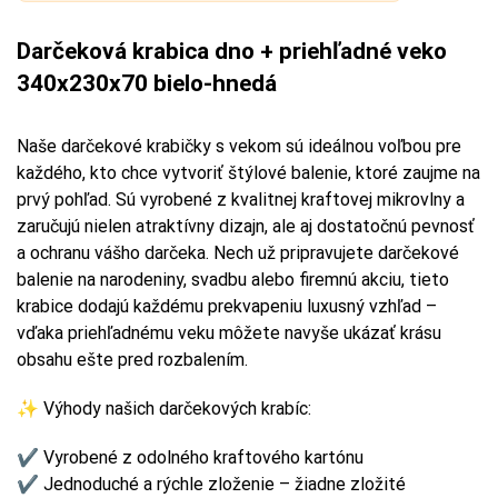
Darčeková krabica dno + priehľadné veko
340x230x70 bielo-hnedá
Naše darčekové krabičky s vekom sú ideálnou voľbou pre
každého, kto chce vytvoriť štýlové balenie, ktoré zaujme na
prvý pohľad. Sú vyrobené z kvalitnej kraftovej mikrovlny a
zaručujú nielen atraktívny dizajn, ale aj dostatočnú pevnosť
a ochranu vášho darčeka. Nech už pripravujete darčekové
balenie na narodeniny, svadbu alebo firemnú akciu, tieto
krabice dodajú každému prekvapeniu luxusný vzhľad –
vďaka priehľadnému veku môžete navyše ukázať krásu
obsahu ešte pred rozbalením.
✨ Výhody našich darčekových krabíc:
✔ Vyrobené z odolného kraftového kartónu
✔ Jednoduché a rýchle zloženie – žiadne zložité