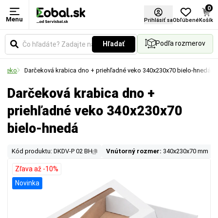
0
Menu
Prihlásiť sa
Obľúbené
Košík
Podľa rozmerov
Hľadať
+ veko
Darčeková krabica dno + priehľadné veko 340x230x70 bielo-hnedá
Darčeková krabica dno +
priehľadné veko 340x230x70
bielo-hnedá
Kód produktu: DKDV-P 02 BH
Vnútorný rozmer:
340x230x70 mm
Zľava až -10%
Novinka