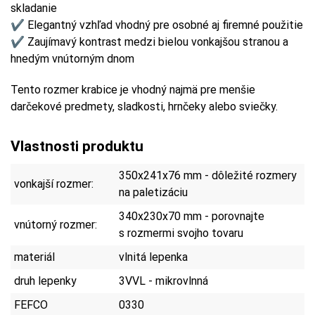
skladanie
✔ Elegantný vzhľad vhodný pre osobné aj firemné použitie
✔ Zaujímavý kontrast medzi bielou vonkajšou stranou a
hnedým vnútorným dnom
Tento rozmer krabice je vhodný najmä pre menšie
darčekové predmety, sladkosti, hrnčeky alebo sviečky.
Vlastnosti produktu
350x241x76 mm - dôležité rozmery
vonkajší rozmer:
na paletizáciu
340x230x70 mm - porovnajte
vnútorný rozmer:
s rozmermi svojho tovaru
materiál
vlnitá lepenka
druh lepenky
3VVL - mikrovlnná
FEFCO
0330