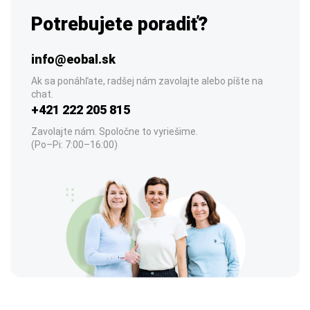
Potrebujete poradiť?
info@eobal.sk
Ak sa ponáhľate, radšej nám zavolajte alebo píšte na
chat.
+421 222 205 815
Zavolajte nám. Spoločne to vyriešime.
(Po–Pi: 7:00–16:00)