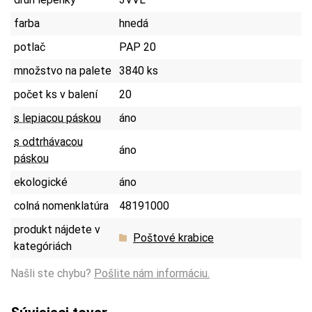
farba
hnedá
potlač
PAP 20
množstvo na palete
3840 ks
počet ks v balení
20
s lepiacou páskou
áno
s odtrhávacou
áno
páskou
ekologické
áno
colná nomenklatúra
48191000
produkt nájdete v
Poštové krabice
kategóriách
Našli ste chybu?
Pošlite nám informáciu.