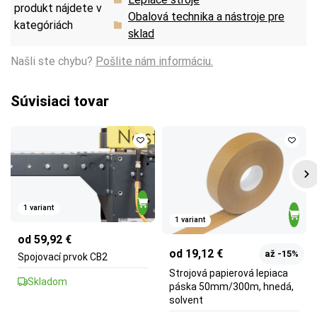
produkt nájdete v
Obalová technika a nástroje pre
kategóriách
sklad
Našli ste chybu?
Pošlite nám informáciu.
Súvisiaci tovar
1 variant
1 variant
od 59,92 €
od 19,12 €
až -15%
Spojovací prvok CB2
Strojová papierová lepiaca
Skladom
páska 50mm/300m, hnedá,
solvent