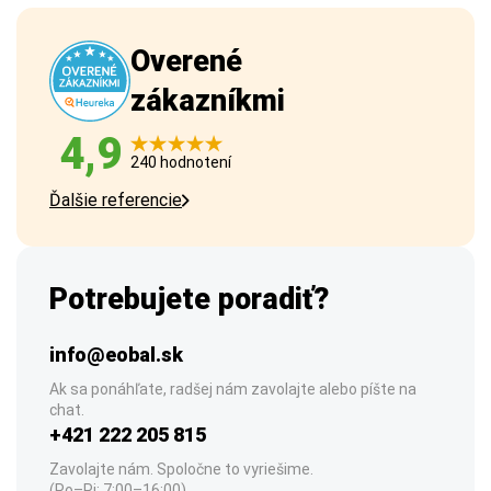
Overené
zákazníkmi
4,9
240 hodnotení
Ďalšie referencie
Potrebujete poradiť?
info@eobal.sk
Ak sa ponáhľate, radšej nám zavolajte alebo píšte na
chat.
+421 222 205 815
Zavolajte nám. Spoločne to vyriešime.
(Po–Pi: 7:00–16:00)