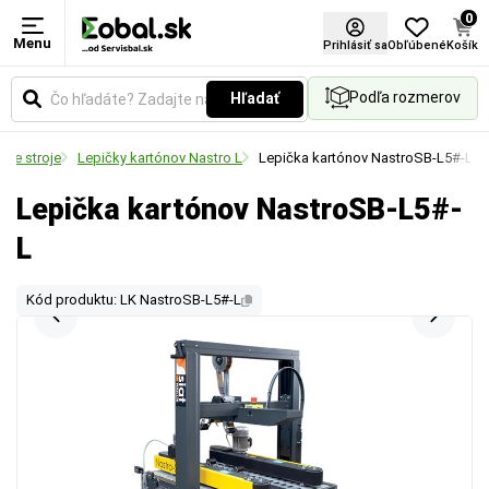
0
Menu
Prihlásiť sa
Obľúbené
Košík
Podľa rozmerov
Hľadať
ace stroje
Lepičky kartónov Nastro L
Lepička kartónov NastroSB-L5#-L
Lepička kartónov NastroSB-L5#-
L
Kód produktu: LK NastroSB-L5#-L