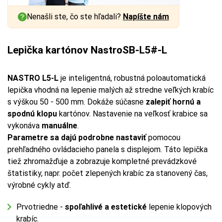
Nenašli ste, čo ste hľadali?
Napíšte nám
Lepička kartónov NastroSB-L5#-L
NASTRO L5-L
je inteligentná, robustná poloautomatická
lepička vhodná na lepenie malých až stredne veľkých krabíc
s výškou 50 - 500 mm. Dokáže súčasne
zalepiť hornú a
spodnú klopu
kartónov. Nastavenie na veľkosť krabice sa
vykonáva
manuálne
.
Parametre sa dajú podrobne nastaviť
pomocou
prehľadného ovládacieho panela s displejom. Táto lepička
tiež zhromažďuje a zobrazuje kompletné prevádzkové
štatistiky, napr. počet zlepených krabíc za stanovený čas,
výrobné cykly atď.
Prvotriedne -
spoľahlivé a estetické
lepenie klopových
krabíc.