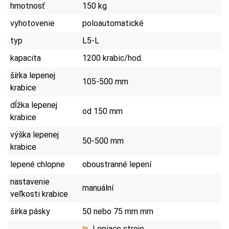
hmotnosť
150 kg
vyhotovenie
poloautomatické
typ
L5-L
kapacita
1200 krabic/hod.
šírka lepenej
105-500 mm
krabice
dĺžka lepenej
od 150 mm
krabice
výška lepenej
50-500 mm
krabice
lepené chlopne
oboustranné lepení
nastavenie
manuální
veľkosti krabice
šírka pásky
50 nebo 75 mm mm
Lepiace stroje