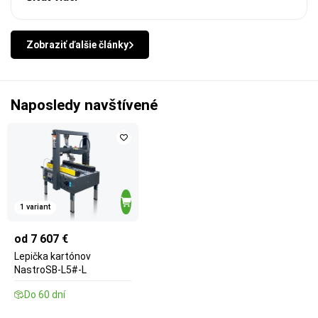
Zobraziť ďalšie články
Naposledy navštívené
1 variant
od 7 607 €
Lepička kartónov
NastroSB-L5#-L
Do 60 dní