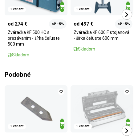
1 variant
1 variant
od 274 €
od 497 €
až -5%
až -5%
Zváračka KF 500 HC s
Zváračka KF 600 F stojanová
orezávaním - šírka čeľuste
- šírka čeľuste 600 mm
500 mm
Skladom
Skladom
Podobné
1 variant
1 variant