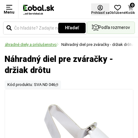
0
Menu
Prihlásiť sa
Obľúbené
Košík
Podľa rozmerov
Hľadať
Náhradné diely a príslušenstvo
Náhradný diel pre zváračky - držiak drôtu
Náhradný diel pre zváračky -
držiak drôtu
Kód produktu: SVA ND 046