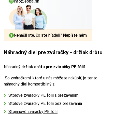
info@eobal.sk
Nenašli ste, čo ste hľadali?
Napíšte nám
Náhradný diel pre zváračky - držiak drôtu
Náhradný
držiak drôtu pre zváračky PE fólií
.
So zváračkami, ktoré u nás môžete nakúpiť, je tento
náhradný diel kompatibilný s:
Stolové zváračky PE fólií s orezávaním
Stolové zváračky PE fólií bez orezávania
Stojanové zváračky PE fólií