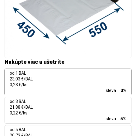
Nakúpte viac a ušetríte
od 1 BAL
23,03 €/BAL
0,23 €/ks
sleva
0%
od 3 BAL
21,88 €/BAL
0,22 €/ks
sleva
5%
od 5 BAL
20,73 €/BAL