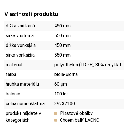
Vlastnosti produktu
dĺžka vnútorná
450 mm
šírka vnútorná
550 mm
dĺžka vonkajšia
450 mm
šírka vonkajšia
550 mm
materiál
polyethylen (LDPE), 80% recyklát
farba
biela-čierna
hrúbka materiálu
60 µm
balenie
100 ks
colná nomenklatúra
39232100
produkt nájdete v
Plastové obálky
kategóriách
Chcem baliť LACNO