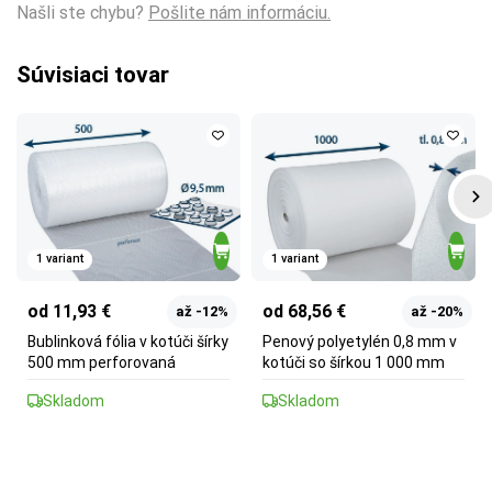
Našli ste chybu?
Pošlite nám informáciu.
Súvisiaci tovar
1 variant
1 variant
od 11,93 €
od 68,56 €
až -12%
až -20%
Bublinková fólia v kotúči šírky
Penový polyetylén 0,8 mm v
500 mm perforovaná
kotúči so šírkou 1 000 mm
Skladom
Skladom