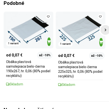
Podobné
1 variant
1 variant
od 0,07 €
od 0,07 €
až -10%
až -10%
Obálka plastová
Obálka plastová
samolepiaca bielo-čierna
samolepiaca bielo-čierna
190x267, hr. 0,06 (80% podiel
225x325, hr. 0,06 (80% podiel
recyklátu)
recyklátu)
Skladom
Skladom