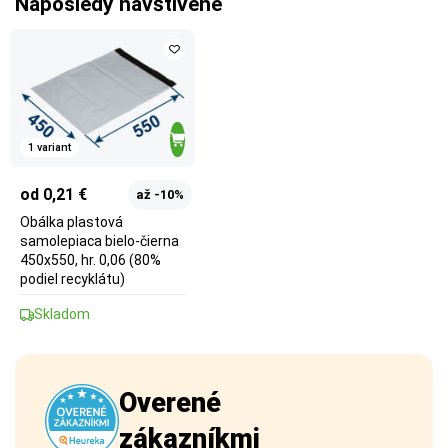
Naposledy navštívené
1 variant
od 0,21 €
až -10%
Obálka plastová
samolepiaca bielo-čierna
450x550, hr. 0,06 (80%
podiel recyklátu)
Skladom
Overené
zákazníkmi