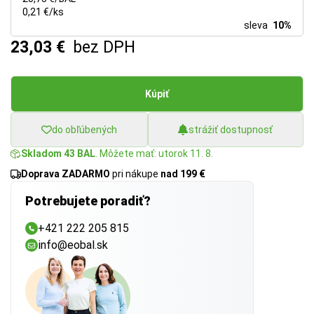
0,21 €/ks
sleva
10%
23,03 €
bez DPH
Kúpiť
do obľúbených
strážiť dostupnosť
Skladom 43 BAL
. Môžete mať: utorok 11. 8.
Doprava ZADARMO
pri nákupe
nad 199 €
Potrebujete poradiť?
+421 222 205 815
info@eobal.sk