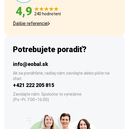
4,9
240 hodnotení
Ďalšie referencie
Potrebujete poradiť?
info@eobal.sk
Ak sa ponáhľate, radšej nám zavolajte alebo píšte na
chat.
+421 222 205 815
Zavolajte nám. Spoločne to vyriešime.
(Po–Pi: 7:00–16:00)