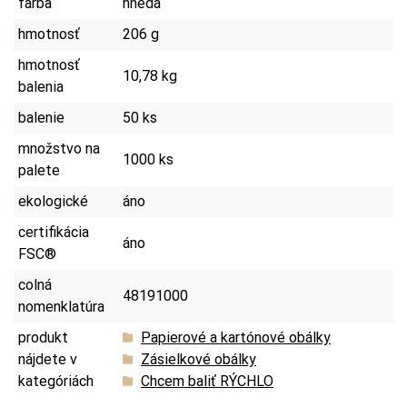
farba
hnedá
hmotnosť
206 g
hmotnosť
10,78 kg
balenia
balenie
50 ks
množstvo na
1000 ks
palete
ekologické
áno
certifikácia
áno
FSC®
colná
48191000
nomenklatúra
produkt
Papierové a kartónové obálky
nájdete v
Zásielkové obálky
kategóriách
Chcem baliť RÝCHLO