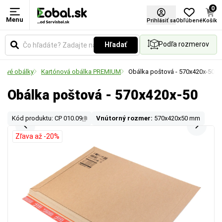
0
Menu
Prihlásiť sa
Obľúbené
Košík
Podľa rozmerov
Hľadať
ónové obálky
Kartónová obálka PREMIUM
Obálka poštová - 570x420x-50
Obálka poštová - 570x420x-50
Kód produktu: CP 010.09
Vnútorný rozmer:
570x420x50 mm
Zľava až -20%