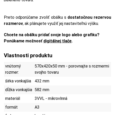
Preto odporúčame zvoliť obálku s
dostatočnou rezervou
rozmerov
, ak plánujete využiť jej nastaviteľnú výšku.
Chcete na obálku pridať svoje logo alebo grafiku?
Ponúkame možnosť
digitálnej tlače
.
Vlastnosti produktu
vnútorný
570x420x50 mm - porovnajte s rozmermi
rozmer:
svojho tovaru
šírka vonkajšia
432 mm
dĺžka vonkajšia
582 mm
materiál
3VVL - mikrovlnná
formát
A3