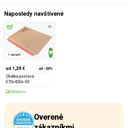
Naposledy navštívené
1 variant
od 1,29 €
až -20%
Obálka poštová -
570x420x-50
Skladom
Overené
zákazníkmi