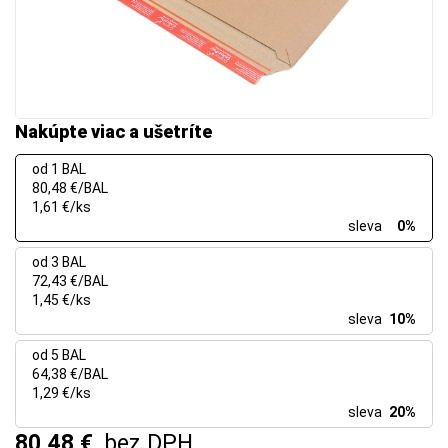
Nakúpte viac a ušetríte
od 1 BAL
80,48 €/BAL
1,61 €/ks
sleva
0%
od 3 BAL
72,43 €/BAL
1,45 €/ks
sleva
10%
od 5 BAL
64,38 €/BAL
1,29 €/ks
sleva
20%
80,48 €
bez DPH