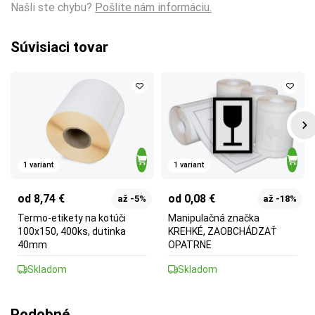
Našli ste chybu?
Pošlite nám informáciu.
Súvisiaci tovar
1 variant
1 variant
od 8,74 €
od 0,08 €
až -5%
až -18%
Termo-etikety na kotúči
Manipulačná značka
100x150, 400ks, dutinka
KREHKÉ, ZAOBCHÁDZAŤ
40mm
OPATRNE
Skladom
Skladom
Podobné