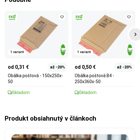
1 variant
1 variant
od 0,31 €
od 0,50 €
až -20%
až -20%
Obálka poštová - 150x250x-
Obálka poštová B4 -
50
250x360x-50
Skladom
Skladom
Produkt obsiahnutý v článkoch