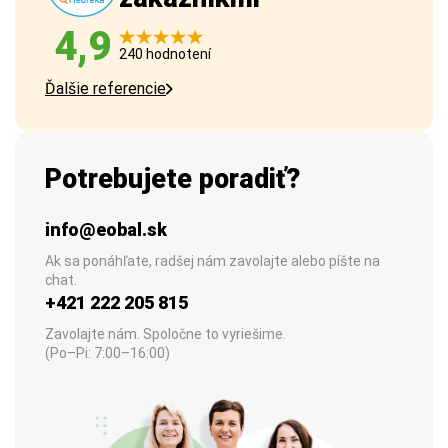
4,9
240 hodnotení
Ďalšie referencie
Potrebujete poradiť?
info@eobal.sk
Ak sa ponáhľate, radšej nám zavolajte alebo píšte na
chat.
+421 222 205 815
Zavolajte nám. Spoločne to vyriešime.
(Po–Pi: 7:00–16:00)