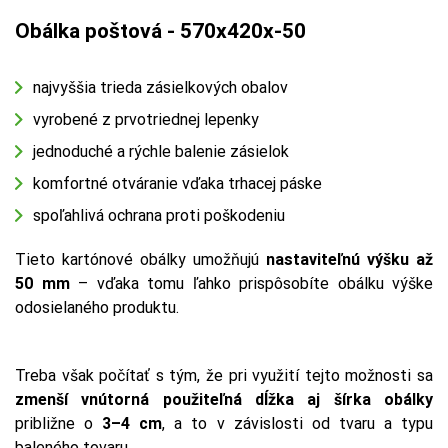
Obálka poštová - 570x420x-50
najvyššia trieda zásielkových obalov
vyrobené z prvotriednej lepenky
jednoduché a rýchle balenie zásielok
komfortné otváranie vďaka trhacej páske
spoľahlivá ochrana proti poškodeniu
Tieto kartónové obálky umožňujú
nastaviteľnú výšku až
50 mm
– vďaka tomu ľahko prispôsobíte obálku výške
odosielaného produktu.
Treba však počítať s tým, že pri využití tejto možnosti sa
zmenší vnútorná použiteľná dĺžka aj šírka obálky
približne o
3–4 cm
, a to v závislosti od tvaru a typu
baleného tovaru.