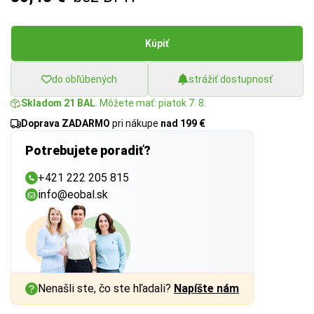
Kúpiť
do obľúbených
strážiť dostupnosť
Skladom 21 BAL
. Môžete mať: piatok 7. 8.
Doprava ZADARMO
pri nákupe
nad 199 €
Potrebujete poradiť?
+421 222 205 815
info@eobal.sk
Nenašli ste, čo ste hľadali?
Napíšte nám