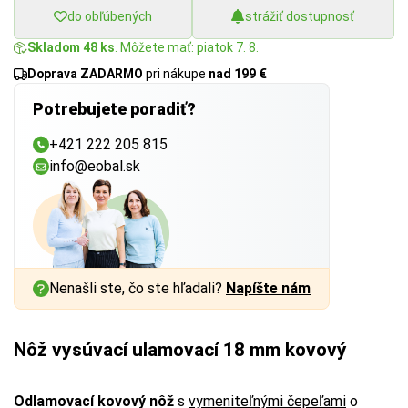
do obľúbených
strážiť dostupnosť
Skladom 48 ks
. Môžete mať: piatok 7. 8.
Doprava ZADARMO
pri nákupe
nad 199 €
Potrebujete poradiť?
+421 222 205 815
info@eobal.sk
Nenašli ste, čo ste hľadali?
Napíšte nám
Nôž vysúvací ulamovací 18 mm kovový
Odlamovací kovový nôž
s
vymeniteľnými čepeľami
o