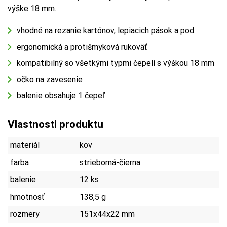
výške 18 mm.
vhodné na rezanie kartónov, lepiacich pások a pod.
ergonomická a protišmyková rukoväť
kompatibilný so všetkými typmi čepelí s výškou 18 mm
očko na zavesenie
balenie obsahuje 1 čepeľ
Vlastnosti produktu
materiál
kov
farba
strieborná-čierna
balenie
12 ks
hmotnosť
138,5 g
rozmery
151x44x22 mm