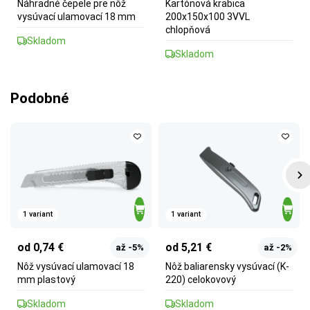
Náhradné čepele pre nôž
Kartónová krabica
vysúvací ulamovací 18 mm
200x150x100 3VVL
chlopňová
Skladom
Skladom
Podobné
1 variant
1 variant
od 0,74 €
od 5,21 €
až -5%
až -2%
Nôž vysúvací ulamovací 18
Nôž baliarensky vysúvací (K-
mm plastový
220) celokovový
Skladom
Skladom