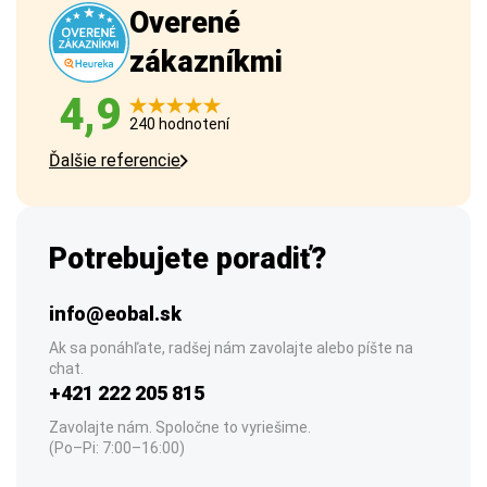
Overené
zákazníkmi
4,9
240 hodnotení
Ďalšie referencie
Potrebujete poradiť?
info@eobal.sk
Ak sa ponáhľate, radšej nám zavolajte alebo píšte na
chat.
+421 222 205 815
Zavolajte nám. Spoločne to vyriešime.
(Po–Pi: 7:00–16:00)