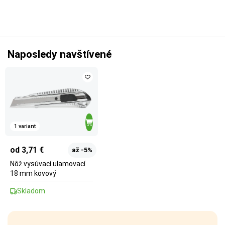
Naposledy navštívené
1 variant
od 3,71 €
až -5%
Nôž vysúvací ulamovací
18 mm kovový
Skladom