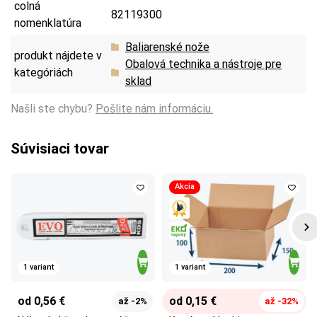
colná
82119300
nomenklatúra
Baliarenské nože
produkt nájdete v
Obalová technika a nástroje pre
kategóriách
sklad
Našli ste chybu?
Pošlite nám informáciu.
Súvisiaci tovar
Akcia
1 variant
1 variant
od 0,56 €
od 0,15 €
až -2%
až -32%