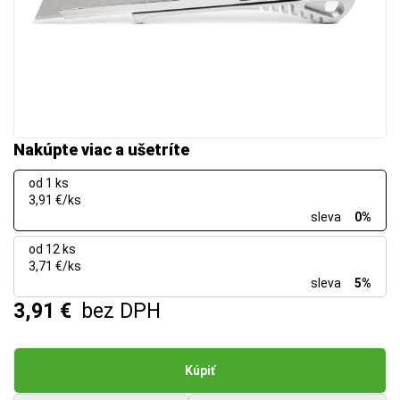
Nakúpte viac a ušetríte
od 1 ks
3,91 €/ks
sleva
0%
od 12 ks
3,71 €/ks
sleva
5%
3,91 €
bez DPH
Kúpiť