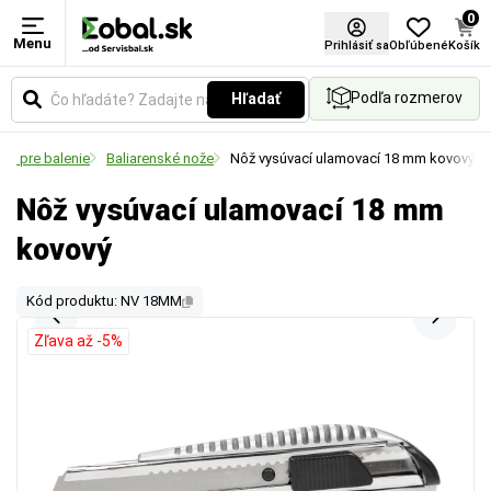
0
Menu
Prihlásiť sa
Obľúbené
Košík
Podľa rozmerov
Hľadať
tvo pre balenie
Baliarenské nože
Nôž vysúvací ulamovací 18 mm kovový
Nôž vysúvací ulamovací 18 mm
kovový
Kód produktu: NV 18MM
Zľava až -5%