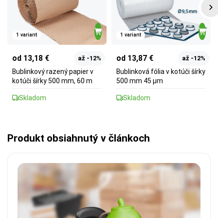
1 variant
1 variant
od 13,18 €
od 13,87 €
až -12%
až -12%
Bublinkový razený papier v
Bublinková fólia v kotúči šírky
kotúči šírky 500 mm, 60 m
500 mm 45 µm
Skladom
Skladom
Produkt obsiahnutý v článkoch