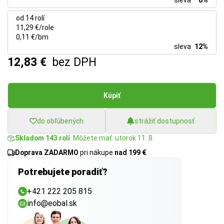
sleva
8%
od 14 rolí
11,29 €/role
0,11 €/bm
sleva
12%
12,83 €
bez DPH
Kúpiť
do obľúbených
strážiť dostupnosť
Skladom 143 rolí
. Môžete mať: utorok 11. 8.
Doprava ZADARMO
pri nákupe
nad 199 €
Potrebujete poradiť?
+421 222 205 815
info@eobal.sk