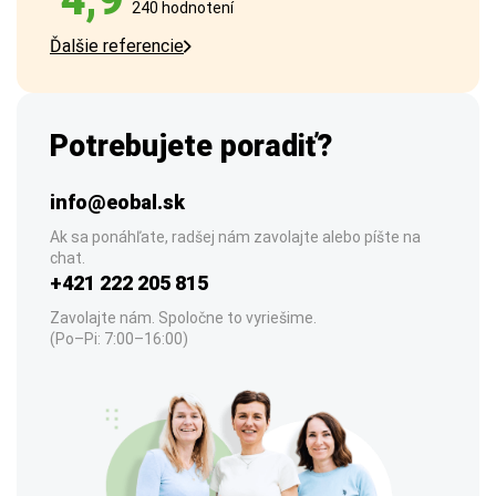
240 hodnotení
Ďalšie referencie
Potrebujete poradiť?
info@eobal.sk
Ak sa ponáhľate, radšej nám zavolajte alebo píšte na
chat.
+421 222 205 815
Zavolajte nám. Spoločne to vyriešime.
(Po–Pi: 7:00–16:00)