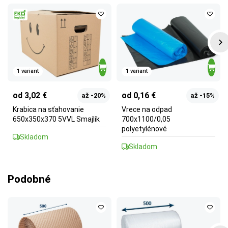
1 variant
1 variant
od 3,02 €
od 0,16 €
až -20%
až -15%
Krabica na sťahovanie
Vrece na odpad
650x350x370 5VVL Smajlík
700x1100/0,05
polyetylénové
Skladom
Skladom
Podobné