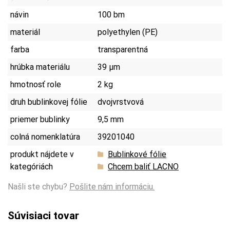
návin
100 bm
materiál
polyethylen (PE)
farba
transparentná
hrúbka materiálu
39 µm
hmotnosť role
2 kg
druh bublinkovej fólie
dvojvrstvová
priemer bublinky
9,5 mm
colná nomenklatúra
39201040
produkt nájdete v
Bublinkové fólie
kategóriách
Chcem baliť LACNO
Našli ste chybu?
Pošlite nám informáciu.
Súvisiaci tovar