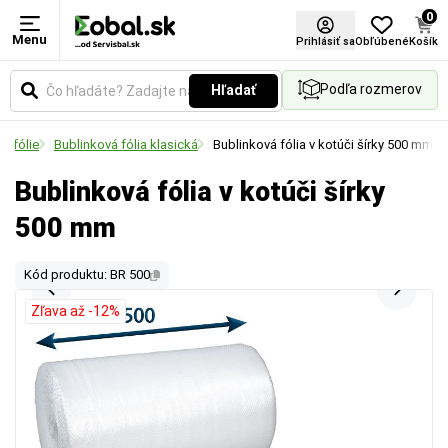
0
Menu
Prihlásiť sa
Obľúbené
Košík
Podľa rozmerov
Hľadať
é fólie
Bublinková fólia klasická
Bublinková fólia v kotúči šírky 500 mm
Bublinková fólia v kotúči šírky
500 mm
Kód produktu: BR 500
Zľava až -12%