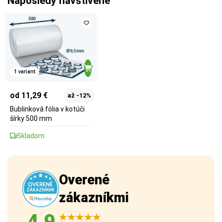
Naposledy navštívené
1 variant
od 11,29 €
až -12%
Bublinková fólia v kotúči
šírky 500 mm
Skladom
Overené
zákazníkmi
4,9