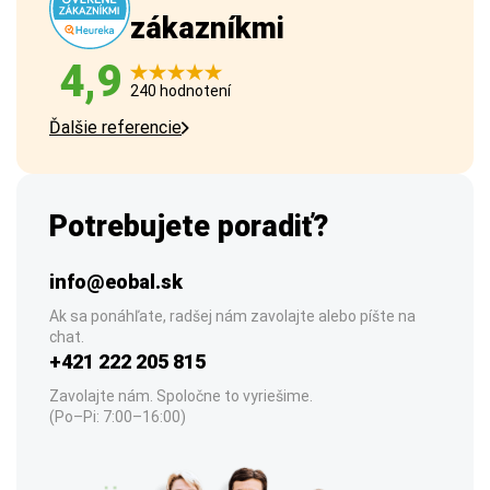
zákazníkmi
4,9
240 hodnotení
Ďalšie referencie
Potrebujete poradiť?
info@eobal.sk
Ak sa ponáhľate, radšej nám zavolajte alebo píšte na
chat.
+421 222 205 815
Zavolajte nám. Spoločne to vyriešime.
(Po–Pi: 7:00–16:00)