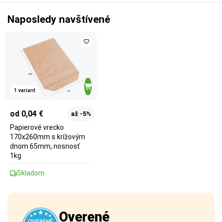
Naposledy navštívené
1 variant
od 0,04 €
až -5%
Papierové vrecko
170x260mm s krížovým
dnom 65mm, nosnosť
1kg
Skladom
Overené