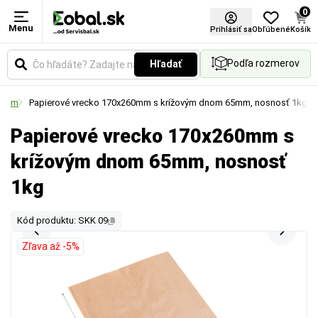
0
Menu
Prihlásiť sa
Obľúbené
Košík
Podľa rozmerov
Hľadať
 dnom
Papierové vrecko 170x260mm s krížovým dnom 65mm, nosnosť 1kg
Papierové vrecko 170x260mm s
krížovým dnom 65mm, nosnosť
1kg
Kód produktu: SKK 09
Zľava až -5%