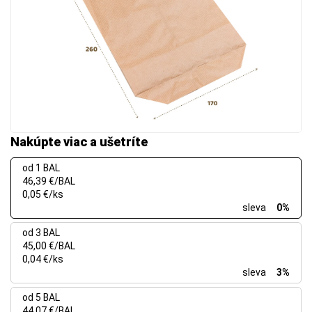
Nakúpte viac a ušetríte
od 1 BAL
46,39 €/BAL
0,05 €/ks
sleva
0%
od 3 BAL
45,00 €/BAL
0,04 €/ks
sleva
3%
od 5 BAL
44,07 €/BAL