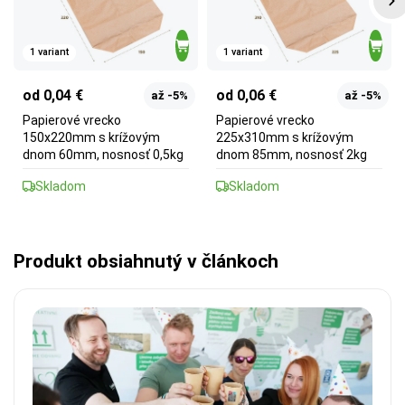
1 variant
1 variant
od 0,04 €
od 0,06 €
až -5%
až -5%
Papierové vrecko
Papierové vrecko
150x220mm s krížovým
225x310mm s krížovým
dnom 60mm, nosnosť 0,5kg
dnom 85mm, nosnosť 2kg
Skladom
Skladom
Produkt obsiahnutý v článkoch