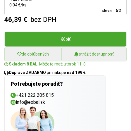
0,04 €/ks
sleva
5%
46,39 €
bez DPH
Kúpiť
do obľúbených
strážiť dostupnosť
Skladom 8 BAL
. Môžete mať: utorok 11. 8.
Doprava ZADARMO
pri nákupe
nad 199 €
Potrebujete poradiť?
+421 222 205 815
info@eobal.sk