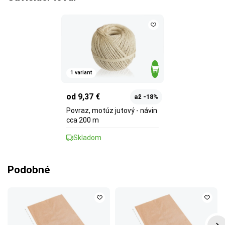
1 variant
od 9,37 €
až -18%
Povraz, motúz jutový - návin
cca 200 m
Skladom
Podobné