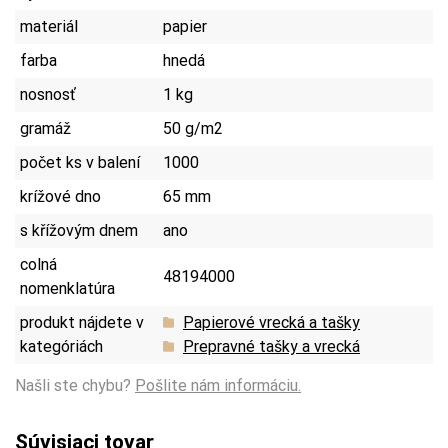
materiál
papier
farba
hnedá
nosnosť
1 kg
gramáž
50 g/m2
počet ks v balení
1000
krížové dno
65 mm
s křížovým dnem
ano
colná
48194000
nomenklatúra
produkt nájdete v
Papierové vrecká a tašky
kategóriách
Prepravné tašky a vrecká
Našli ste chybu?
Pošlite nám informáciu.
Súvisiaci tovar