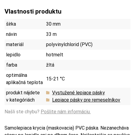
Vlastnosti produktu
šírka
30 mm
návin
33 m
materiál
polyvinylchlorid (PVC)
lepidlo
hotmelt
farba
žltá
optimálna
15-21 °C
aplikačná teplota
produkt nájdete
Vystužené lepiace pásky
v kategóriách
Lepiace pásky pre remeselníkov
Našli ste chybu?
Pošlite nám informáciu.
Samolepiaca krycia (maskovacia) PVC páska. Nezanecháva