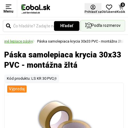
0
Menu
Prihlásiť sa
Obľúbené
Košík
Podľa rozmerov
Hľadať
užené lepiace pásky
Páska samolepiaca krycia 30x33 PVC - montážna žltá
Páska samolepiaca krycia 30x33
PVC - montážna žltá
Kód produktu: LS KR 30 PVC
Výpredaj