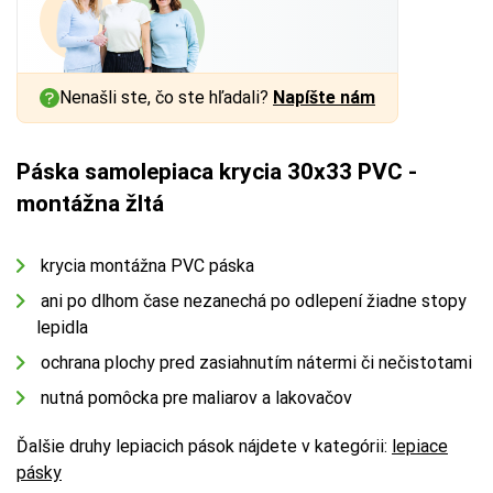
Nenašli ste, čo ste hľadali?
Napíšte nám
Páska samolepiaca krycia 30x33 PVC -
montážna žltá
krycia montážna PVC páska
ani po dlhom čase nezanechá po odlepení žiadne stopy
lepidla
ochrana plochy pred zasiahnutím nátermi či nečistotami
nutná pomôcka pre maliarov a lakovačov
Ďalšie druhy lepiacich pások nájdete v kategórii:
lepiace
pásky