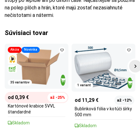
stopy po lepidle ani po dlhom čase. Najčastejšie sa používa
na polep plôch a hrán, ktoré majú zostať nezasiahnuté
nečistotami a nátermi.
Súvisiaci tovar
Akcia
Novinka
35 variantov
1 variant
od 0,39 €
až -25%
od 11,29 €
až -12%
Kartónové krabice 5VVL
Bublinková fólia v kotúči šírky
štandardné
500 mm
Skladom
Skladom