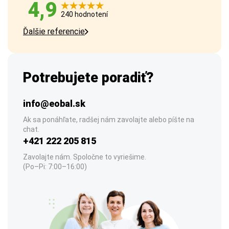
4,9
240 hodnotení
Ďalšie referencie
Potrebujete poradiť?
info@eobal.sk
Ak sa ponáhľate, radšej nám zavolajte alebo píšte na
chat.
+421 222 205 815
Zavolajte nám. Spoločne to vyriešime.
(Po–Pi: 7:00–16:00)