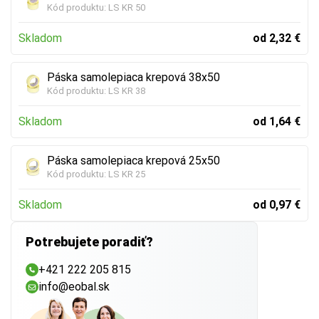
Kód produktu:
LS KR 50
Skladom
od 2,32 €
Páska samolepiaca krepová 38x50
Kód produktu:
LS KR 38
Skladom
od 1,64 €
Páska samolepiaca krepová 25x50
Kód produktu:
LS KR 25
Skladom
od 0,97 €
Potrebujete poradiť?
+421 222 205 815
info@eobal.sk