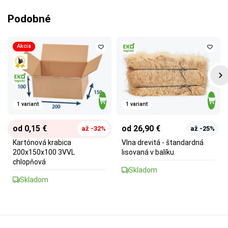
Podobné
Akcia
1 variant
1 variant
od 0,15 €
od 26,90 €
až -32%
až -25%
Kartónová krabica
Vlna drevitá - štandardná
200x150x100 3VVL
lisovaná v balíku
chlopňová
Skladom
Skladom