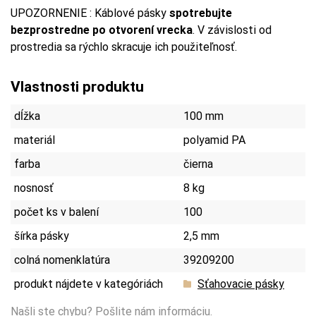
UPOZORNENIE : Káblové pásky
spotrebujte
bezprostredne po otvorení vrecka
. V závislosti od
prostredia sa rýchlo skracuje ich použiteľnosť.
Vlastnosti produktu
dĺžka
100 mm
materiál
polyamid PA
farba
čierna
nosnosť
8 kg
počet ks v balení
100
šírka pásky
2,5 mm
colná nomenklatúra
39209200
produkt nájdete v kategóriách
Sťahovacie pásky
Našli ste chybu?
Pošlite nám informáciu.