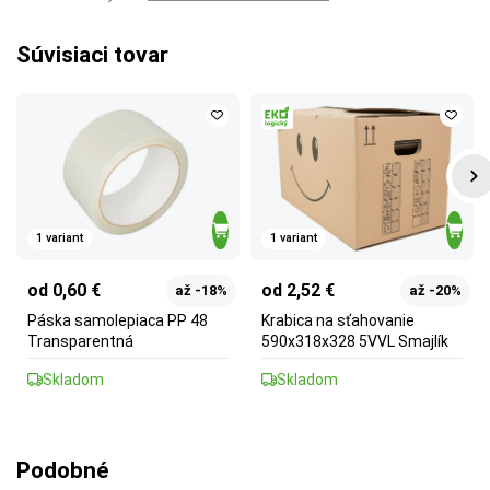
Súvisiaci tovar
1 variant
1 variant
od 0,60 €
od 2,52 €
až -18%
až -20%
Páska samolepiaca PP 48
Krabica na sťahovanie
Transparentná
590x318x328 5VVL Smajlík
Skladom
Skladom
Podobné