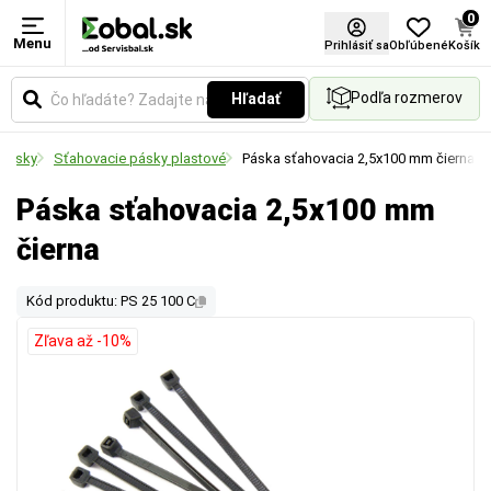
0
Menu
Prihlásiť sa
Obľúbené
Košík
Podľa rozmerov
Hľadať
 pásky
Sťahovacie pásky plastové
Páska sťahovacia 2,5x100 mm čierna
Páska sťahovacia 2,5x100 mm
čierna
Kód produktu: PS 25 100 C
Zľava až -10%