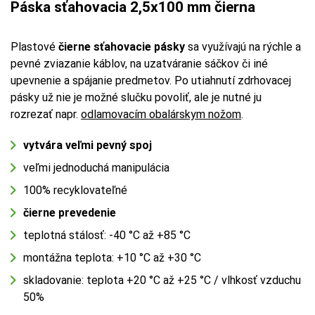
Páska sťahovacia 2,5x100 mm čierna
Plastové
čierne sťahovacie pásky
sa využívajú na rýchle a
pevné zviazanie káblov, na uzatváranie sáčkov či iné
upevnenie a spájanie predmetov. Po utiahnutí zdrhovacej
pásky už nie je možné slučku povoliť, ale je nutné ju
rozrezať napr.
odlamovacím obalárskym nožom
.
vytvára veľmi pevný spoj
veľmi jednoduchá manipulácia
100% recyklovateľné
čierne prevedenie
teplotná stálosť: -40 °C až +85 °C
montážna teplota: +10 °C až +30 °C
skladovanie: teplota +20 °C až +25 °C / vlhkosť vzduchu
50%