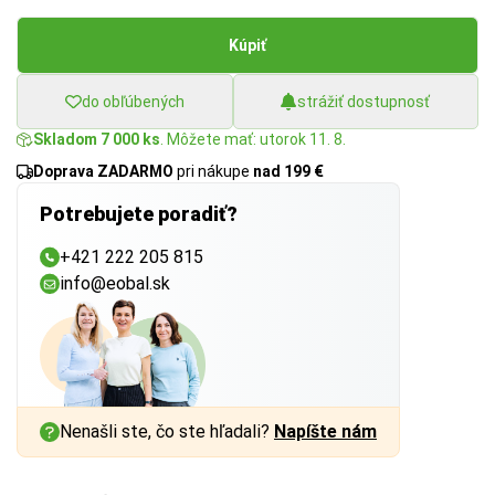
Kúpiť
do obľúbených
strážiť dostupnosť
Skladom 7 000 ks
. Môžete mať: utorok 11. 8.
Doprava ZADARMO
pri nákupe
nad 199 €
Potrebujete poradiť?
+421 222 205 815
info@eobal.sk
Nenašli ste, čo ste hľadali?
Napíšte nám