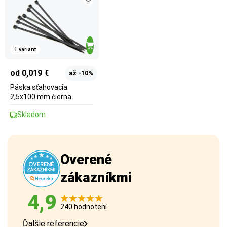
1 variant
od 0,019 €
až -10%
Páska sťahovacia
2,5x100 mm čierna
Skladom
Overené
zákazníkmi
4,9
240 hodnotení
Ďalšie referencie