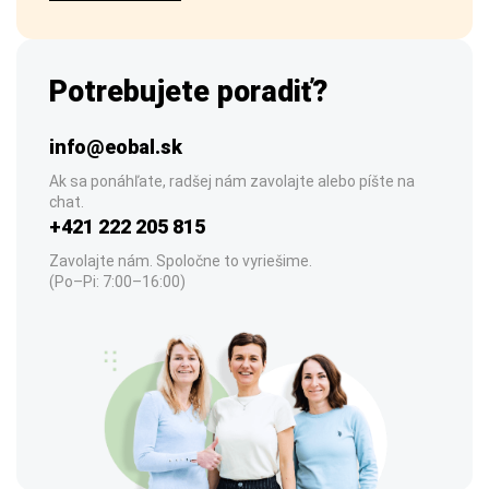
Potrebujete poradiť?
info@eobal.sk
Ak sa ponáhľate, radšej nám zavolajte alebo píšte na
chat.
+421 222 205 815
Zavolajte nám. Spoločne to vyriešime.
(Po–Pi: 7:00–16:00)