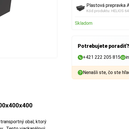
Plastová prepravka 
Kód produktu:
HELIOS 64
Skladom
Potrebujete poradiť
+421 222 205 815
i
Nenašli ste, čo ste hľa
600x400x400
transportný obal, ktorý
ov. Tento viackanálový