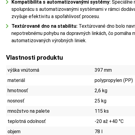
Kompatibilita s automatizovanými systémy:
Špeciálne 
spoluprácu s automatizovanými systémami v rámci dodáva
zvyšuje efektivitu a spoľahlivosť procesu.
Textúrované dno na stabilitu:
Textúrované dno bolo navr
nepotrebnému pohybu na dopravných linkách, čo pomáha m
automatizovaných výrobných liniek.
Vlastnosti produktu
výška vnútorná
397 mm
materiál
polypropylen (PP)
hmotnosť
2,6 kg
nosnosť
25 kg
množstvo na palete
115 ks
teplotná odolnosť
-20 až +40 °C
objem
78 l