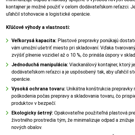
kontajner je možné použiť v celom dodávateľskom reťazci. J
uľahčil stohovacie a logistické operácie.
Kľúčové výhody a vlastnosti:
Veľkorysá kapacita:
Plastové prepravky ponúkajú dostato
vám umožní ušetriť miesto pri skladovaní. Vďaka tvarov
zvýšiť plnenie vozidiel až o 10 %, čo prináša úspory v sklad
Jednoduchá manipulácia:
Viackanálový kontajner, ktorý 
dodávateľskom reťazci a je uspôsobený tak, aby uľahčil st
operácie.
Vysoká ochrana tovaru:
Unikátna konštrukcia prepravky m
poškodenia počas prepravy a skladovania tovaru, čo prispi
produktov v bezpečí.
Ekologicky šetrný:
Opakovateľne použiteľná plastová pre
životného prostredia tým, že minimalizuje odpad a znižuje
nových obalov.