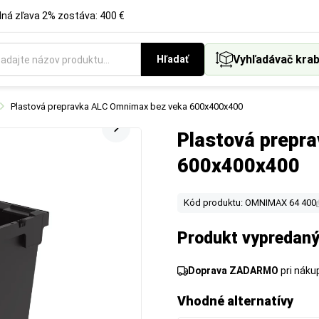
á zľava 2% zostáva: 400 €
Vyhľadávač krab
Hľadať
Plastová prepravka ALC Omnimax bez veka 600x400x400
Plastová prepr
600x400x400
Kód produktu: OMNIMAX 64 400
Produkt vypredaný
Doprava ZADARMO
pri nák
Vhodné alternatívy