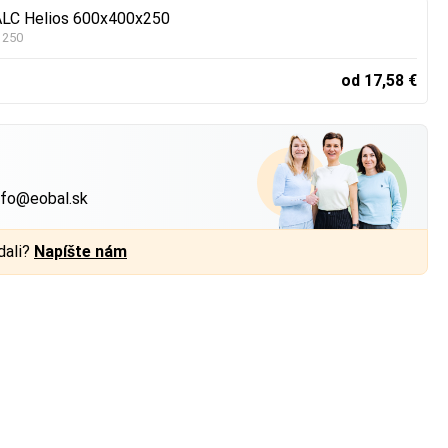
ALC Helios 600x400x250
 250
od 17,58 €
?
nfo@eobal.sk
dali?
Napíšte nám