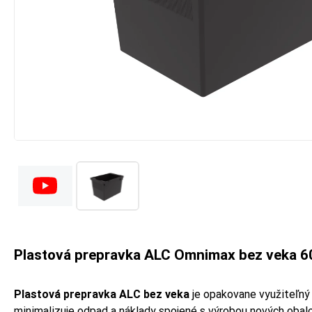
Plastová prepravka ALC Omnimax bez veka 
Plastová prepravka ALC bez veka
je opakovane využiteľný 
minimalizuje odpad a náklady spojené s výrobou nových obal