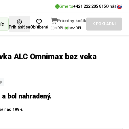
Sme tu
+421 222 205 815
O nás
Prázdny košík
íc
K POKLADNI
Prihlásiť sa
Obľúbené
s DPH
bez DPH
avka ALC Omnimax bez veka
 a bol nahradený.
upe
nad 199 €