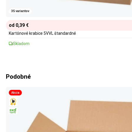
35 variantov
od 0,39 €
Kartónové krabice 5VVL štandardné
Skladom
Podobné
Akcia