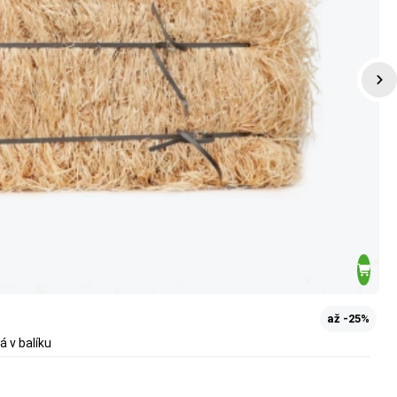
až -25%
á v balíku