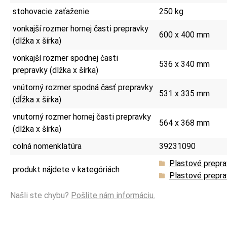
stohovacie zaťaženie
250 kg
vonkajší rozmer hornej časti prepravky
600 x 400 mm
(dlžka x šírka)
vonkajší rozmer spodnej časti
536 x 340 mm
prepravky (dlžka x šírka)
vnútorný rozmer spodná časť prepravky
531 x 335 mm
(dĺžka x šírka)
vnutorný rozmer hornej časti prepravky
564 x 368 mm
(dlžka x šírka)
colná nomenklatúra
39231090
Plastové prepra
produkt nájdete v kategóriách
Plastové prepr
Našli ste chybu?
Pošlite nám informáciu.