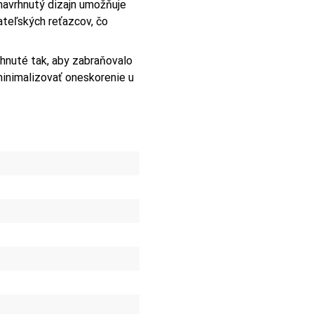
navrhnutý dizajn umožňuje
teľských reťazcov, čo
hnuté tak, aby zabraňovalo
inimalizovať oneskorenie u