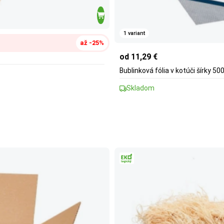
1 variant
až -25%
od 11,29 €
Bublinková fólia v kotúči šírky 5
Skladom