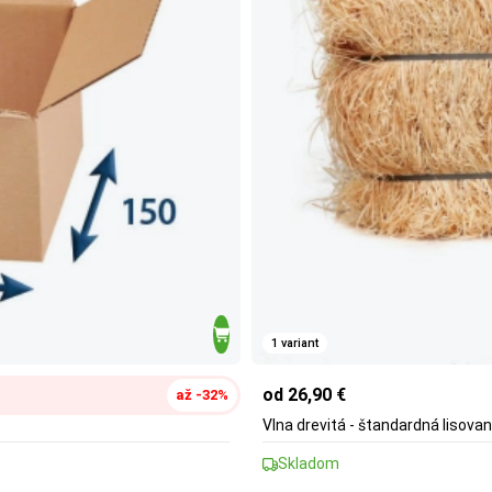
1 variant
od 26,90 €
až -32%
Vlna drevitá - štandardná lisovan
Skladom