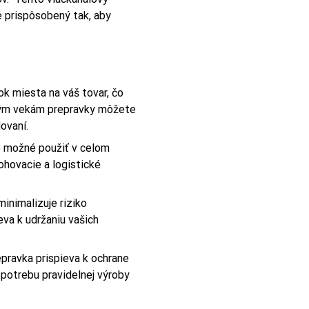
e prispôsobený tak, aby
k miesta na váš tovar, čo
aným vekám prepravky môžete
ovaní.
je možné použiť v celom
ohovacie a logistické
inimalizuje riziko
eva k udržaniu vašich
pravka prispieva k ochrane
 potrebu pravidelnej výroby