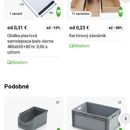
1 variant
11 variantov
od 0,31 €
od 0,23 €
až -10%
až -38%
Obálka plastová
Kartónový zásobník
samolepiaca bielo-čierna
Skladom
480x650+80 hr. 0,06 s
uchom
Skladom
Podobné