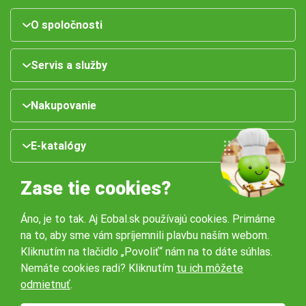
O spoločnosti
Servis a služby
Nakupovanie
E-katalógy
Zase tie cookies?
Áno, je to tak. Aj Eobal.sk používajú cookies. Primárne
na to, aby sme vám spríjemnili plavbu naším webom.
Kliknutím na tlačidlo „Povoliť“ nám na to dáte súhlas.
Nemáte cookies radi? Kliknutím
tu ich môžete
Naše pobočky:
odmietnuť
.
Obchodné podmienky