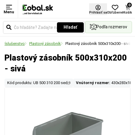
0
Menu
Prihlásiť sa
Obľúbené
Košík
Podľa rozmerov
Hľadať
 príslušenstvo
Plastový zásobník
Plastový zásobník 500x310x200 - sivá
Plastový zásobník 500x310x200
- sivá
Kód produktu: UB 500 310 200 sed
Vnútorný rozmer:
430x283x185