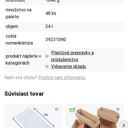
hmotnosť
1040 g
množstvo na
48 ks
palete
objem
24 l
colná
39231090
nomenklatúra
Plastové prepravky a
produkt nájdete v
príslušenstvo
kategóriách
Vybavenie skladu
Našli ste chybu?
Pošlite nám informáciu.
Súvisiaci tovar