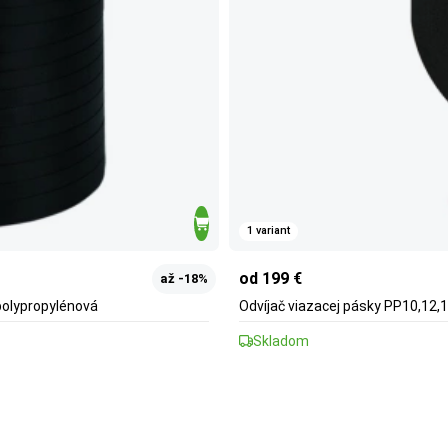
1 variant
od 199 €
až -18%
polypropylénová
Odvíjač viazacej pásky PP10,12,
Skladom