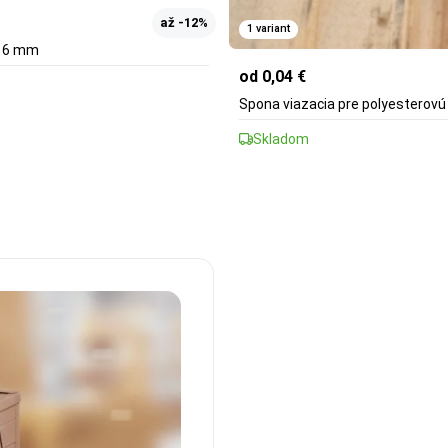
až -12%
1 variant
 16 mm
od 0,04 €
Spona viazacia pre polyesterovú
Skladom