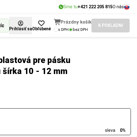
Sme tu
+421 222 205 815
O nás
Prázdny košík
íc
K POKLADNI
Prihlásiť sa
Obľúbené
s DPH
bez DPH
plastová pre pásku
 šírka 10 - 12 mm
sleva
0%