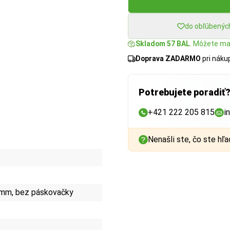
do obľúbenýc
Skladom 57 BAL
. Môžete mať
Doprava ZADARMO
pri nák
Potrebujete poradiť
+421 222 205 815
i
Nenašli ste, čo ste hľa
mm, bez páskovačky