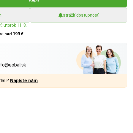
h
strážiť dostupnosť
: utorok 11. 8.
upe
nad 199 €
?
nfo@eobal.sk
dali?
Napíšte nám