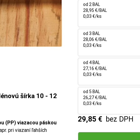
od 2 BAL
28,95 €/BAL
0,03 €/ks
od 3 BAL
28,06 €/BAL
0,03 €/ks
od 4 BAL
27,16 €/BAL
0,03 €/ks
od 5 BAL
énovú šírka 10 - 12
26,27 €/BAL
0,03 €/ks
29,85 €
bez DPH
ou (PP) viazacou páskou
r. pri viazaní ľahších