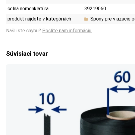
colná nomenklatúra
39219060
produkt nájdete v kategóriách
Spony pre viazacie 
Našli ste chybu?
Pošlite nám informáciu.
Súvisiaci tovar