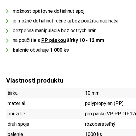
možnosť opätovne dotiahnuť spoj
je možné dotiahnuť ručne aj bez použitia napínača
bezpečná manipulácia bez ostrých hrán
na použitie s
PP páskou
šírky 10 - 12 mm
balenie
obsahuje
1 000 ks
Vlastnosti produktu
šírka
10 mm
materiál
polypropylen (PP)
použitie
pro pásku VP PP 10-12
druh spoja
rozoberateľný
balenie
1000 ks