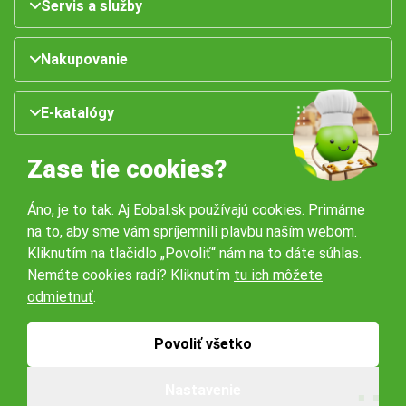
Servis a služby
Nakupovanie
E-katalógy
Zase tie cookies?
Áno, je to tak. Aj Eobal.sk používajú cookies. Primárne
na to, aby sme vám spríjemnili plavbu naším webom.
Kliknutím na tlačidlo „Povoliť“ nám na to dáte súhlas.
Nemáte cookies radi? Kliknutím
tu ich môžete
Naše pobočky:
odmietnuť
.
Obchodné podmienky
Ochrana osobných údajov
Povoliť všetko
Nastavenie