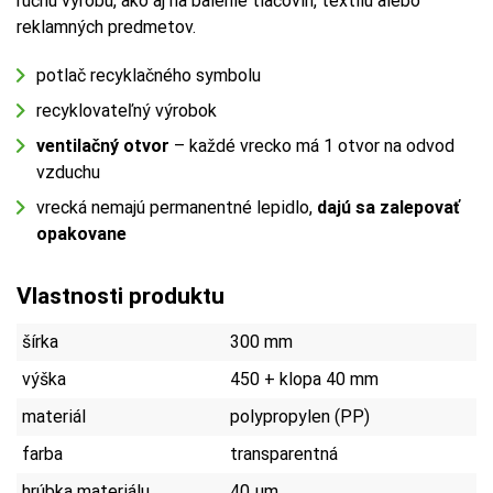
ručnú výrobu, ako aj na balenie tlačovín, textilu alebo
reklamných predmetov.
potlač recyklačného symbolu
recyklovateľný výrobok
ventilačný otvor
– každé vrecko má 1 otvor na odvod
vzduchu
vrecká nemajú permanentné lepidlo,
dajú sa zalepovať
opakovane
Vlastnosti produktu
šírka
300 mm
výška
450 + klopa 40 mm
materiál
polypropylen (PP)
farba
transparentná
hrúbka materiálu
40 µm