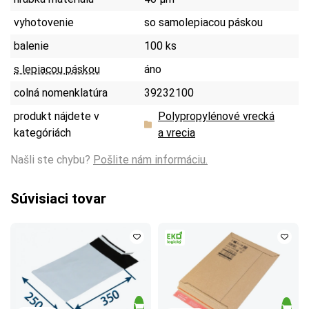
vyhotovenie
so samolepiacou páskou
balenie
100 ks
s lepiacou páskou
áno
colná nomenklatúra
39232100
produkt nájdete v
Polypropylénové vrecká
kategóriách
a vrecia
Našli ste chybu?
Pošlite nám informáciu.
Súvisiaci tovar