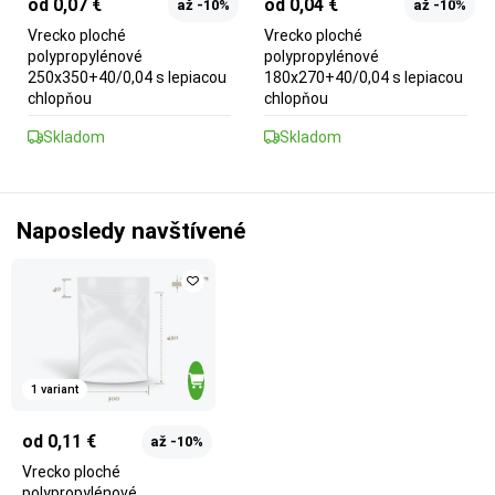
od 0,07 €
od 0,04 €
až -10%
až -10%
Vrecko ploché
Vrecko ploché
polypropylénové
polypropylénové
250x350+40/0,04 s lepiacou
180x270+40/0,04 s lepiacou
chlopňou
chlopňou
Skladom
Skladom
Naposledy navštívené
1 variant
od 0,11 €
až -10%
Vrecko ploché
polypropylénové