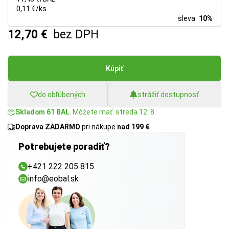
0,11 €/ks
sleva
10%
12,70 €
bez DPH
Kúpiť
do obľúbených
strážiť dostupnosť
Skladom 61 BAL
. Môžete mať: streda 12. 8.
Doprava ZADARMO
pri nákupe
nad 199 €
Potrebujete poradiť?
+421 222 205 815
info@eobal.sk