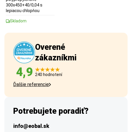
300x450+40/0,04 s
lepiacou chlopňou
Skladom
Overené
zákazníkmi
4,9
240 hodnotení
Ďalšie referencie
Potrebujete poradiť?
info@eobal.sk