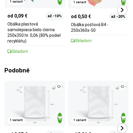
1 variant
1 variant
od 0,09 €
od 0,50 €
až -10%
až -20%
Obálka plastová
Obálka poštová B4 -
samolepiaca bielo-čierna
250x360x-50
250x350 hr. 0,06 (80% podiel
Skladom
recyklátu)
Skladom
Podobné
1 variant
1 variant