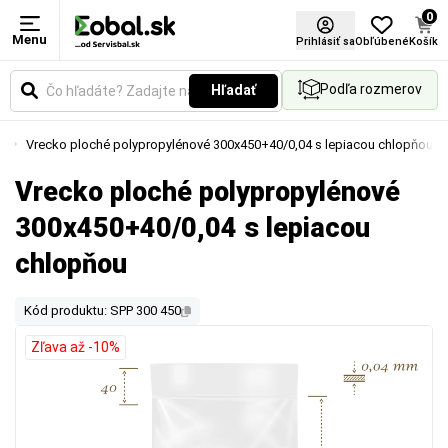
0
Menu
Prihlásiť sa
Obľúbené
Košík
Podľa rozmerov
Hľadať
ou
Vrecko ploché polypropylénové 300x450+40/0,04 s lepiacou chlopňou
Vrecko ploché polypropylénové
300x450+40/0,04 s lepiacou
chlopňou
Kód produktu: SPP 300 450
Zľava až -10%