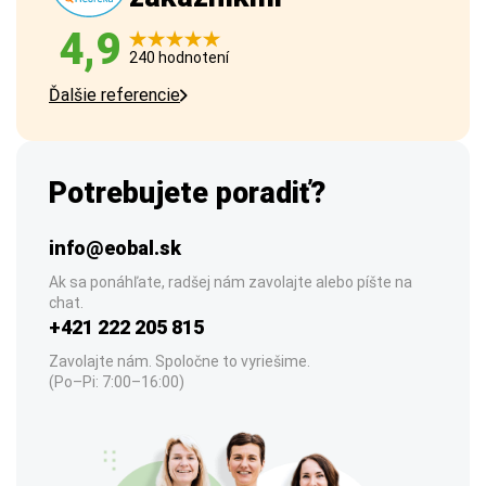
4,9
240 hodnotení
Ďalšie referencie
Potrebujete poradiť?
info@eobal.sk
Ak sa ponáhľate, radšej nám zavolajte alebo píšte na
chat.
+421 222 205 815
Zavolajte nám. Spoločne to vyriešime.
(Po–Pi: 7:00–16:00)