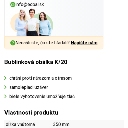
info@eobal.sk
Nenašli ste, čo ste hľadali?
Napíšte nám
Bublinková obálka K/20
chráni proti nárazom a otrasom
samolepiaci uzáver
biele vyhotovenie umožňuje tlač
Vlastnosti produktu
dĺžka vnútorná
350 mm