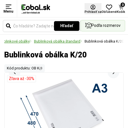
0
Menu
Prihlásiť sa
Obľúbené
Košík
Podľa rozmerov
Hľadať
Bublinkové obálky
Bublinková obálka štandard
Bublinková obálka K/20
Bublinková obálka K/20
Kód produktu: OB K
Zľava až -30%