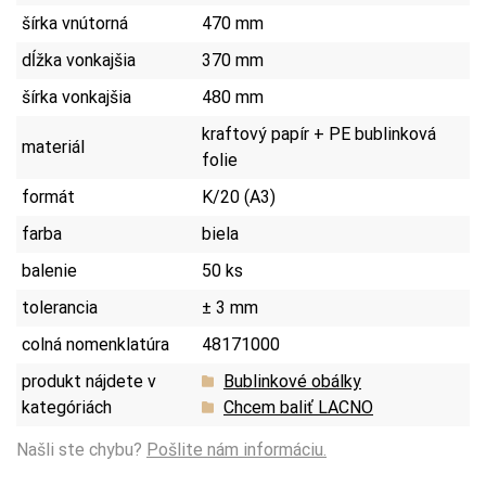
šírka vnútorná
470 mm
dĺžka vonkajšia
370 mm
šírka vonkajšia
480 mm
kraftový papír + PE bublinková
materiál
folie
formát
K/20 (A3)
farba
biela
balenie
50 ks
tolerancia
± 3 mm
colná nomenklatúra
48171000
produkt nájdete v
Bublinkové obálky
kategóriách
Chcem baliť LACNO
Našli ste chybu?
Pošlite nám informáciu.