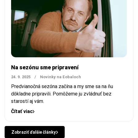
Na sezónu sme pripravení
24. 9. 2025
/
Novinky na Eobaloch
Predvianočná sezóna začína a my sme sa na ňu
dôkladne pripravili. Pomôžeme ju zvládnuť bez
starostí aj vám.
Čítať viac
Zobraziť ďalšie články