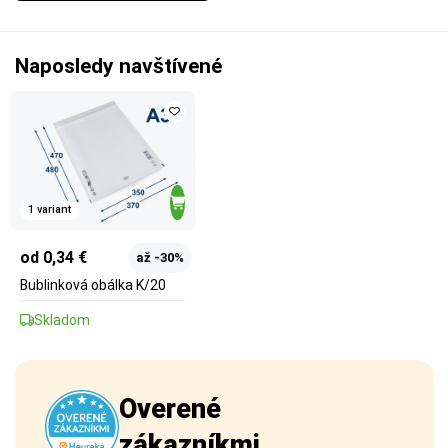
Naposledy navštívené
1 variant
od 0,34 €
až -30%
Bublinková obálka K/20
Skladom
Overené
zákazníkmi