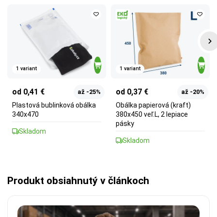
1 variant
1 variant
od 0,41 €
od 0,37 €
až -25%
až -20%
Plastová bublinková obálka
Obálka papierová (kraft)
340x470
380x450 veľ.L, 2 lepiace
pásky
Skladom
Skladom
Produkt obsiahnutý v článkoch