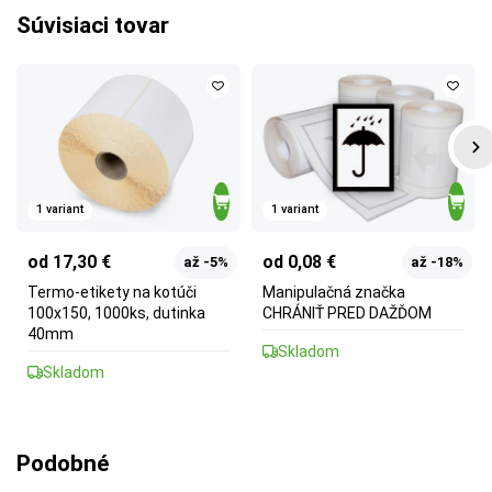
Súvisiaci tovar
1 variant
1 variant
od 17,30 €
od 0,08 €
až -5%
až -18%
Termo-etikety na kotúči
Manipulačná značka
100x150, 1000ks, dutinka
CHRÁNIŤ PRED DAŽĎOM
40mm
Skladom
Skladom
Podobné