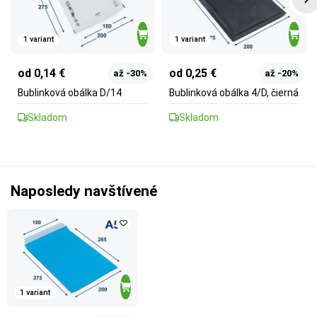
1 variant
1 variant
od 0,14 €
od 0,25 €
až -30%
až -20%
Bublinková obálka D/14
Bublinková obálka 4/D, čierná
Skladom
Skladom
Naposledy navštívené
1 variant