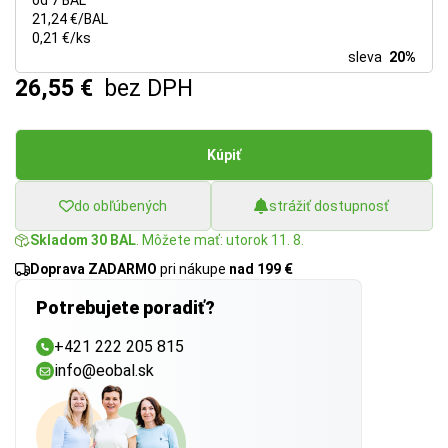
od 7 BAL
21,24 €/BAL
0,21 €/ks
sleva
20%
26,55 €
bez DPH
Kúpiť
do obľúbených
strážiť dostupnosť
Skladom 30 BAL
. Môžete mať: utorok 11. 8.
Doprava ZADARMO
pri nákupe
nad 199 €
Potrebujete poradiť?
+421 222 205 815
info@eobal.sk