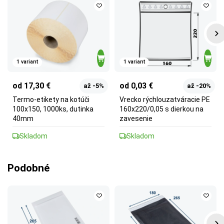
1 variant
1 variant
od 17,30 €
od 0,03 €
až -5%
až -20%
Termo-etikety na kotúči
Vrecko rýchlouzatváracie PE
100x150, 1000ks, dutinka
160x220/0,05 s dierkou na
40mm
zavesenie
Skladom
Skladom
Podobné