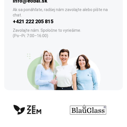
info@eobal.sk
Ak sa ponáhľate, radšej nám zavolajte alebo píšte na
chat.
+421 222 205 815
Zavolajte nám. Spoločne to vyriešime.
(Po–Pi: 7:00–16:00)