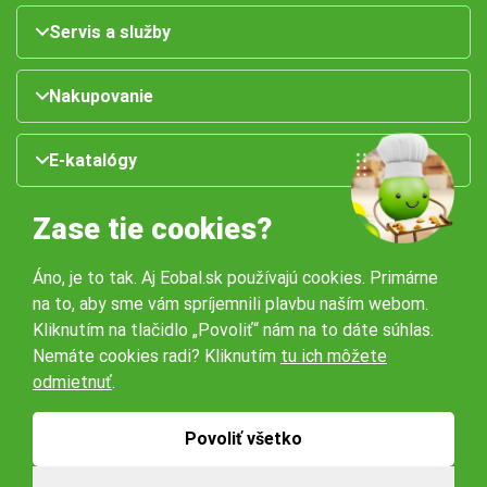
Servis a služby
Nakupovanie
E-katalógy
Zase tie cookies?
Áno, je to tak. Aj Eobal.sk používajú cookies. Primárne
na to, aby sme vám spríjemnili plavbu naším webom.
Kliknutím na tlačidlo „Povoliť“ nám na to dáte súhlas.
Nemáte cookies radi? Kliknutím
tu ich môžete
Naše pobočky:
odmietnuť
.
Obchodné podmienky
Ochrana osobných údajov
Povoliť všetko