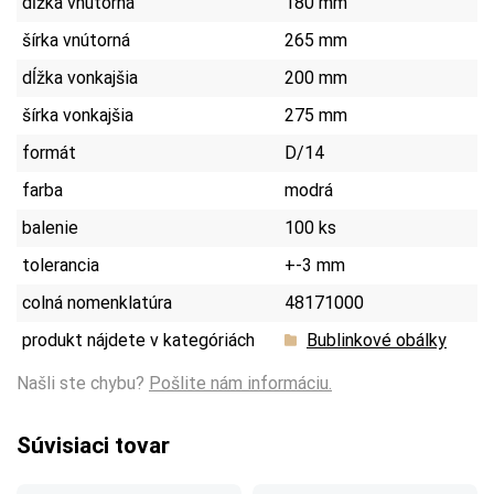
dĺžka vnútorná
180 mm
šírka vnútorná
265 mm
dĺžka vonkajšia
200 mm
šírka vonkajšia
275 mm
formát
D/14
farba
modrá
balenie
100 ks
tolerancia
+-3 mm
colná nomenklatúra
48171000
produkt nájdete v kategóriách
Bublinkové obálky
Našli ste chybu?
Pošlite nám informáciu.
Súvisiaci tovar