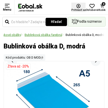
0
Menu
Prihlásiť sa
Obľúbené
Košík
Podľa rozmerov
Hľadať
linkové obálky
Bublinková obálka farebná
Bublinková obálka D, modrá
Bublinková obálka D, modrá
Kód produktu: OB D MOD
Zľava až -20%