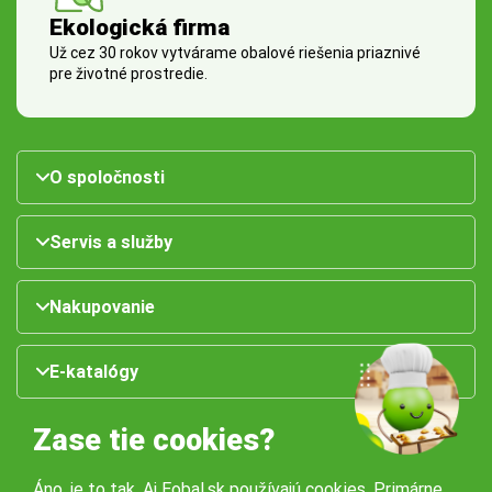
Ekologická firma
Už cez 30 rokov vytvárame obalové riešenia priaznivé
pre životné prostredie.
O spoločnosti
Servis a služby
Nakupovanie
E-katalógy
Zase tie cookies?
Áno, je to tak. Aj Eobal.sk používajú cookies. Primárne