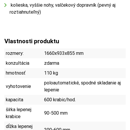
kolieska, vyššie nohy, valčekový dopravník (pevný aj
roztiahnuteľný)
Vlastnosti produktu
rozmery:
1660x933x855 mm
konzultácia
zdarma
hmotnosť
110 kg
poloautomatické, spodné skladanie aj
vyhotovenie
lepenie
kapacita
600 krabic/hod.
šírka lepenej
90-500 mm
krabice
dĺžka lepenej
200-600 mm