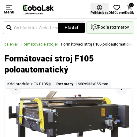
0
Menu
Prihlásiť sa
Obľúbené
Košík
Podľa rozmerov
Hľadať
u balenia
Formátovacie stroje
Formátovací stroj F105 poloautomatický
Formátovací stroj F105
poloautomatický
Kód produktu: FK F105
Rozmery:
1660x933x855 mm