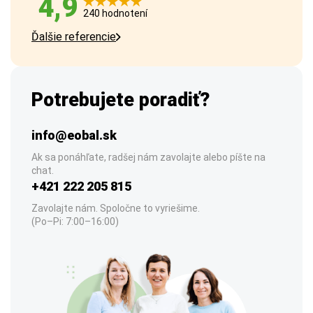
4,9
240 hodnotení
Ďalšie referencie
Potrebujete poradiť?
info@eobal.sk
Ak sa ponáhľate, radšej nám zavolajte alebo píšte na
chat.
+421 222 205 815
Zavolajte nám. Spoločne to vyriešime.
(Po–Pi: 7:00–16:00)