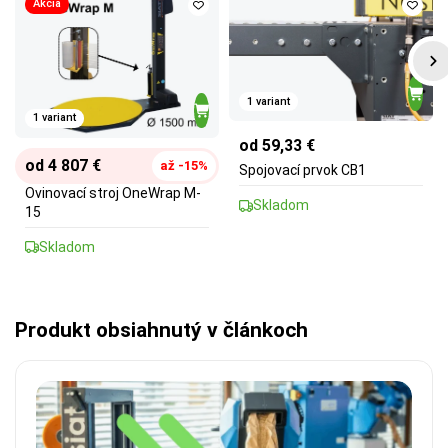
Akcia
1 variant
1 variant
od 59,33 €
od 4 807 €
až -15%
Spojovací prvok CB1
Ovinovací stroj OneWrap M-
Skladom
15
Skladom
Produkt obsiahnutý v článkoch