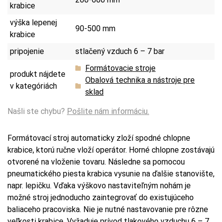
krabice
výška lepenej
90-500 mm
krabice
pripojenie
stlačený vzduch 6 – 7 bar
Formátovacie stroje
produkt nájdete
Obalová technika a nástroje pre
v kategóriách
sklad
Našli ste chybu?
Pošlite nám informáciu.
Formátovací stroj automaticky zloží spodné chlopne
krabice, ktorú ručne vloží operátor. Horné chlopne zostávajú
otvorené na vloženie tovaru. Následne sa pomocou
pneumatického piesta krabica vysunie na ďalšie stanovište,
napr. lepičku. Vďaka výškovo nastaviteľným nohám je
možné stroj jednoducho zaintegrovať do existujúceho
baliaceho pracoviska. Nie je nutné nastavovanie pre rôzne
veľkosti krabice. Vyžaduje prívod tlakového vzduchu 6 – 7