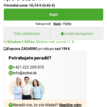
Pôvodná cena: 10,74 € (0,43 €)
Kúpiť
Nakupovať:
Kusy
/
Palety
do obľúbených
strážiť dostupnosť
Skladom 3 550 ks
. Môžete mať: utorok 11. 8.
Doprava ZADARMO
pri nákupe
nad 199 €
Potrebujete poradiť?
+421 222 205 815
info@eobal.sk
Nenašli ste, čo ste hľadali?
Napíšte nám