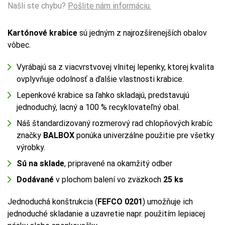
Našli ste chybu?
Pošlite nám informáciu.
Kartónové krabice
sú jedným z najrozšírenejších obalov
vôbec.
Vyrábajú sa z viacvrstvovej vlnitej lepenky, ktorej kvalita
ovplyvňuje odolnosť a ďalšie vlastnosti krabice.
Lepenkové krabice sa ľahko skladajú, predstavujú
jednoduchý, lacný a 100 % recyklovateľný obal.
Náš štandardizovaný rozmerový rad chlopňových krabíc
značky
BALBOX
ponúka univerzálne použitie pre všetky
výrobky.
Sú na sklade
, pripravené na okamžitý odber
Dodávané
v plochom balení vo zväzkoch
25 ks
Jednoduchá konštrukcia (
FEFCO 0201
) umožňuje ich
jednoduché skladanie a uzavretie napr. použitím lepiacej