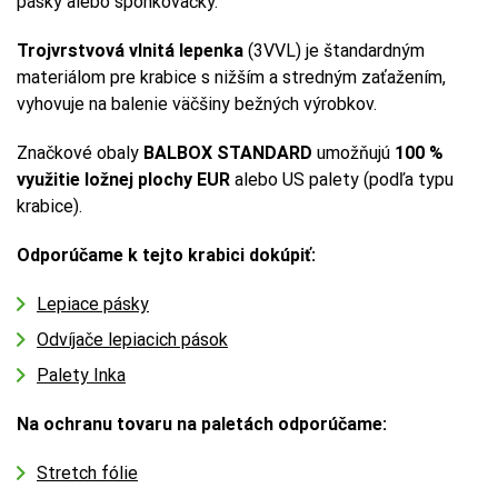
pásky alebo sponkovačky.
Trojvrstvová vlnitá lepenka
(3VVL) je štandardným
materiálom pre krabice s nižším a stredným zaťažením,
vyhovuje na balenie väčšiny bežných výrobkov.
Značkové obaly
BALBOX STANDARD
umožňujú
100 %
využitie ložnej plochy EUR
alebo US palety (podľa typu
krabice).
Odporúčame k tejto krabici dokúpiť:
Lepiace pásky
Odvíjače lepiacich pások
Palety Inka
Na ochranu tovaru na paletách odporúčame:
Stretch fólie