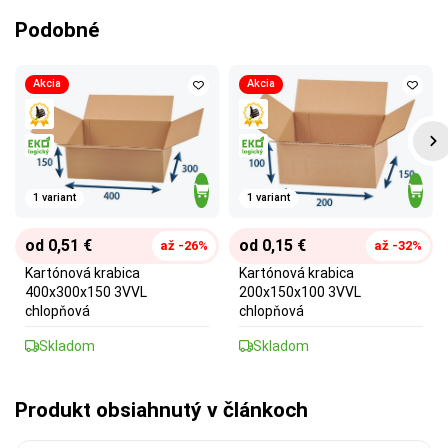
Podobné
Akcia
Akcia
1 variant
1 variant
od 0,51 €
od 0,15 €
až -26%
až -32%
Kartónová krabica
Kartónová krabica
400x300x150 3VVL
200x150x100 3VVL
chlopňová
chlopňová
Skladom
Skladom
Produkt obsiahnutý v článkoch