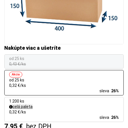
Nakúpte viac a ušetríte
od 25 ks
0,43 €/ks
Akcia
od 25 ks
0,32 €/ks
sleva
26%
1 200 ks
celá paleta
0,32 €/ks
sleva
26%
7,95 €
bez DPH