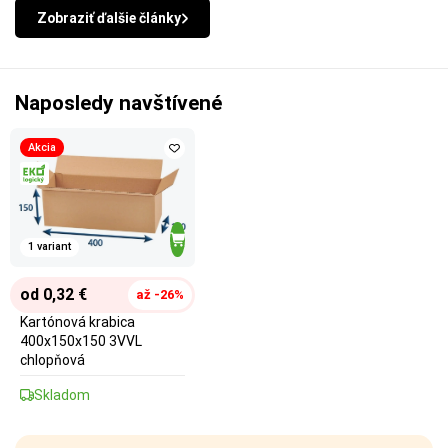
Zobraziť ďalšie články
Naposledy navštívené
Akcia
1 variant
od 0,32 €
až -26%
Kartónová krabica
400x150x150 3VVL
chlopňová
Skladom