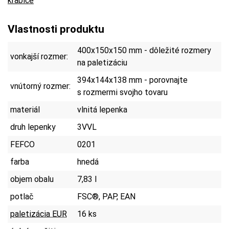
krabice
Vlastnosti produktu
400x150x150 mm - dôležité rozmery
vonkajší rozmer:
na paletizáciu
394x144x138 mm - porovnajte
vnútorný rozmer:
s rozmermi svojho tovaru
materiál
vlnitá lepenka
druh lepenky
3VVL
FEFCO
0201
farba
hnedá
objem obalu
7,83 l
potlač
FSC®, PAP, EAN
paletizácia EUR
16 ks