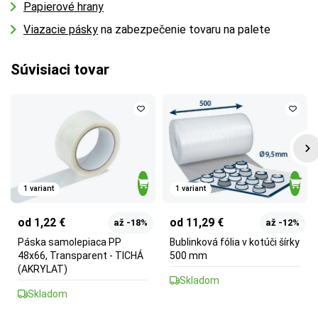
Papierové hrany
Viazacie pásky
na zabezpečenie tovaru na palete
Súvisiaci tovar
1 variant
1 variant
od 1,22 €
od 11,29 €
až -18%
až -12%
Páska samolepiaca PP
Bublinková fólia v kotúči šírky
48x66, Transparent - TICHÁ
500 mm
(AKRYLAT)
Skladom
Skladom