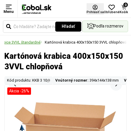
0
Menu
Prihlásiť sa
Obľúbené
Košík
Podľa rozmerov
Hľadať
rabice 3VVL štandardné
Kartónová krabica 400x150x150 3VVL chlopňová
Kartónová krabica 400x150x150
3VVL chlopňová
Kód produktu: KKB 3 10
Vnútorný rozmer:
394x144x138 mm
Von
Akcia -26%