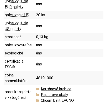
úplné využitie
ano
EUR palety
paletizácia US
20 ks
úplné využitie
ano
US palety
hmotnosť
0,13 kg
paletizovateľné
ano
ekologické
áno
certifikácia
áno
FSC®
colná
48191000
nomenklatúra
Kartónové krabice
produkt nájdete
Papierové obaly
v kategóriách
Chcem baliť LACNO