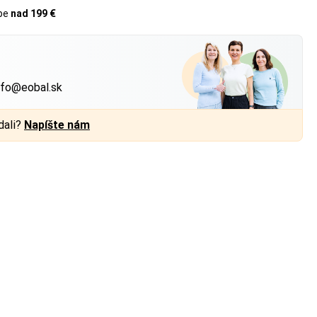
upe
nad 199 €
?
nfo@eobal.sk
dali?
Napíšte nám