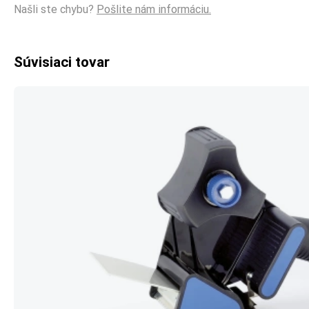
Našli ste chybu?
Pošlite nám informáciu.
Súvisiaci tovar