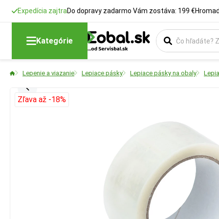
Expedícia zajtra
Do dopravy zadarmo Vám zostáva: 199 €
Hromadn
Kategórie
Lepenie a viazanie
Lepiace pásky
Lepiace pásky na obaly
Lepi
Zľava až -18%