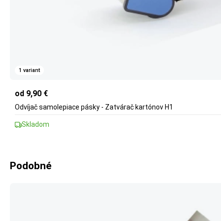
1 variant
od 9,90 €
Odvíjač samolepiace pásky - Zatvárač kartónov H1
Skladom
Podobné