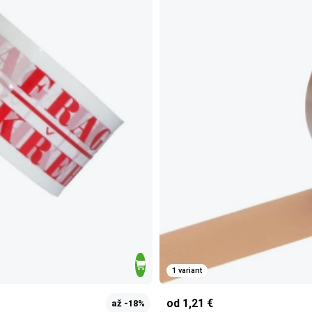
1 variant
od 1,21 €
až -18%