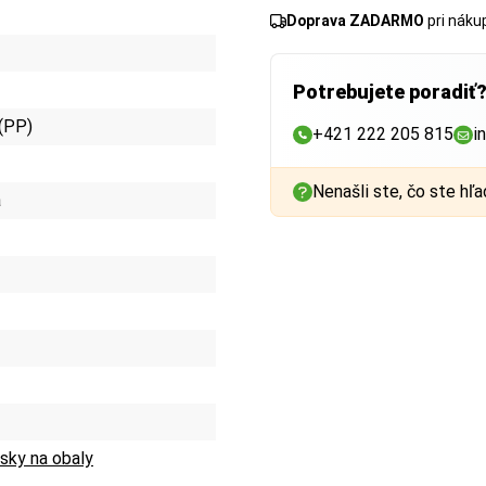
Doprava ZADARMO
pri nák
Potrebujete poradiť
 (PP)
+421 222 205 815
i
Nenašli ste, čo ste hľa
á
sky na obaly