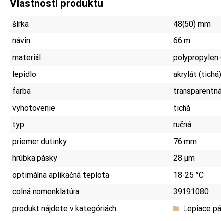
Vlastnosti produktu
šírka
48(50) mm
návin
66 m
materiál
polypropylen
lepidlo
akrylát (tichá)
farba
transparentn
vyhotovenie
tichá
typ
ručná
priemer dutinky
76 mm
hrúbka pásky
28 µm
optimálna aplikačná teplota
18-25 °C
colná nomenklatúra
39191080
produkt nájdete v kategóriách
Lepiace pá