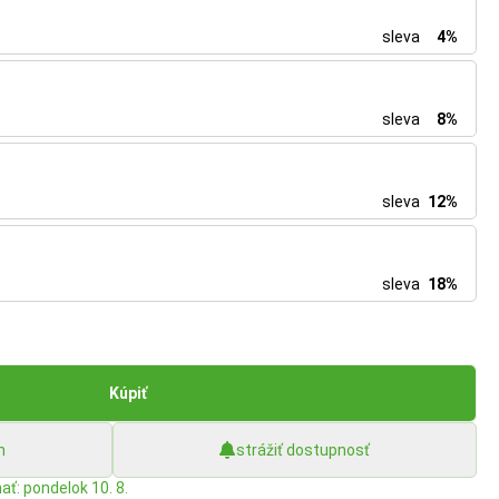
sleva
4%
sleva
8%
sleva
12%
sleva
18%
Kúpiť
h
strážiť dostupnosť
ať: pondelok 10. 8.