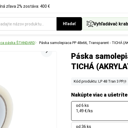
á zľava 2% zostáva: 400 €
Vyhľadávač krab
Hľadať
aca páska ŠTANDARD
Páska samolepiaca PP 48x66, Transparent - TICHÁ (
Páska samolepi
TICHÁ (AKRYLA
Kód produktu: LP 48 Tran 3 PP
Nakúpte viac a ušetríte
od 6 ks
1,49 €/ks
od 36 ks