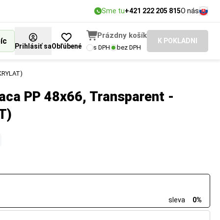
Sme tu
+421 222 205 815
O nás
Prázdny košík
íc
K POKLADNI
Prihlásiť sa
Obľúbené
s DPH
bez DPH
AKRYLAT)
aca PP 48x66, Transparent -
T)
sleva
0%