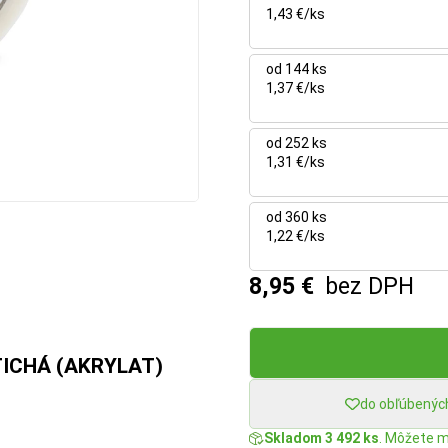
1,43 €/ks
od 144 ks
1,37 €/ks
od 252 ks
1,31 €/ks
od 360 ks
1,22 €/ks
8,95 €
bez DPH
 TICHÁ (AKRYLAT)
do obľúbenýc
Skladom 3 492 ks
. Môžete m