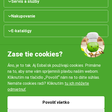
Servis a služby
Nakupovanie
E-katalógy
Zase tie cookies?
Áno, je to tak. Aj Eobal.sk používajú cookies. Primárne
na to, aby sme vám spríjemnili plavbu naším webom.
Naše pobočky:
Kliknutím na tlačidlo „Povoliť“ nám na to dáte súhlas.
Nemáte cookies radi? Kliknutím
tu ich môžete
odmietnuť
.
Obchodné podmienky
Ochrana osobných údajov
Povoliť všetko
© 2026 Servisbal Obaly s.r.o. Všetky práva vyhradené.