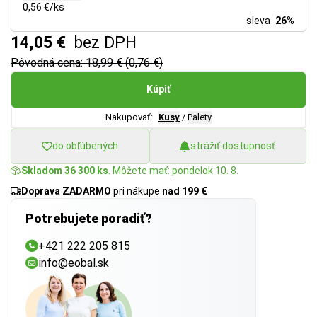
0,56 €/ks
sleva
26%
14,05 €
bez DPH
Pôvodná cena: 18,99 € (0,76 €)
Kúpiť
Nakupovať:
Kusy
/
Palety
do obľúbených
strážiť dostupnosť
Skladom 36 300 ks
. Môžete mať: pondelok 10. 8.
Doprava ZADARMO
pri nákupe
nad 199 €
Potrebujete poradiť?
+421 222 205 815
info@eobal.sk