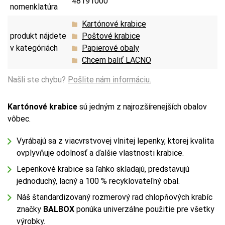
48191000
nomenklatúra
Kartónové krabice
produkt nájdete
Poštové krabice
v kategóriách
Papierové obaly
Chcem baliť LACNO
Našli ste chybu?
Pošlite nám informáciu.
Kartónové krabice
sú jedným z najrozšírenejších obalov
vôbec.
Vyrábajú sa z viacvrstvovej vlnitej lepenky, ktorej kvalita
ovplyvňuje odolnosť a ďalšie vlastnosti krabice.
Lepenkové krabice sa ľahko skladajú, predstavujú
jednoduchý, lacný a 100 % recyklovateľný obal.
Náš štandardizovaný rozmerový rad chlopňových krabíc
značky
BALBOX
ponúka univerzálne použitie pre všetky
výrobky.