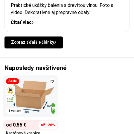
Praktické ukážky balenia s drevitou vlnou. Foto a
video. Dekoratívne aj prepravné obaly.
Čítať viac
Zobraziť ďalšie články
Naposledy navštívené
Akcia
1 variant
od 0,56 €
až -26%
Kartónová krabica