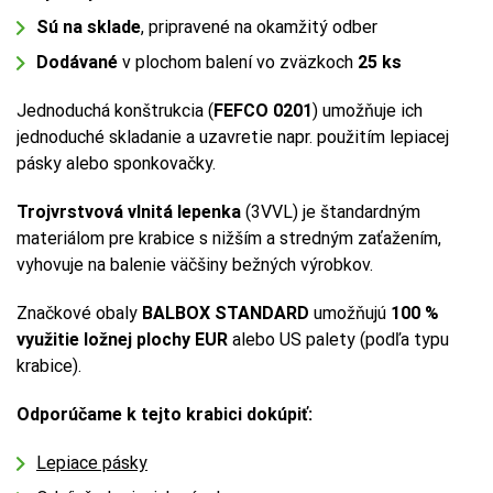
Sú na sklade
, pripravené na okamžitý odber
Dodávané
v plochom balení vo zväzkoch
25 ks
Jednoduchá konštrukcia (
FEFCO 0201
) umožňuje ich
jednoduché skladanie a uzavretie napr. použitím lepiacej
pásky alebo sponkovačky.
Trojvrstvová vlnitá lepenka
(3VVL) je štandardným
materiálom pre krabice s nižším a stredným zaťažením,
vyhovuje na balenie väčšiny bežných výrobkov.
Značkové obaly
BALBOX STANDARD
umožňujú
100 %
využitie ložnej plochy EUR
alebo US palety (podľa typu
krabice).
Odporúčame k tejto krabici dokúpiť:
Lepiace pásky