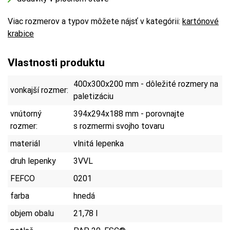
Viac rozmerov a typov môžete nájsť v kategórii:
kartónové
krabice
Vlastnosti produktu
400x300x200 mm - dôležité rozmery na
vonkajší rozmer:
paletizáciu
vnútorný
394x294x188 mm - porovnajte
rozmer:
s rozmermi svojho tovaru
materiál
vlnitá lepenka
druh lepenky
3VVL
FEFCO
0201
farba
hnedá
objem obalu
21,78 l