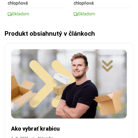
chlopňová
chlopňová
Skladom
Skladom
Produkt obsiahnutý v článkoch
Ako vybrať krabicu