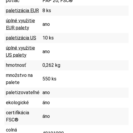
potlač
PAP 20, FSC®
paletizácia EUR
8 ks
úplné využitie
ano
EUR palety
paletizácia US
10 ks
úplné využitie
ano
US palety
hmotnosť
0,262 kg
množstvo na
550 ks
palete
paletizovateľné
ano
ekologické
áno
certifikácia
áno
FSC®
colná