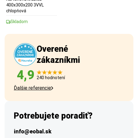
400x300x200 3VVL
chlopňová
Skladom
Overené
zákazníkmi
4,9
240 hodnotení
Ďalšie referencie
Potrebujete poradiť?
info@eobal.sk