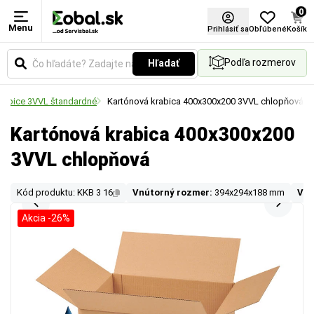
0
Menu
Prihlásiť sa
Obľúbené
Košík
Podľa rozmerov
Hľadať
rabice 3VVL štandardné
Kartónová krabica 400x300x200 3VVL chlopňová
Kartónová krabica 400x300x200
3VVL chlopňová
Kód produktu: KKB 3 16
Vnútorný rozmer:
394x294x188 mm
Von
Akcia -26%