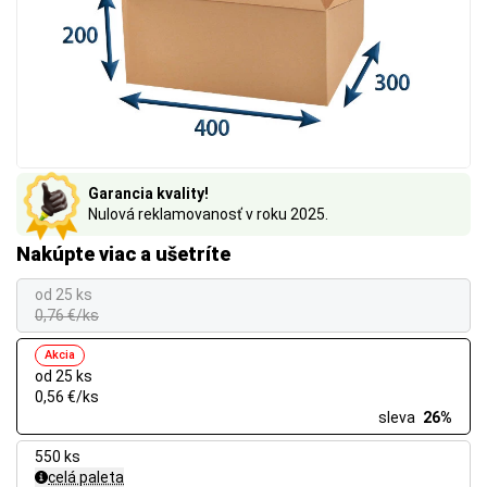
Garancia kvality!
Nulová reklamovanosť v roku 2025.
Nakúpte viac a ušetríte
od 25 ks
0,76 €/ks
Akcia
od 25 ks
0,56 €/ks
sleva
26%
550 ks
celá paleta