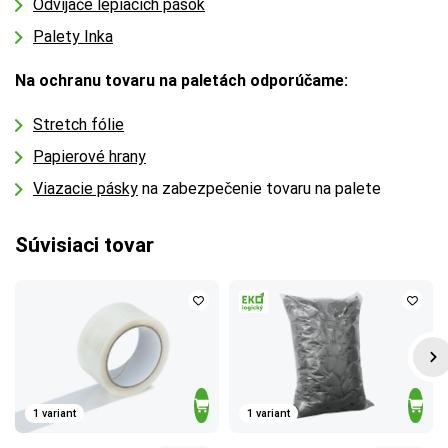
Odvíjače lepiacich pások
Palety Inka
Na ochranu tovaru na paletách odporúčame:
Stretch fólie
Papierové hrany
Viazacie pásky
na zabezpečenie tovaru na palete
Súvisiaci tovar
1 variant
1 variant