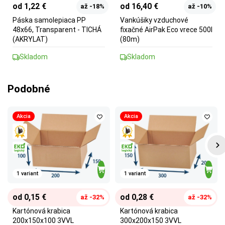
od 1,22 €
od 16,40 €
až -18%
až -10%
Páska samolepiaca PP
Vankúšiky vzduchové
48x66, Transparent - TICHÁ
fixačné AirPak Eco vrece 500l
(AKRYLAT)
(80m)
Skladom
Skladom
Podobné
Akcia
Akcia
1 variant
1 variant
od 0,15 €
od 0,28 €
až -32%
až -32%
Kartónová krabica
Kartónová krabica
200x150x100 3VVL
300x200x150 3VVL