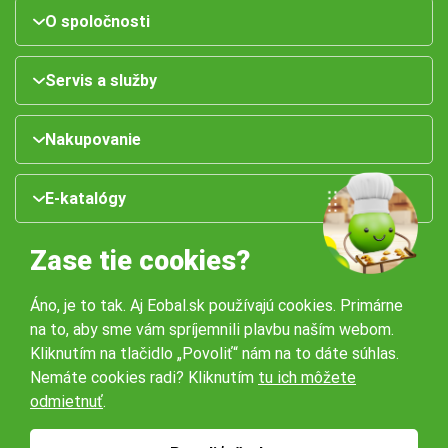
O spoločnosti
Servis a služby
Nakupovanie
E-katalógy
Zase tie cookies?
Áno, je to tak. Aj Eobal.sk používajú cookies. Primárne
na to, aby sme vám spríjemnili plavbu naším webom.
Kliknutím na tlačidlo „Povoliť“ nám na to dáte súhlas.
Nemáte cookies radi? Kliknutím
tu ich môžete
Naše pobočky:
odmietnuť
.
Obchodné podmienky