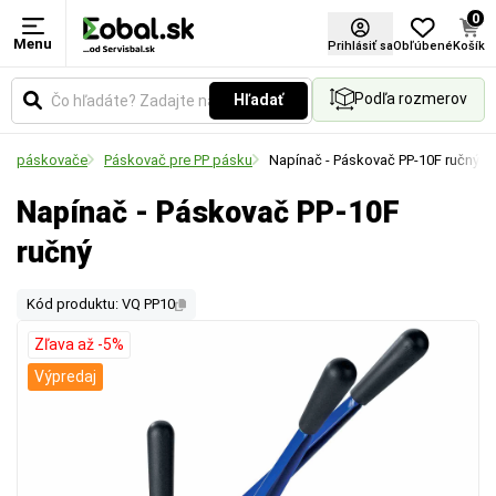
0
Menu
Prihlásiť sa
Obľúbené
Košík
Podľa rozmerov
Hľadať
né páskovače
Páskovač pre PP pásku
Napínač - Páskovač PP-10F ručný
Napínač - Páskovač PP-10F
ručný
Kód produktu: VQ PP10
Zľava až -5%
Výpredaj