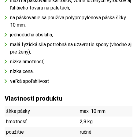
slúži na páskovanie kartónov, voľne ložených výrobkov aj
ľahšieho tovaru na paletách,
na páskovanie sa používa polypropylénová páska šírky
10 mm,
jednoduchá obsluha,
malá fyzická sila potrebná na uzavretie spony (vhodné aj
pre ženy),
nízka hmotnosť,
nízka cena,
veľká spoľahlivosť
Vlastnosti produktu
šírka pásky
max. 10 mm
hmotnosť
2,8 kg
použitie
ručné