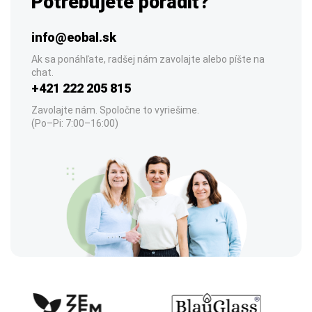
Potrebujete poradiť?
info@eobal.sk
Ak sa ponáhľate, radšej nám zavolajte alebo píšte na
chat.
+421 222 205 815
Zavolajte nám. Spoločne to vyriešime.
(Po–Pi: 7:00–16:00)