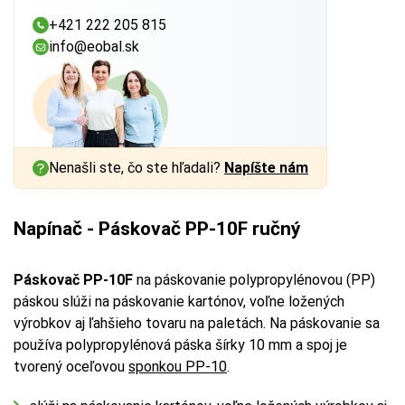
+421 222 205 815
info@eobal.sk
Nenašli ste, čo ste hľadali?
Napíšte nám
Napínač - Páskovač PP-10F ručný
Páskovač PP-10F
na páskovanie polypropylénovou (PP)
páskou slúži na páskovanie kartónov, voľne ložených
výrobkov aj ľahšieho tovaru na paletách. Na páskovanie sa
používa polypropylénová páska šírky 10 mm a spoj je
tvorený oceľovou
sponkou PP-10
.