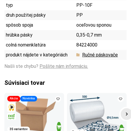
typ
PP-10F
druh použitej pásky
PP
spôsob spoja
oceľovou sponou
hrúbka pásky
0,35-0,7 mm
colná nomenklatúra
84224000
produkt nájdete v kategóriách
Ručné páskovače
Našli ste chybu?
Pošlite nám informáciu.
Súvisiaci tovar
Akcia
Novinka
35 variantov