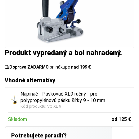
Produkt vypredaný a bol nahradený.
Doprava ZADARMO
pri nákupe
nad 199 €
Vhodné alternatívy
Napínač - Páskovač XL9 ručný - pre
polypropylénovú pásku šírky 9 - 10 mm
Kód produktu:
VQ XL 9
Skladom
od 125 €
Potrebujete poradiť?