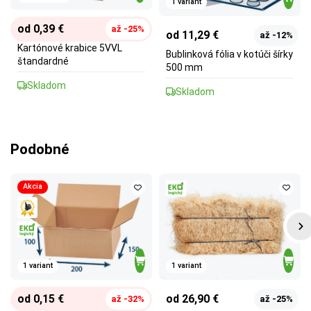
1 variant
od 0,39 €
až -25%
od 11,29 €
až -12%
Kartónové krabice 5VVL
Bublinková fólia v kotúči šírky
štandardné
500 mm
Skladom
Skladom
Podobné
Akcia
1 variant
1 variant
od 0,15 €
od 26,90 €
až -32%
až -25%