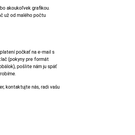
o akoukoľvek grafikou.
ač už od malého počtu
platení počkať na e-mail s
tlač (pokyny pre formát
bálok), pošlite nám ju späť
vyrobíme.
, kontaktujte nás, radi vašu