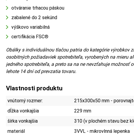
otváranie trhacou páskou
zabalené do 2 sekúnd
výškovo variabilná
certifikácia FSC
®
Obálky s individuálnou tlačou patria do kategórie výrobkov
osobitných požiadaviek spotrebiteľa, vyrobených na mieru a
jedného spotrebiteľa, a preto sa na ne nevzťahuje možnosť 
lehote 14 dní od prevzatia tovaru.
Vlastnosti produktu
vnútorný rozmer:
215x300x50 mm - porovnajte
dĺžka vonkajšia
229 mm
šírka vonkajšia
310 (v plochém stavu bez k
materiál
3VVL - mikrovlnná lepenka