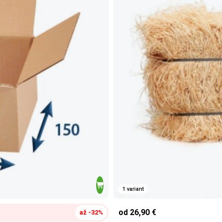
1 variant
od 26,90 €
až -32%