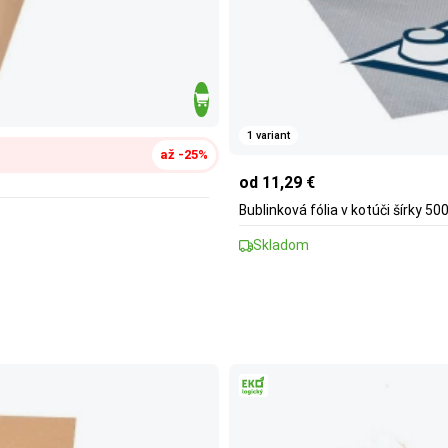
1 variant
až -25%
od 11,29 €
Bublinková fólia v kotúči šírky 5
Skladom