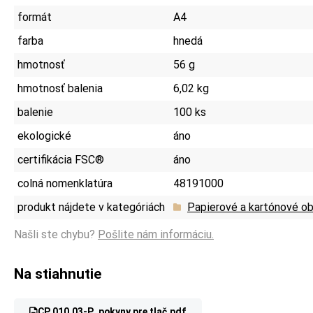
formát
A4
farba
hnedá
hmotnosť
56 g
hmotnosť balenia
6,02 kg
balenie
100 ks
ekologické
áno
certifikácia FSC®
áno
colná nomenklatúra
48191000
produkt nájdete v kategóriách
Papierové a kartónové ob
Našli ste chybu?
Pošlite nám informáciu.
Na stiahnutie
CP 010.03-P_pokyny pre tlač.pdf