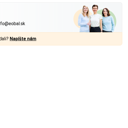
?
nfo@eobal.sk
dali?
Napíšte nám