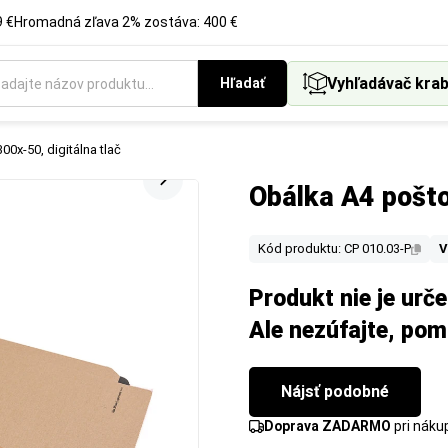
 €
Hromadná zľava 2% zostáva: 400 €
Vyhľadávač krab
Hľadať
0x-50, digitálna tlač
Obálka A4 pošto
Kód produktu: CP 010.03-P
V
Produkt nie je urč
Ale nezúfajte, po
Nájsť podobné
Doprava ZADARMO
pri nák