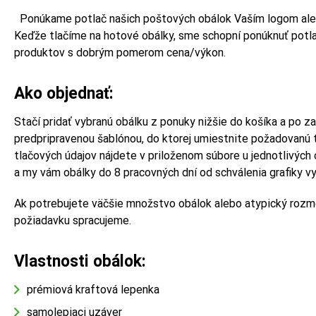
Ponúkame potlač našich poštových obálok Vaším logom aleb
Keďže tlačíme na hotové obálky, sme schopní ponúknuť potl
produktov s dobrým pomerom cena/výkon.
Ako objednať:
Stačí pridať vybranú obálku z ponuky nižšie do košíka a po za
predpripravenou šablónou, do ktorej umiestnite požadovanú 
tlačových údajov nájdete v priloženom súbore u jednotlivých o
a my vám obálky do 8 pracovných dní od schválenia grafiky 
Ak potrebujete väčšie množstvo obálok alebo atypický rozmer
požiadavku spracujeme.
Vlastnosti obálok:
prémiová kraftová lepenka
samolepiaci uzáver