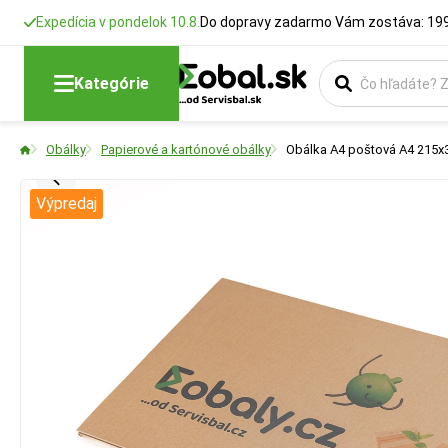
Expedícia v pondelok 10.8.
Do dopravy zadarmo Vám zostáva: 199
Kategórie
Obálky
Papierové a kartónové obálky
Obálka A4 poštová A4 215x30
Výpredaj