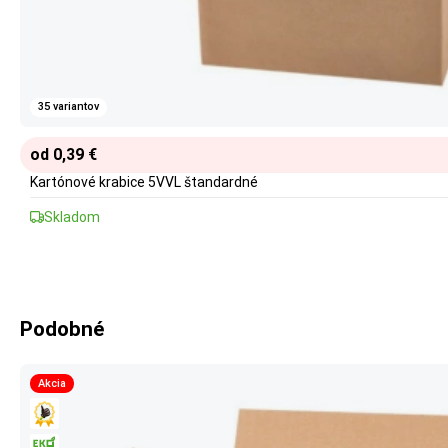
35 variantov
od 0,39 €
Kartónové krabice 5VVL štandardné
Skladom
Podobné
Akcia