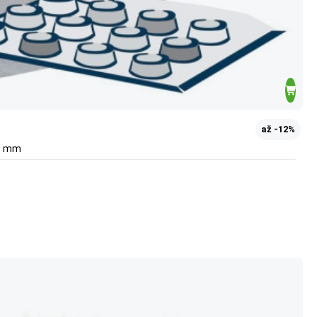
až -12%
00 mm