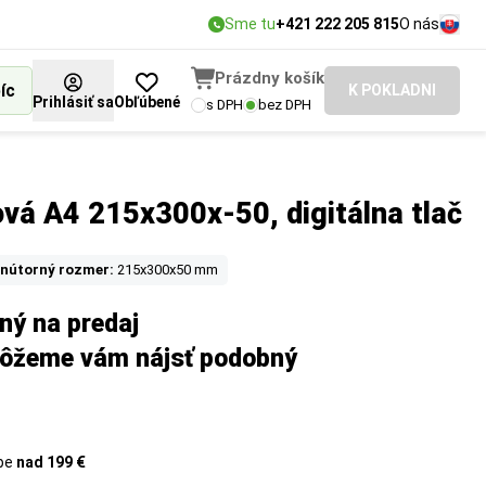
Sme tu
+421 222 205 815
O nás
Prázdny košík
íc
K POKLADNI
Prihlásiť sa
Obľúbené
s DPH
bez DPH
vá A4 215x300x-50, digitálna tlač
nútorný rozmer:
215x300x50 mm
ený na predaj
môžeme vám nájsť podobný
upe
nad 199 €