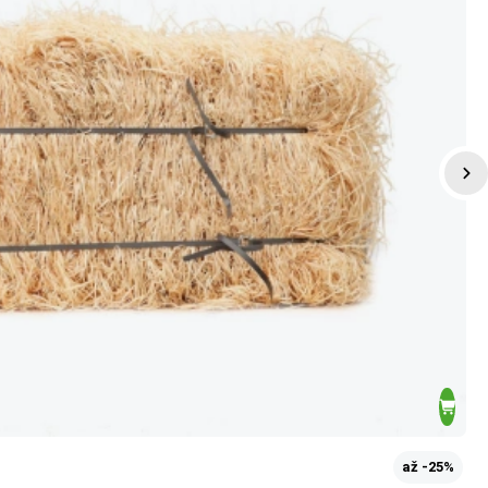
až -25%