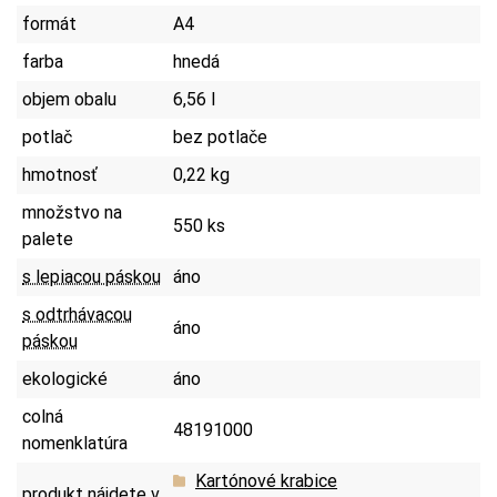
formát
A4
farba
hnedá
objem obalu
6,56 l
potlač
bez potlače
hmotnosť
0,22 kg
množstvo na
550 ks
palete
s lepiacou páskou
áno
s odtrhávacou
áno
páskou
ekologické
áno
colná
48191000
nomenklatúra
Kartónové krabice
produkt nájdete v