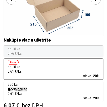
Nakúpte viac a ušetríte
od 10 ks
0,76 €/ks
Akcia
od 10 ks
0,61 €/ks
sleva
20%
550 ks
celá paleta
0,61 €/ks
sleva
20%
6,07 €
bez DPH