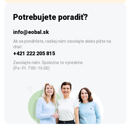
Potrebujete poradiť?
info@eobal.sk
Ak sa ponáhľate, radšej nám zavolajte alebo píšte na
chat.
+421 222 205 815
Zavolajte nám. Spoločne to vyriešime.
(Po–Pi: 7:00–16:00)