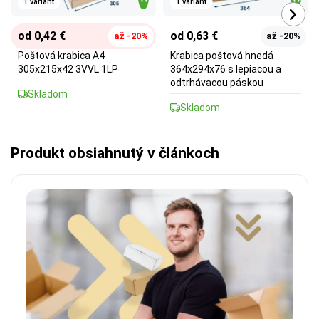
1 variant
1 variant
od 0,42 €
od 0,63 €
až -20%
až -20%
Poštová krabica A4
Krabica poštová hnedá
305x215x42 3VVL 1LP
364x294x76 s lepiacou a
odtrhávacou páskou
Skladom
Skladom
Produkt obsiahnutý v článkoch