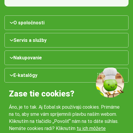
O spoločnosti
Servis a služby
Nakupovanie
E-katalógy
Zase tie cookies?
Áno, je to tak. Aj Eobal.sk používajú cookies. Primárne
na to, aby sme vám spríjemnili plavbu naším webom.
Kliknutím na tlačidlo „Povoliť“ nám na to dáte súhlas.
Nemáte cookies radi? Kliknutím
tu ich môžete
Naše pobočky: