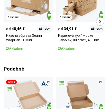
1 variant
1 variant
od 48,46 €
od 34,91 €
až -27%
až -20%
Fixačná súprava Geami
Papierová vyplň v boxe
WrapPak EX Mini
Taháček, 80 g/m2, 455 bm
Skladom
Skladom
Podobné
Akcia