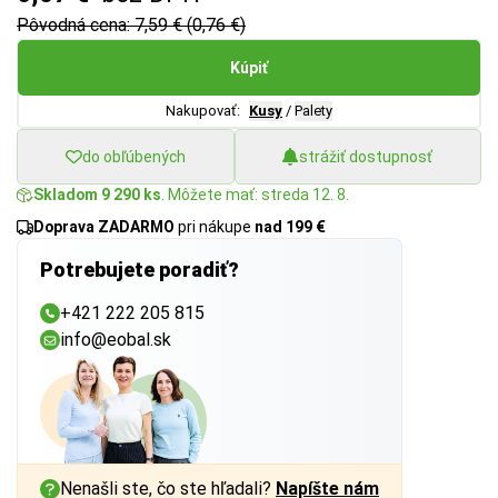
Pôvodná cena: 7,59 € (0,76 €)
Kúpiť
Nakupovať:
Kusy
/
Palety
do obľúbených
strážiť dostupnosť
Skladom 9 290 ks
. Môžete mať: streda 12. 8.
Doprava ZADARMO
pri nákupe
nad 199 €
Potrebujete poradiť?
+421 222 205 815
info@eobal.sk
Nenašli ste, čo ste hľadali?
Napíšte nám