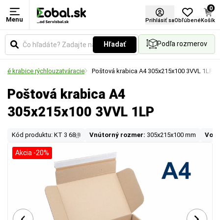
0
Menu
Prihlásiť sa
Obľúbené
Košík
Podľa rozmerov
Hľadať
ové krabice rýchlouzatváracie
Poštová krabica A4 305x215x100 3VVL 1LP
Poštová krabica A4
305x215x100 3VVL 1LP
Kód produktu: KT 3 68
Vnútorný rozmer:
305x215x100 mm
Vonk
Akcia -20%