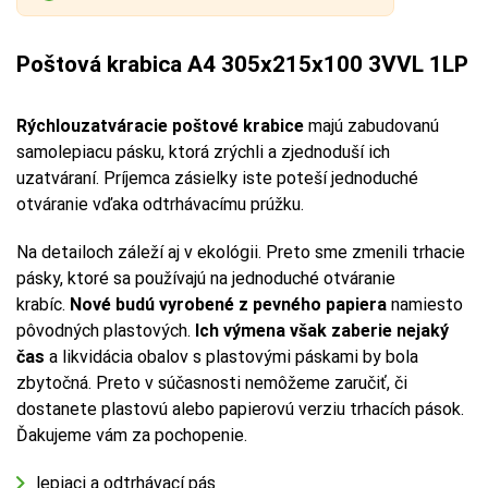
Poštová krabica A4 305x215x100 3VVL 1LP
Rýchlouzatváracie poštové krabice
majú zabudovanú
samolepiacu pásku, ktorá zrýchli a zjednoduší ich
uzatváraní. Príjemca zásielky iste poteší jednoduché
otváranie vďaka odtrhávacímu prúžku.
Na detailoch záleží aj v ekológii. Preto sme zmenili trhacie
pásky, ktoré sa používajú na jednoduché otváranie
krabíc.
Nové budú vyrobené z pevného papiera
namiesto
pôvodných plastových.
Ich výmena však zaberie nejaký
čas
a likvidácia obalov s plastovými páskami by bola
zbytočná. Preto v súčasnosti nemôžeme zaručiť, či
dostanete plastovú alebo papierovú verziu trhacích pások.
Ďakujeme vám za pochopenie.
lepiaci a odtrhávací pás