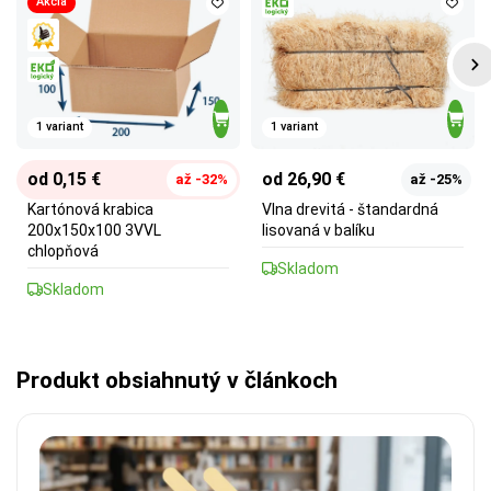
Akcia
1 variant
1 variant
od 0,15 €
od 26,90 €
až -32%
až -25%
Kartónová krabica
Vlna drevitá - štandardná
200x150x100 3VVL
lisovaná v balíku
chlopňová
Skladom
Skladom
Produkt obsiahnutý v článkoch