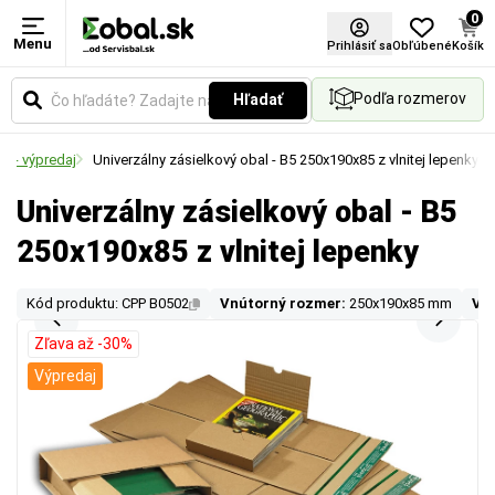
0
Menu
Prihlásiť sa
Obľúbené
Košík
Podľa rozmerov
Hľadať
M - výpredaj
Univerzálny zásielkový obal - B5 250x190x85 z vlnitej lepenky
Univerzálny zásielkový obal - B5
250x190x85 z vlnitej lepenky
Kód produktu: CPP B0502
Vnútorný rozmer:
250x190x85 mm
Von
Zľava až -30%
Výpredaj