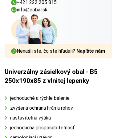
+421 222 205 815
info@eobal.sk
Nenašli ste, čo ste hľadali?
Napíšte nám
Univerzálny zásielkový obal - B5
250x190x85 z vlnitej lepenky
jednoduché a rýchle balenie
zvýšená ochrana hrán a rohov
nastaviteľná výška
jednoduchá prispôsobiteľnosť
samolepiaci uzáver