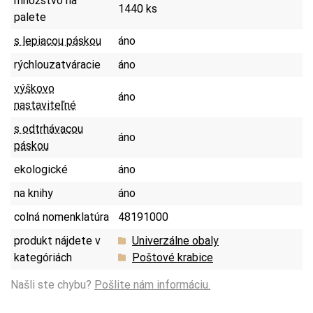
množstvo na
1440 ks
palete
s lepiacou páskou
áno
rýchlouzatváracie
áno
výškovo
áno
nastaviteľné
s odtrhávacou
áno
páskou
ekologické
áno
na knihy
áno
colná nomenklatúra
48191000
produkt nájdete v
Univerzálne obaly
kategóriách
Poštové krabice
Našli ste chybu?
Pošlite nám informáciu.