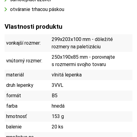
otváranie trhacou páskou
Vlastnosti produktu
299x203x100 mm - dôležité
vonkajší rozmer:
rozmery na paletizáciu
250x190x85 mm - porovnajte
vnútorný rozmer:
s rozmermi svojho tovaru
materiál
vlnitá lepenka
druh lepenky
3VVL
formát
B5
farba
hnedá
hmotnosť
153 g
balenie
20 ks