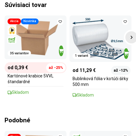
Súvisiaci tovar
Akcia
Novinka
35 variantov
1 variant
od 0,39 €
až -25%
od 11,29 €
až -12%
Kartónové krabice 5VVL
Bublinková fólia v kotúči šírky
štandardné
500 mm
Skladom
Skladom
Podobné