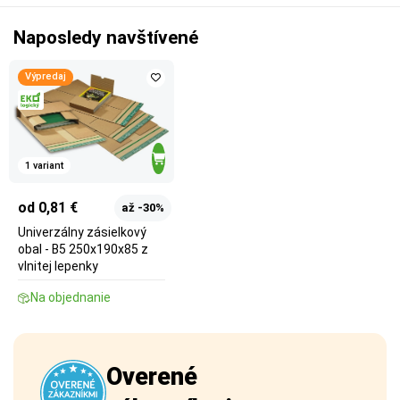
Naposledy navštívené
Výpredaj
1 variant
od 0,81 €
až -30%
Univerzálny zásielkový
obal - B5 250x190x85 z
vlnitej lepenky
Na objednanie
Overené