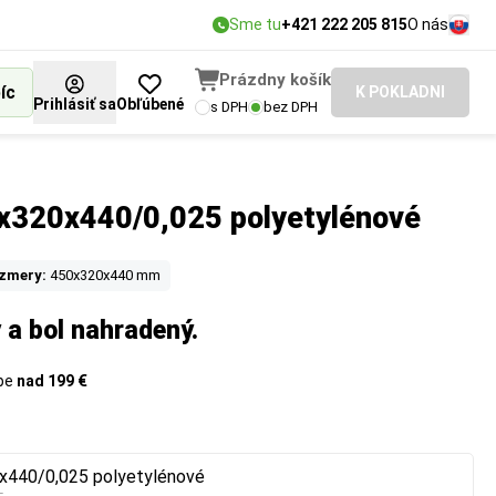
Sme tu
+421 222 205 815
O nás
Prázdny košík
íc
K POKLADNI
Prihlásiť sa
Obľúbené
s DPH
bez DPH
x320x440/0,025 polyetylénové
zmery:
450x320x440 mm
 a bol nahradený.
upe
nad 199 €
x440/0,025 polyetylénové