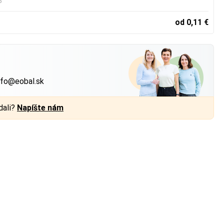
5
od 0,11 €
?
nfo@eobal.sk
dali?
Napíšte nám