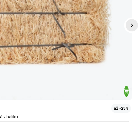
až -25%
á v balíku