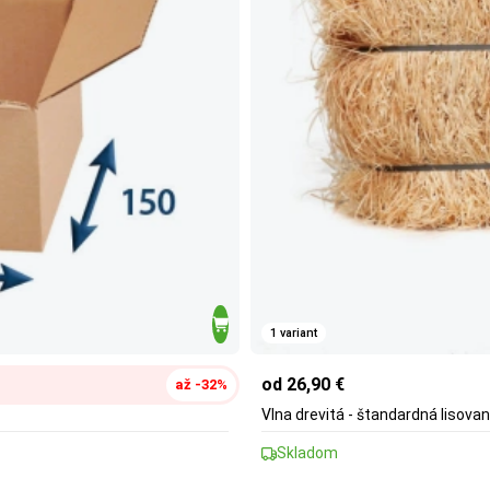
1 variant
od 26,90 €
až -32%
Vlna drevitá - štandardná lisovan
Skladom