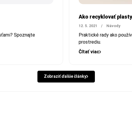
Ako recyklovať plas
12. 5. 2021
/
Návody
sťami? Spoznajte
Praktické rady ako použí
prostrediu.
Čítať viac
Zobraziť ďalšie články