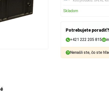
Kód produktu:
SPE KL 43
Skladom
Potrebujete poradiť
+421 222 205 815
i
Nenašli ste, čo ste hľa
vé