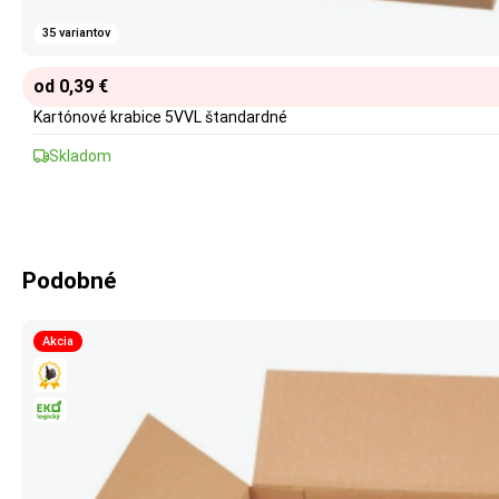
35 variantov
od 0,39 €
Kartónové krabice 5VVL štandardné
Skladom
Podobné
Akcia