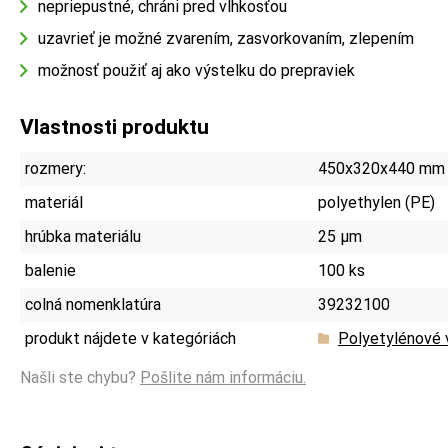
nepriepustné, chráni pred vlhkosťou
uzavrieť je možné zvarením, zasvorkovaním, zlepením
možnosť použiť aj ako výstelku do prepraviek
Vlastnosti produktu
rozmery:
450x320x440 mm
materiál
polyethylen (PE)
hrúbka materiálu
25 µm
balenie
100 ks
colná nomenklatúra
39232100
produkt nájdete v kategóriách
Polyetylénové v
Našli ste chybu?
Pošlite nám informáciu.