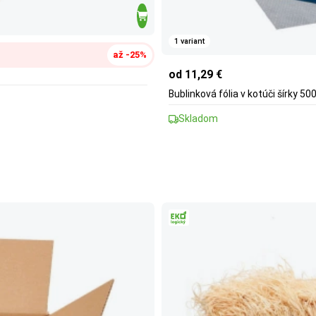
1 variant
až -25%
od 11,29 €
Bublinková fólia v kotúči šírky 5
Skladom