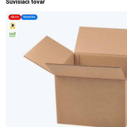
Súvisiaci tovar
Akcia
Novinka