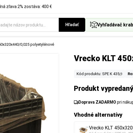
á zľava 2% zostáva: 400 €
Vyhľadávač krab
Hľadať
50x320x440/0,025 polyetylénové
Vrecko KLT 450
Kód produktu: SPE K 435
Ro
Produkt vypredaný
Doprava ZADARMO
pri nák
Vhodné alternatívy
Vrecko KLT 450x320