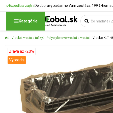
Expedícia zajtra
Do dopravy zadarmo Vám zostáva: 199 €
Hromadn
Kategórie
Vrecká, vrecia a tašky
Polyetylénové vrecká a vrecia
Vrecko KLT 4
Zľava až -20%
Výpredaj