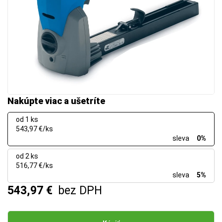
Nakúpte viac a ušetríte
od 1 ks
543,97 €/ks
sleva
0%
od 2 ks
516,77 €/ks
sleva
5%
543,97 €
bez DPH