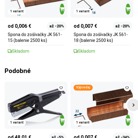
1 variant
1 variant
od 0,006 €
od 0,007 €
až -20%
až -20%
Spona do zošívačky JK 561-
Spona do zošívačky JK 561-
15 (balenie 2500 ks)
18 (balenie 2500 ks)
Skladom
Skladom
Podobné
Výpredaj
1 variant
1 variant
od 48,01 €
od 0,007 €
až -5%
až -34%