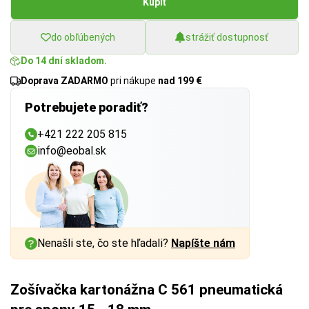
Kúpiť
do obľúbených
strážiť dostupnosť
Do 14 dní skladom.
Doprava ZADARMO
pri nákupe
nad 199 €
Potrebujete poradiť?
+421 222 205 815
info@eobal.sk
Nenašli ste, čo ste hľadali?
Napíšte nám
Zošívačka kartonážna C 561 pneumatická