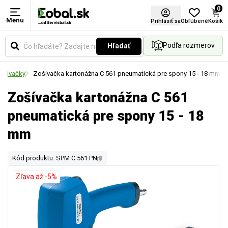
0
Menu
Prihlásiť sa
Obľúbené
Košík
Podľa rozmerov
Hľadať
ošívačky
Zošívačka kartonážna C 561 pneumatická pre spony 15 - 18 mm
Zošívačka kartonážna C 561
pneumatická pre spony 15 - 18
mm
Kód produktu: SPM C 561 PN
Zľava až -5%