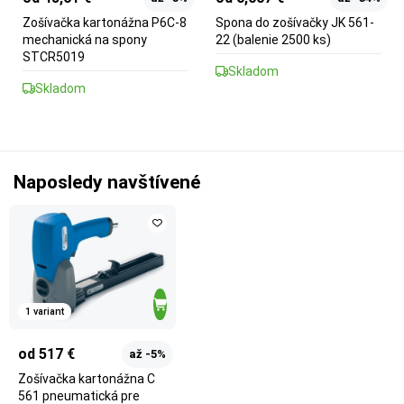
Zošívačka kartonážna P6C-8
Spona do zošívačky JK 561-
mechanická na spony
22 (balenie 2500 ks)
STCR5019
Skladom
Skladom
Naposledy navštívené
1 variant
od 517 €
až -5%
Zošívačka kartonážna C
561 pneumatická pre