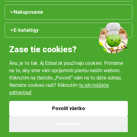
Nakupovanie
E-katalógy
Zase tie cookies?
Áno, je to tak. Aj Eobal.sk používajú cookies. Primárne
na to, aby sme vám spríjemnili plavbu naším webom.
Kliknutím na tlačidlo „Povoliť“ nám na to dáte súhlas.
Nemáte cookies radi? Kliknutím
tu ich môžete
Naše pobočky:
odmietnuť
.
Obchodné podmienky
Ochrana osobných údajov
Povoliť všetko
Nastavenie
© 2026 Servisbal Obaly s.r.o. Všetky práva vyhradené.