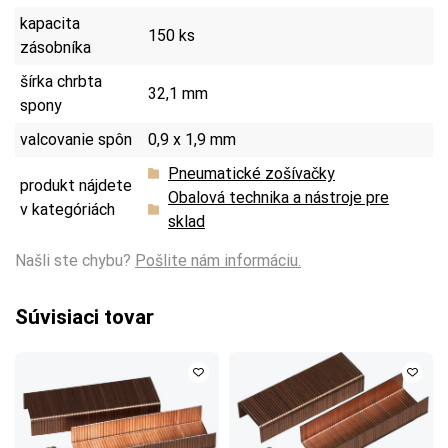
kapacita
150 ks
zásobníka
šírka chrbta
32,1 mm
spony
valcovanie spôn
0,9 x 1,9 mm
Pneumatické zošívačky
produkt nájdete
Obalová technika a nástroje pre
v kategóriách
sklad
Našli ste chybu?
Pošlite nám informáciu.
Súvisiaci tovar