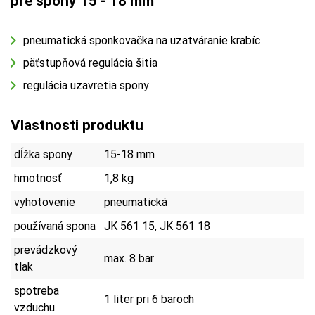
pre spony 15 - 18 mm
pneumatická sponkovačka na uzatváranie krabíc
päťstupňová regulácia šitia
regulácia uzavretia spony
Vlastnosti produktu
dĺžka spony
15-18 mm
hmotnosť
1,8 kg
vyhotovenie
pneumatická
používaná spona
JK 561 15, JK 561 18
prevádzkový
max. 8 bar
tlak
spotreba
1 liter pri 6 baroch
vzduchu