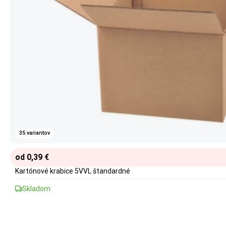
35 variantov
od 0,39 €
Kartónové krabice 5VVL štandardné
Skladom