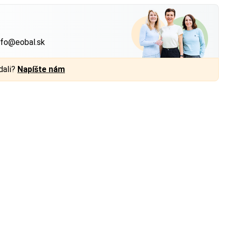
?
nfo@eobal.sk
dali?
Napíšte nám