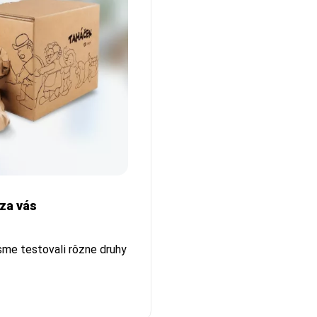
 za vás
sme testovali rôzne druhy