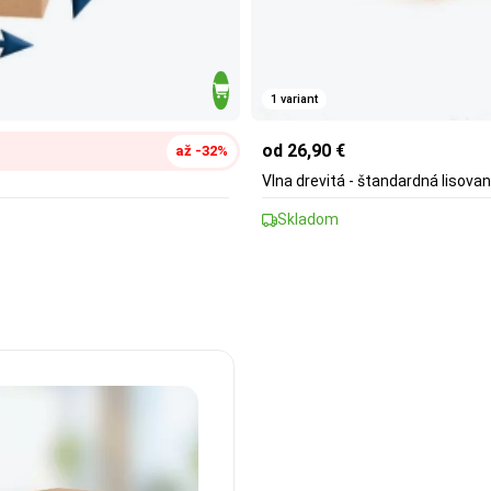
1 variant
od 26,90 €
až -32%
Vlna drevitá - štandardná lisovan
Skladom