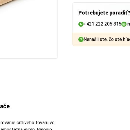
Potrebujete poradiť
+421 222 205 815
i
Nenašli ste, čo ste hľa
lače
rovanie citlivého tovaru vo
 samostatná výplň. Balenie