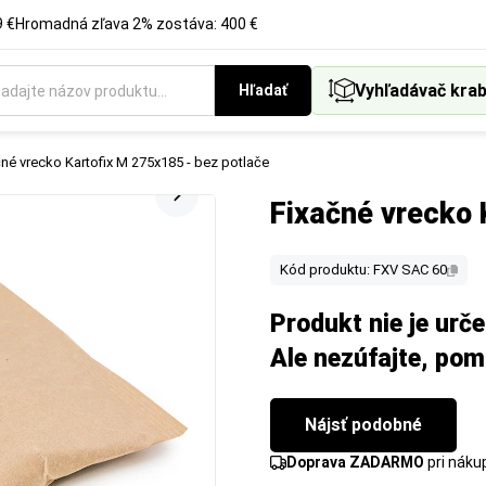
 €
Hromadná zľava 2% zostáva: 400 €
Vyhľadávač krab
Hľadať
čné vrecko Kartofix M 275x185 - bez potlače
Fixačné vrecko 
Kód produktu: FXV SAC 60
Produkt nie je urč
Ale nezúfajte, po
Nájsť podobné
Doprava ZADARMO
pri nák