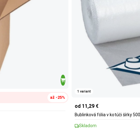
1 variant
až -25%
od 11,29 €
Bublinková fólia v kotúči šírky 5
Skladom