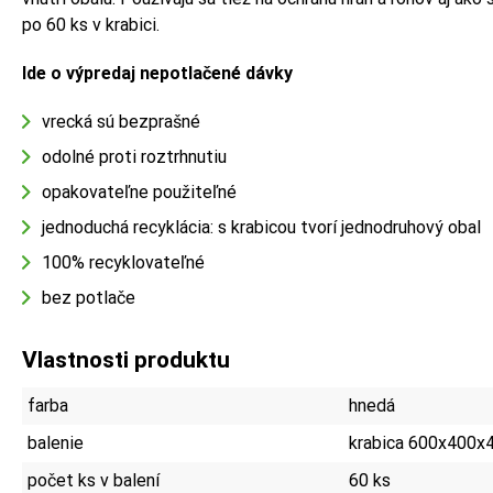
po 60 ks v krabici.
Ide o výpredaj nepotlačené dávky
vrecká sú bezprašné
odolné proti roztrhnutiu
opakovateľne použiteľné
jednoduchá recyklácia: s krabicou tvorí jednodruhový obal
100% recyklovateľné
bez potlače
Vlastnosti produktu
farba
hnedá
balenie
krabica 600x400x
počet ks v balení
60 ks