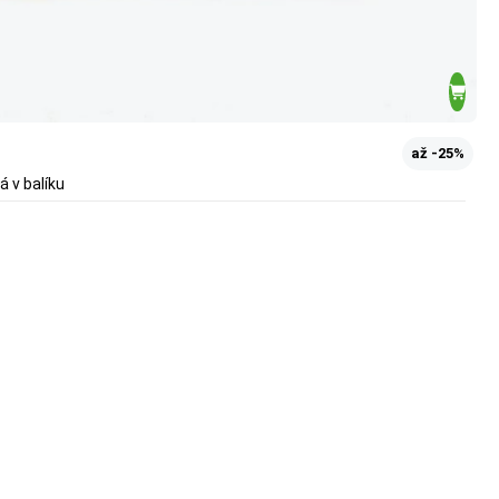
až -25%
á v balíku