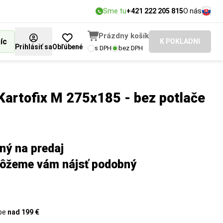
Sme tu
+421 222 205 815
O nás
Prázdny košík
íc
K POKLADNI
Prihlásiť sa
Obľúbené
s DPH
bez DPH
Kartofix M 275x185 - bez potlače
ený na predaj
môžeme vám nájsť podobný
upe
nad 199 €