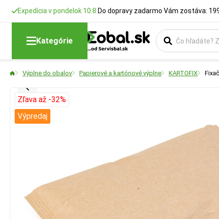
Expedícia v pondelok 10.8.
Do dopravy zadarmo Vám zostáva: 199
Kategórie
Výplne do obalov
Papierové a kartónové výplne
KARTOFIX
Fixa
Zľava až -32%
Výpredaj