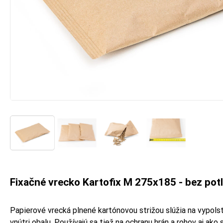
Fixačné vrecko Kartofix M 275x185 - bez pot
Papierové vrecká plnené kartónovou strižou slúžia na vypolst
vnútri obalu. Používajú sa tiež na ochranu hrán a rohov aj ako