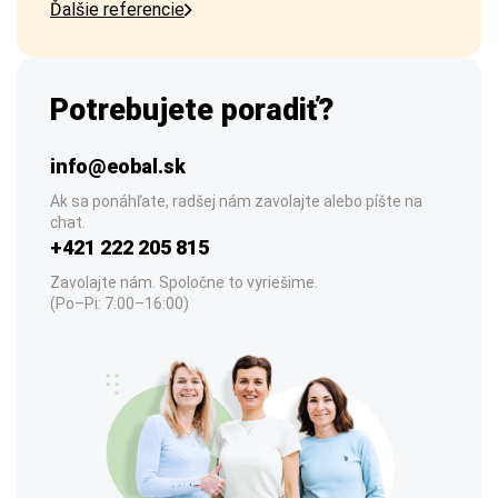
Ďalšie referencie
Potrebujete poradiť?
info@eobal.sk
Ak sa ponáhľate, radšej nám zavolajte alebo píšte na
chat.
+421 222 205 815
Zavolajte nám. Spoločne to vyriešime.
(Po–Pi: 7:00–16:00)