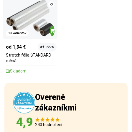
13 variantov
od 1,94 €
až -29%
Stretch fólia ŠTANDARD
ručná
Skladom
Overené
zákazníkmi
4,9
240 hodnotení