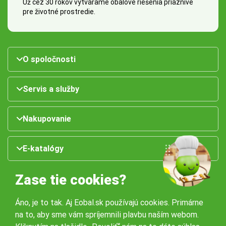
Už cez 30 rokov vytvárame obalové riešenia priaznivé
pre životné prostredie.
O spoločnosti
Servis a služby
Nakupovanie
E-katalógy
Zase tie cookies?
Áno, je to tak. Aj Eobal.sk používajú cookies. Primárne
na to, aby sme vám spríjemnili plavbu naším webom.