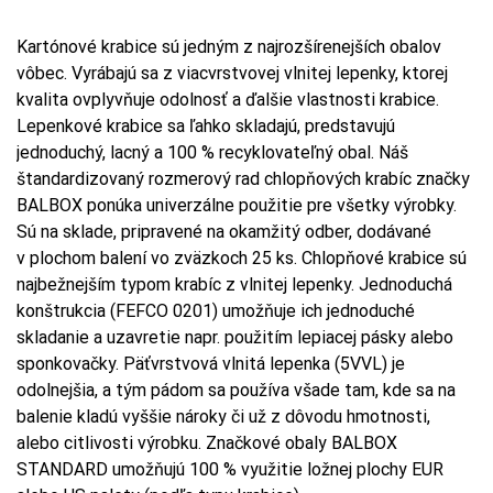
Kartónové krabice sú jedným z najrozšírenejších obalov
vôbec. Vyrábajú sa z viacvrstvovej vlnitej lepenky, ktorej
kvalita ovplyvňuje odolnosť a ďalšie vlastnosti krabice.
Lepenkové krabice sa ľahko skladajú, predstavujú
jednoduchý, lacný a 100 % recyklovateľný obal. Náš
štandardizovaný rozmerový rad chlopňových krabíc značky
BALBOX ponúka univerzálne použitie pre všetky výrobky.
Sú na sklade, pripravené na okamžitý odber, dodávané
v plochom balení vo zväzkoch 25 ks. Chlopňové krabice sú
najbežnejším typom krabíc z vlnitej lepenky. Jednoduchá
konštrukcia (FEFCO 0201) umožňuje ich jednoduché
skladanie a uzavretie napr. použitím lepiacej pásky alebo
sponkovačky. Päťvrstvová vlnitá lepenka (5VVL) je
odolnejšia, a tým pádom sa používa všade tam, kde sa na
balenie kladú vyššie nároky či už z dôvodu hmotnosti,
alebo citlivosti výrobku. Značkové obaly BALBOX
STANDARD umožňujú 100 % využitie ložnej plochy EUR