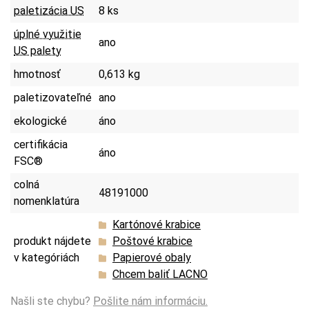
paletizácia US
8 ks
úplné využitie
ano
US palety
hmotnosť
0,613 kg
paletizovateľné
ano
ekologické
áno
certifikácia
áno
FSC®
colná
48191000
nomenklatúra
Kartónové krabice
produkt nájdete
Poštové krabice
v kategóriách
Papierové obaly
Chcem baliť LACNO
Našli ste chybu?
Pošlite nám informáciu.