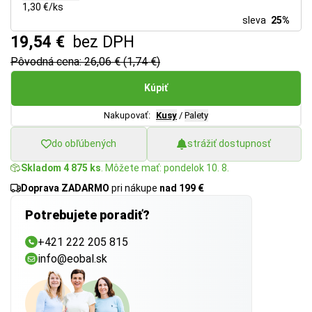
1,30 €/ks
sleva
25%
19,54 €
bez DPH
Pôvodná cena: 26,06 € (1,74 €)
Kúpiť
Nakupovať:
Kusy
/
Palety
do obľúbených
strážiť dostupnosť
Skladom 4 875 ks
. Môžete mať: pondelok 10. 8.
Doprava ZADARMO
pri nákupe
nad 199 €
Potrebujete poradiť?
+421 222 205 815
info@eobal.sk