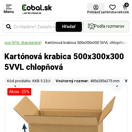
0
Menu
Prihlásiť sa
Obľúbené
Košík
Podľa rozmerov
Hľadať
rabice 5VVL štandardné
Kartónová krabica 500x300x300 5VVL chlopňová
Kartónová krabica 500x300x300
5VVL chlopňová
Kód produktu: KKB 5 23
Vnútorný rozmer:
485x285x275 mm
Von
Akcia -25%