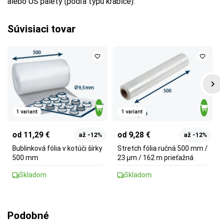
alebo US palety (podľa typu krabice).
Súvisiaci tovar
1 variant
1 variant
od 11,29 €
od 9,28 €
až -12%
až -12%
Bublinková fólia v kotúči šírky
Stretch fólia ručná 500 mm /
500 mm
23 µm / 162 m prieťažná
Skladom
Skladom
Podobné