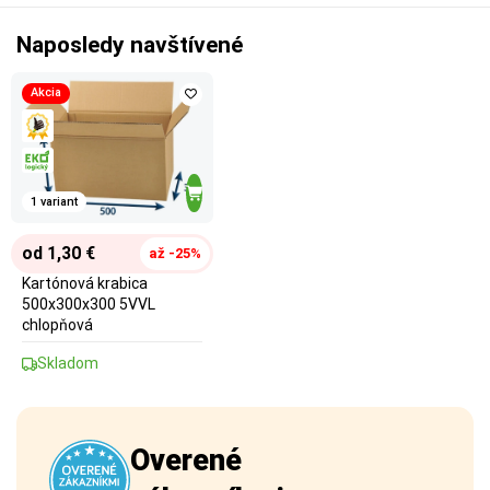
Naposledy navštívené
Akcia
1 variant
od 1,30 €
až -25%
Kartónová krabica
500x300x300 5VVL
chlopňová
Skladom
Overené