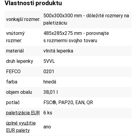
Vlastnosti produktu
500x300x300 mm - dôležité rozmery na
vonkajší rozmer:
paletizáciu
vnútorný
485x285x275 mm - porovnajte
rozmer:
s rozmermi svojho tovaru
materiál
vlnitá lepenka
druh lepenky
5VVL
FEFCO
0201
farba
hnedá
objem obalu
38,01 l
potlač
FSC®, PAP20, EAN, QR
paletizácia EUR
6 ks
úplné využitie
ano
EUR palety