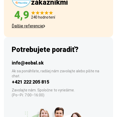
zákazníkmi
4,9
240 hodnotení
Ďalšie referencie
Potrebujete poradiť?
info@eobal.sk
Ak sa ponáhľate, radšej nám zavolajte alebo píšte na
chat.
+421 222 205 815
Zavolajte nám. Spoločne to vyriešime.
(Po–Pi: 7:00–16:00)