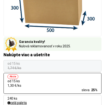
Garancia kvality!
Nulová reklamovanosť v roku 2025.
Nakúpte viac a ušetríte
od 15 ks
1,74 €/ks
Akcia
od 15 ks
1,30 €/ks
sleva
25%
240 ks
celá paleta