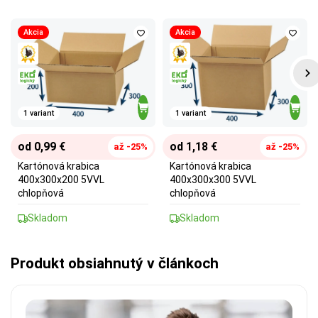
Akcia
Akcia
1 variant
1 variant
od 0,99 €
od 1,18 €
až -25%
až -25%
Kartónová krabica
Kartónová krabica
400x300x200 5VVL
400x300x300 5VVL
chlopňová
chlopňová
Skladom
Skladom
Produkt obsiahnutý v článkoch