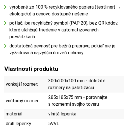
vyrobené zo 100 % recyklovaného papiera (testliner) →
ekologické a cenovo dostupné riešenie
potlač: iba recyklačný symbol (PAP 20), bez QR kódov,
ktoré uľahčujú triedenie v automatizovaných
prevádzkach
dostatočná pevnosť pre bežnú prepravu, pokiaľ nie je
vyžadovaná najvyššia úroveň ochrany
Vlastnosti produktu
300x200x100 mm - dôležité
vonkajší rozmer:
rozmery na paletizáciu
285x185x75 mm - porovnajte
vnútorný rozmer:
s rozmermi svojho tovaru
materiál
vlnitá lepenka
druh lepenky
5VVL