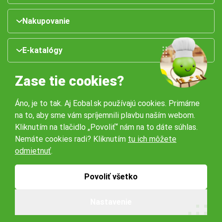
Nakupovanie
E-katalógy
Zase tie cookies?
Áno, je to tak. Aj Eobal.sk používajú cookies. Primárne
na to, aby sme vám spríjemnili plavbu naším webom.
Kliknutím na tlačidlo „Povoliť“ nám na to dáte súhlas.
Nemáte cookies radi? Kliknutím
tu ich môžete
Naše pobočky:
odmietnuť
.
Obchodné podmienky
Ochrana osobných údajov
Povoliť všetko
Nastavenie
© 2026 Servisbal Obaly s.r.o. Všetky práva vyhradené.