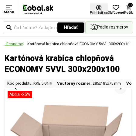
0
Menu
Prihlásiť sa
Obľúbené
Košík
Podľa rozmerov
Hľadať
5VVL Economy
Kartónová krabica chlopňová ECONOMY 5VVL 300x200x100
Kartónová krabica chlopňová
ECONOMY 5VVL 300x200x100
Kód produktu: KKE 5 01
Vnútorný rozmer:
285x185x75 mm
Vonk
Akcia -25%