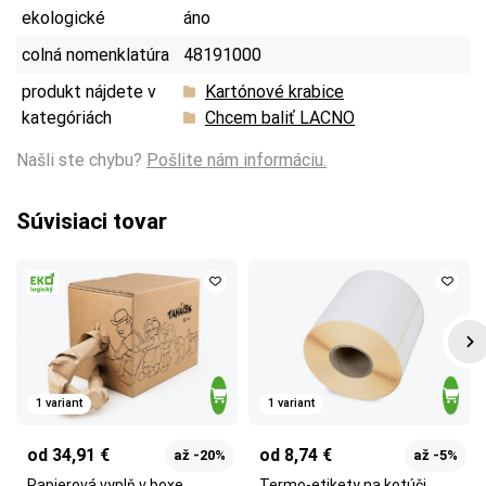
ekologické
áno
colná nomenklatúra
48191000
produkt nájdete v
Kartónové krabice
kategóriách
Chcem baliť LACNO
Našli ste chybu?
Pošlite nám informáciu.
Súvisiaci tovar
1 variant
1 variant
od 34,91 €
od 8,74 €
až -20%
až -5%
Papierová vyplň v boxe
Termo-etikety na kotúči