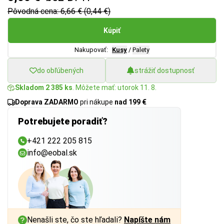
Pôvodná cena: 6,66 € (0,44 €)
Kúpiť
Nakupovať:
Kusy
/
Palety
do obľúbených
strážiť dostupnosť
Skladom 2 385 ks
. Môžete mať: utorok 11. 8.
Doprava ZADARMO
pri nákupe
nad 199 €
Potrebujete poradiť?
+421 222 205 815
info@eobal.sk
Nenašli ste, čo ste hľadali?
Napíšte nám