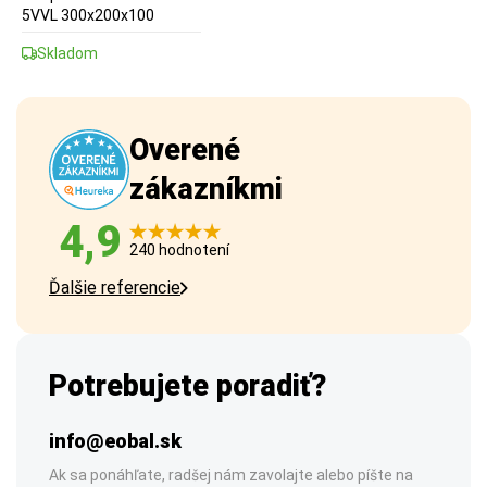
5VVL 300x200x100
Skladom
Overené
zákazníkmi
4,9
240 hodnotení
Ďalšie referencie
Potrebujete poradiť?
info@eobal.sk
Ak sa ponáhľate, radšej nám zavolajte alebo píšte na