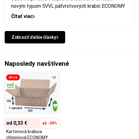
novým typom 5VVL päťvrstvových krabíc ECONOMY.
Čítať viac
Zobraziť ďalšie články
Naposledy navštívené
Akcia
1 variant
od 0,33 €
až -25%
Kartónová krabica
chlopňová ECONOMY