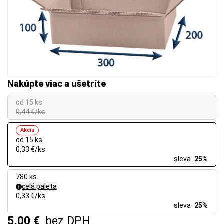
Nakúpte viac a ušetríte
od 15 ks
0,44 €/ks
Akcia
od 15 ks
0,33 €/ks
sleva
25%
780 ks
celá paleta
0,33 €/ks
sleva
25%
5,00 €
bez DPH