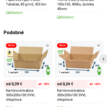
Taháček, 80 g/m2, 455 bm
100x150, 400ks, dutinka
40mm
Skladom
Skladom
Podobné
Akcia
Akcia
1 variant
1 variant
od 0,39 €
od 0,24 €
až -25%
až -32%
Kartónová krabica
Kartónová krabica
300x200x100 5VVL
300x200x100 3VVL
chlopňová
chlopňová