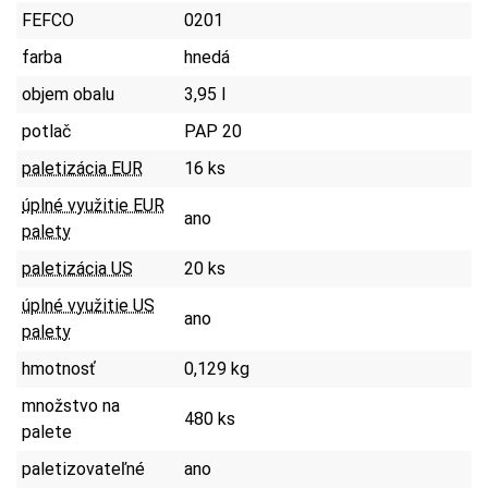
FEFCO
0201
farba
hnedá
objem obalu
3,95 l
potlač
PAP 20
paletizácia EUR
16 ks
úplné využitie EUR
ano
palety
paletizácia US
20 ks
úplné využitie US
ano
palety
hmotnosť
0,129 kg
množstvo na
480 ks
palete
paletizovateľné
ano