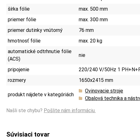
šírka fólie
max. 500 mm
priemer fólie
max. 300 mm
priemer dutinky vnútorný
76 mm
hmotnosť fólie
max. 20 kg
automatické odtrhnutie fólie
nie
(ACS)
pripojenie
220/240 V/50Hz 1 PH+N+
rozmery
1650x2415 mm
Ovinovacie stroje
produkt nájdete v kategóriách
Obalová technika a nástr
Našli ste chybu?
Pošlite nám informáciu.
Súvisiaci tovar