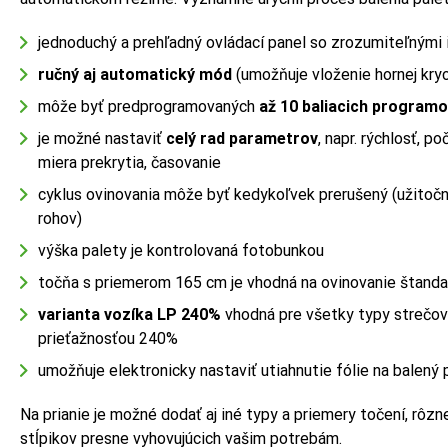
jednoduchý a prehľadný ovládací panel so zrozumiteľnými
ručný aj automatický mód
(umožňuje vloženie hornej kryc
môže byť predprogramovaných
až 10 baliacich program
je možné nastaviť
celý rad parametrov
, napr. rýchlosť, po
miera prekrytia, časovanie
cyklus ovinovania môže byť kedykoľvek prerušený (užitočn
rohov)
výška palety je kontrolovaná fotobunkou
točňa s priemerom 165 cm je vhodná na ovinovanie štand
varianta vozíka LP 240%
vhodná pre všetky typy strečove
prieťažnosťou 240%
umožňuje elektronicky nastaviť utiahnutie fólie na balený
Na prianie je možné dodať aj iné typy a priemery točení, rôz
stĺpikov presne vyhovujúcich vašim potrebám.