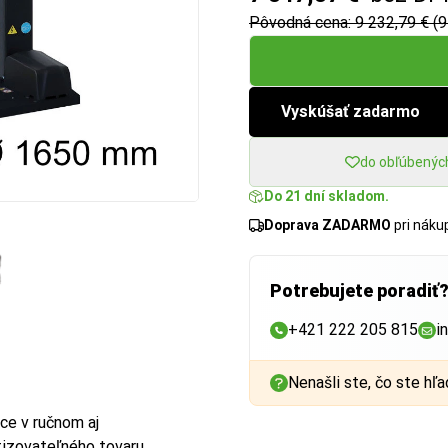
Pôvodná cena: 9 232,79 € (9
Vyskúšať zadarmo
do obľúbenýc
Do 21 dní skladom.
Doprava ZADARMO
pri nák
Potrebujete poradiť
+421 222 205 815
i
Nenašli ste, čo ste hľa
ce v ručnom aj
izovateľného tovaru.