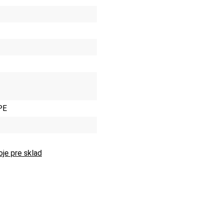
PE
oje pre sklad