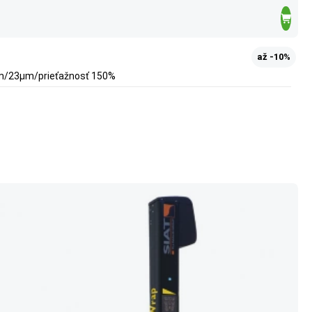
až -10%
0mm/23µm/prieťažnosť 150%