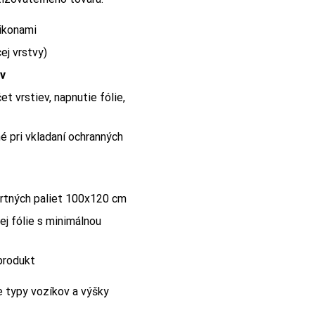
 ikonami
ej vrstvy)
ov
čet vrstiev, napnutie fólie,
é pri vkladaní ochranných
artných paliet 100x120 cm
j fólie s minimálnou
 produkt
ne typy vozíkov a výšky