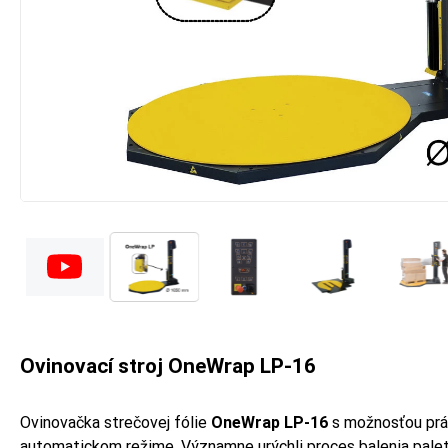
Ovinovací stroj OneWrap LP-16
Ovinovačka strečovej fólie
OneWrap LP-16
s možnosťou prá
automatickom režime. Významne urýchli proces balenia palet