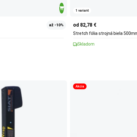
1 variant
od 82,78 €
až -10%
Stretch fólia strojná biela 50
Skladom
Akcia