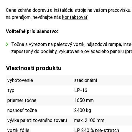
Cena zahŕňa dopravu a inštaláciu stroja na vašom pracovisku
na prenájom, neváhajte nás
kontaktovať
.
Voliteľné príslušenstvo:
Točňa s výrezom na paletový vozík, nájazdová rampa, inte
zapustený do podlahy, vykurovanie ovládacieho panelu (pr
Vlastnosti produktu
vyhotovenie
stacionární
typ
LP-16
priemer točne
1650 mm
nosnosť točne
2400 kg
výška paletizovaného tovaru
max. 2100 mm
vozík fólie
LP 240 % pre-stretch