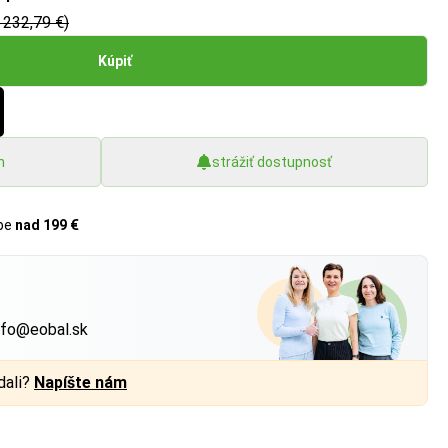
 232,79 €)
Kúpiť
h
strážiť dostupnosť
upe
nad 199 €
?
nfo@eobal.sk
dali?
Napíšte nám