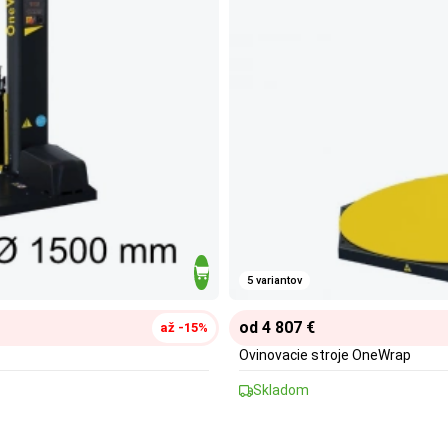
5 variantov
od 4 807 €
až -15%
Ovinovacie stroje OneWrap
Skladom