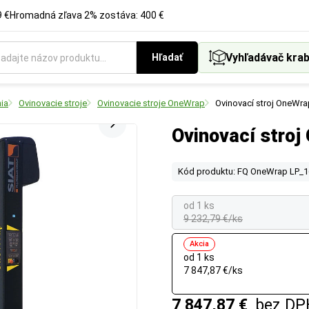
 €
Hromadná zľava 2% zostáva: 400 €
Vyhľadávač krab
Hľadať
ia
Ovinovacie stroje
Ovinovacie stroje OneWrap
Ovinovací stroj OneWra
Ovinovací stro
Kód produktu: FQ OneWrap LP_
od 1 ks
9 232,79 €/ks
Akcia
od 1 ks
7 847,87 €/ks
7 847,87 €
bez DP