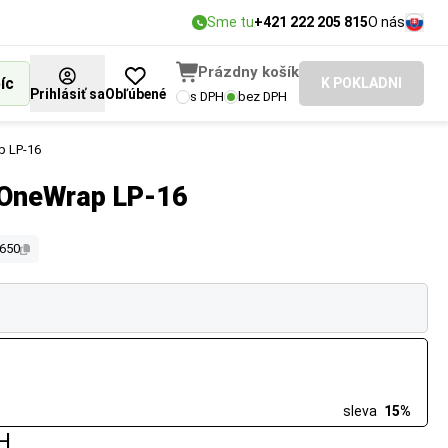
Sme tu
+421 222 205 815
O nás
Prázdny košík
íc
K POKLADNI
Prihlásiť sa
Obľúbené
s DPH
bez DPH
p LP-16
j OneWrap LP-16
1650
sleva
15%
H