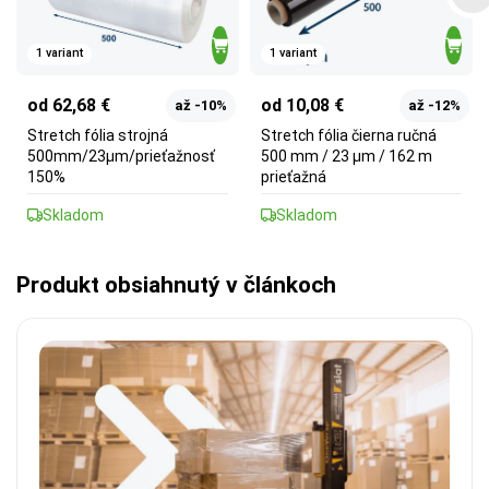
1 variant
1 variant
od 62,68 €
od 10,08 €
až -10%
až -12%
Stretch fólia strojná
Stretch fólia čierna ručná
500mm/23µm/prieťažnosť
500 mm / 23 µm / 162 m
150%
prieťažná
Skladom
Skladom
Produkt obsiahnutý v článkoch