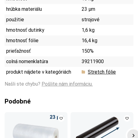
hrúbka materiálu
23 µm
použitie
strojové
hmotnosť dutinky
1,6 kg
hmotnosť fólie
16,4 kg
prieťažnosť
150%
colná nomenklatúra
39211900
produkt nájdete v kategóriách
Stretch fólie
Našli ste chybu?
Pošlite nám informáciu.
Podobné