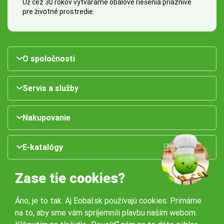
Už cez 30 rokov vytvárame obalové riešenia priaznivé
pre životné prostredie.
O spoločnosti
Servis a služby
Nakupovanie
E-katalógy
Zase tie cookies?
Áno, je to tak. Aj Eobal.sk používajú cookies. Primárne
na to, aby sme vám spríjemnili plavbu naším webom.