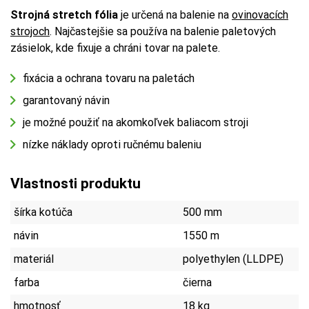
Strojná stretch fólia
je určená na balenie na
ovinovacích
strojoch
. Najčastejšie sa používa na balenie paletových
zásielok, kde fixuje a chráni tovar na palete.
fixácia a ochrana tovaru na paletách
garantovaný návin
je možné použiť na akomkoľvek baliacom stroji
nízke náklady oproti ručnému baleniu
Vlastnosti produktu
šírka kotúča
500 mm
návin
1550 m
materiál
polyethylen (LLDPE)
farba
čierna
hmotnosť
18 kg