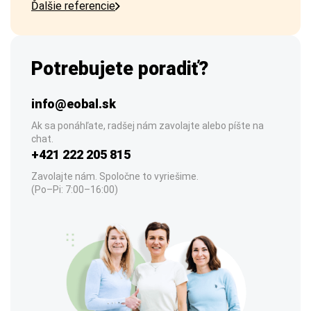
Ďalšie referencie
Potrebujete poradiť?
info@eobal.sk
Ak sa ponáhľate, radšej nám zavolajte alebo píšte na
chat.
+421 222 205 815
Zavolajte nám. Spoločne to vyriešime.
(Po–Pi: 7:00–16:00)