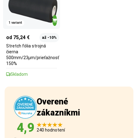
1 variant
od 75,24 €
až -10%
Stretch fólia strojná
čierna
500mm/23µm/prieťažnosť
150%
Skladom
Overené
zákazníkmi
4,9
240 hodnotení