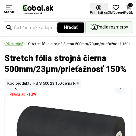
0
Menu
Prihlásiť sa
Obľúbené
Košík
Podľa rozmerov
Hľadať
NDARD strojná
Stretch fólia strojná čierna 500mm/23µm/prieťažnosť 150%
Stretch fólia strojná čierna
500mm/23µm/prieťažnosť 150%
Kód produktu: FS S 500 23 150 černá R
Zľava až -10%