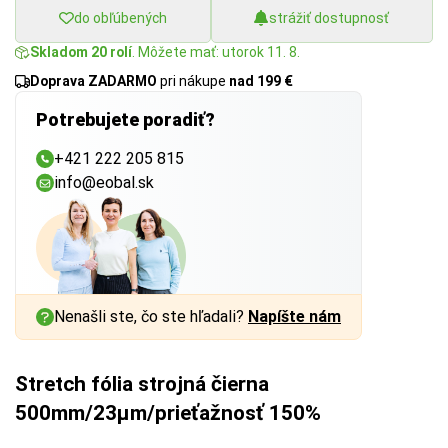
do obľúbených
strážiť dostupnosť
Skladom 20 rolí
. Môžete mať: utorok 11. 8.
Doprava ZADARMO
pri nákupe
nad 199 €
Potrebujete poradiť?
+421 222 205 815
info@eobal.sk
Nenašli ste, čo ste hľadali?
Napíšte nám
Stretch fólia strojná čierna
500mm/23µm/prieťažnosť 150%