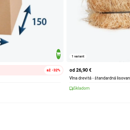
1 variant
od 26,90 €
až -32%
Vlna drevitá - štandardná lisovan
Skladom