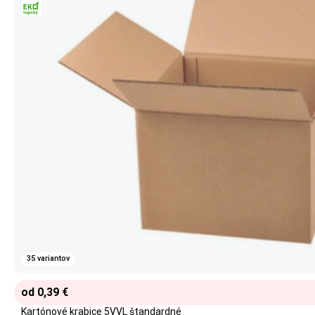
35 variantov
od 0,39 €
Kartónové krabice 5VVL štandardné