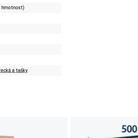
á hmotnost)
recká a tašky