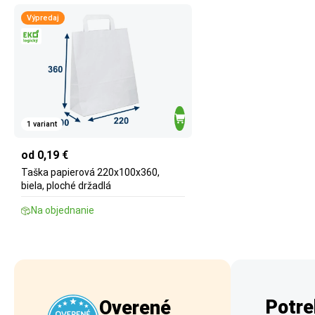
Výpredaj
1 variant
od 0,19 €
Taška papierová 220x100x360,
biela, ploché držadlá
Na objednanie
Potre
Overené