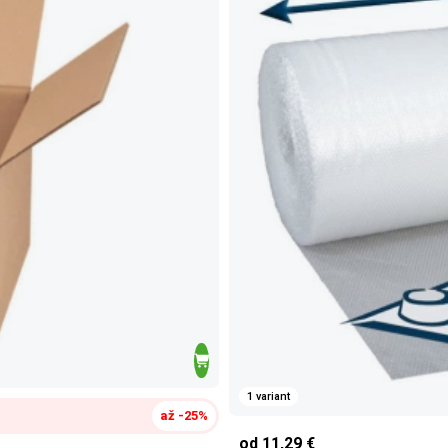
1 variant
až -25%
od 11,29 €