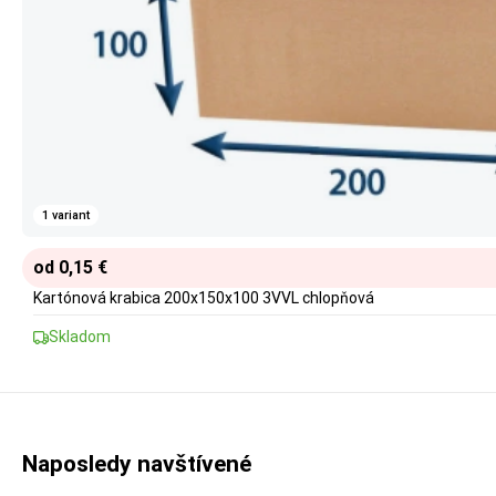
1 variant
od 0,15 €
Kartónová krabica 200x150x100 3VVL chlopňová
Skladom
Naposledy navštívené