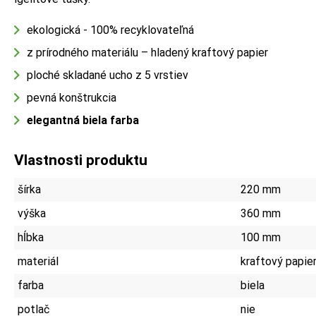
ekologická - 100% recyklovateľná
z prírodného materiálu – hladený kraftový papier
ploché skladané ucho z 5 vrstiev
pevná konštrukcia
elegantná biela farba
Vlastnosti produktu
šírka
220 mm
výška
360 mm
hĺbka
100 mm
materiál
kraftový papie
farba
biela
potlač
nie