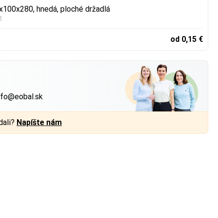
x100x280, hnedá, ploché držadlá
2
od 0,15 €
?
nfo@eobal.sk
dali?
Napíšte nám