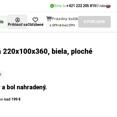
Sme tu
+421 222 205 815
O nás
Prázdny košík
íc
K POKLADNI
Prihlásiť sa
Obľúbené
s DPH
bez DPH
 220x100x360, biela, ploché
 a bol nahradený.
upe
nad 199 €