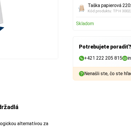
Taška papierová 220
Kód produktu:
TP H 3002
Skladom
Potrebujete poradiť
+421 222 205 815
i
Nenašli ste, čo ste hľa
držadlá
ogickou alternatívou za