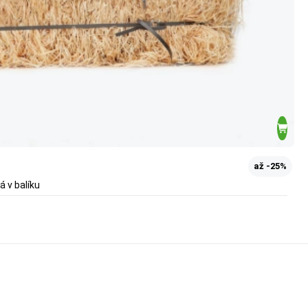
až -25%
á v balíku