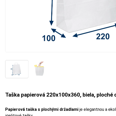
Taška papierová 220x100x360, biela, ploché 
Papierová taška s plochými držadlami
je elegantnou a ekol
igelitové tašky.