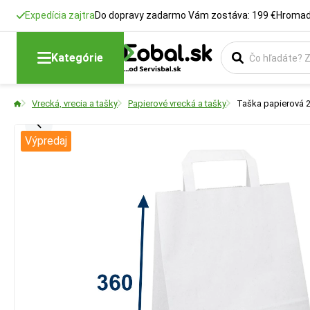
Expedícia zajtra
Do dopravy zadarmo Vám zostáva: 199 €
Hromadn
Kategórie
Vrecká, vrecia a tašky
Papierové vrecká a tašky
Taška papierová 2
Výpredaj