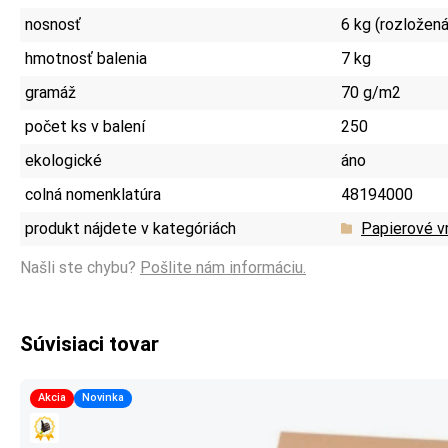
nosnosť
6 kg (rozložen
hmotnosť balenia
7 kg
gramáž
70 g/m2
počet ks v balení
250
ekologické
áno
colná nomenklatúra
48194000
produkt nájdete v kategóriách
Papierové v
Našli ste chybu?
Pošlite nám informáciu.
Súvisiaci tovar
Akcia
Novinka