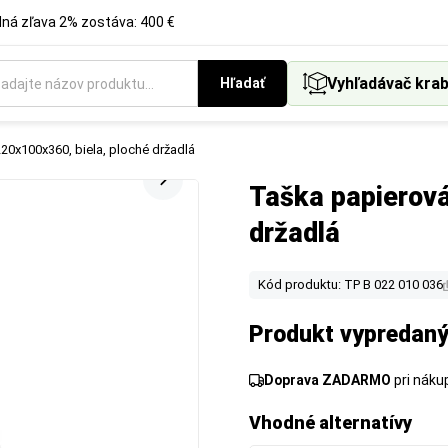
á zľava 2% zostáva: 400 €
Vyhľadávač krab
Hľadať
20x100x360, biela, ploché držadlá
Taška papierová
držadlá
Kód produktu: TP B 022 010 036
Produkt vypredaný
Doprava ZADARMO
pri nák
Vhodné alternatívy