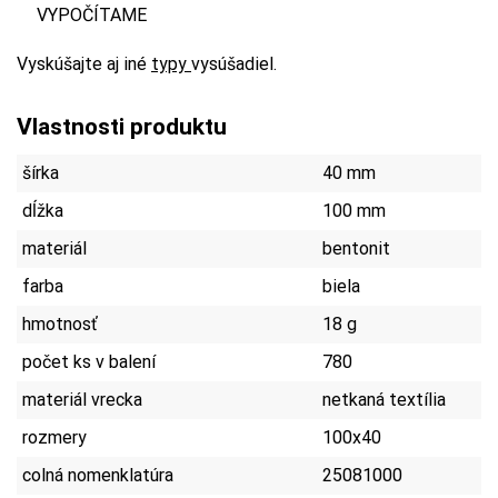
VYPOČÍTAME
Vyskúšajte aj iné
typy
vysúšadiel.
Vlastnosti produktu
šírka
40 mm
dĺžka
100 mm
materiál
bentonit
farba
biela
hmotnosť
18 g
počet ks v balení
780
materiál vrecka
netkaná textília
rozmery
100x40
colná nomenklatúra
25081000