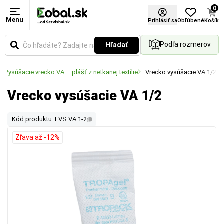
0
Menu
Prihlásiť sa
Obľúbené
Košík
Podľa rozmerov
Hľadať
Vysúšacie vrecko VA – plášť z netkanej textílie
Vrecko vysúšacie VA 1/2
Vrecko vysúšacie VA 1/2
Kód produktu: EVS VA 1-2
Zľava až -12%