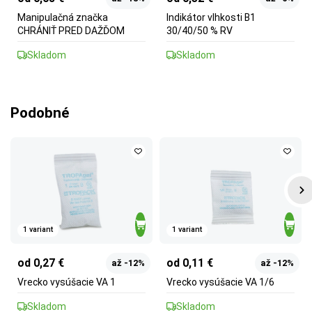
Manipulačná značka
Indikátor vlhkosti B1
CHRÁNIŤ PRED DAŽĎOM
30/40/50 % RV
Skladom
Skladom
Podobné
1 variant
1 variant
od 0,27 €
od 0,11 €
až -12%
až -12%
Vrecko vysúšacie VA 1
Vrecko vysúšacie VA 1/6
Skladom
Skladom