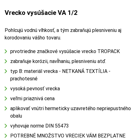
Vrecko vysúšacie VA 1/2
Pohlcujú vodnú vlhkosť, a tým zabraňujú plesniveniu aj
korodovaniu vášho tovaru.
prvotriedne značkové vysúšacie vrecko TROPACK
zabraňuje korózii, navĺhaniu, plesniveniu atď.
typ B: materiál vrecka - NETKANÁ TEXTÍLIA -
prachotesné
vysoká pevnosť vrecka
veľmi priaznivá cena
aplikovať vnútri hermeticky uzavretého nepriepustného
obalu
vyhovuje norme DIN 55473
POTREBNÉ MNOŽSTVO VRECIEK VÁM BEZPLATNE