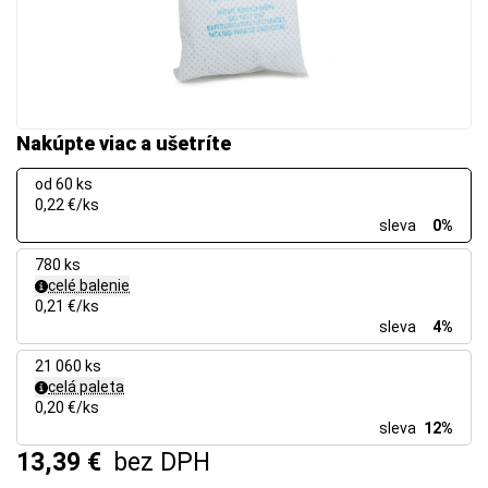
Nakúpte viac a ušetríte
od 60 ks
0,22 €/ks
sleva
0%
780 ks
celé balenie
0,21 €/ks
sleva
4%
21 060 ks
celá paleta
0,20 €/ks
sleva
12%
13,39 €
bez DPH