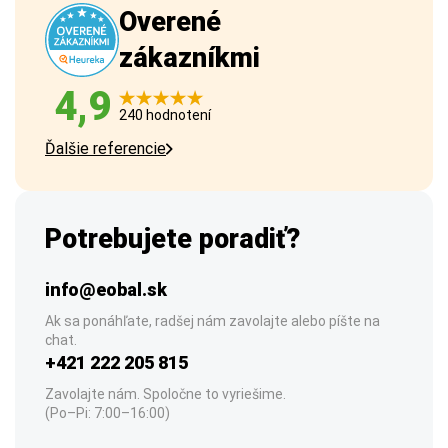
Overené
zákazníkmi
4,9
240 hodnotení
Ďalšie referencie
Potrebujete poradiť?
info@eobal.sk
Ak sa ponáhľate, radšej nám zavolajte alebo píšte na
chat.
+421 222 205 815
Zavolajte nám. Spoločne to vyriešime.
(Po–Pi: 7:00–16:00)