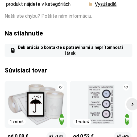
produkt nájdete v kategóriách
Vysúšadlá
Našli ste chybu?
Pošlite nám informáciu.
Na stiahnutie
Deklarácia o kontakte s potravinami a neprítomnosti
látok
Súvisiaci tovar
1 variant
1 variant
od 0,08 €
od 0,52 €
až -18%
až -6%