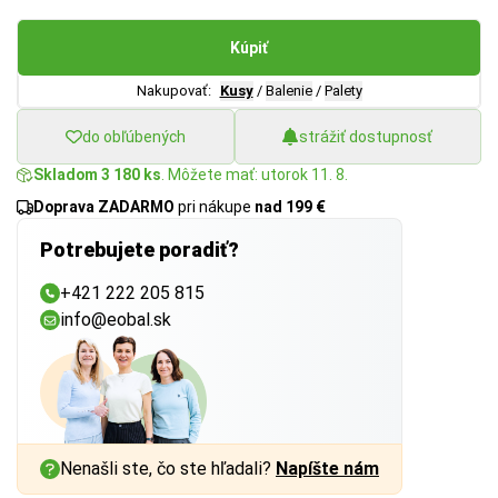
Kúpiť
Nakupovať:
Kusy
/
Balenie
/
Palety
do obľúbených
strážiť dostupnosť
Skladom 3 180 ks
. Môžete mať: utorok 11. 8.
Doprava ZADARMO
pri nákupe
nad 199 €
Potrebujete poradiť?
+421 222 205 815
info@eobal.sk
Nenašli ste, čo ste hľadali?
Napíšte nám