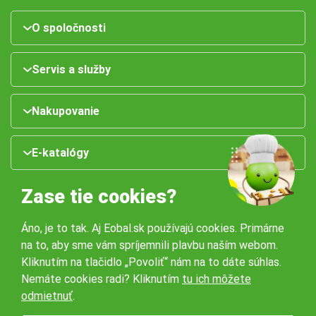
O spoločnosti
Servis a služby
Nakupovanie
E-katalógy
Zase tie cookies?
Áno, je to tak. Aj Eobal.sk používajú cookies. Primárne
na to, aby sme vám spríjemnili plavbu naším webom.
Kliknutím na tlačidlo „Povoliť“ nám na to dáte súhlas.
Nemáte cookies radi? Kliknutím
tu ich môžete
Naše pobočky:
odmietnuť
.