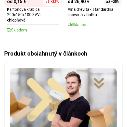
od 0,15 €
od 26,90 €
až -32%
až -25%
Kartónová krabica
Vlna drevitá - štandardná
200x150x100 3VVL
lisovaná v balíku
chlopňová
Skladom
Skladom
Produkt obsiahnutý v článkoch