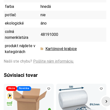
farba
hnedá
potlač
nie
ekologické
áno
colná
48191000
nomenklatúra
produkt nájdete v
Kartónové krabice
kategóriách
Našli ste chybu?
Pošlite nám informáciu.
Súvisiaci tovar
Akcia
Novinka