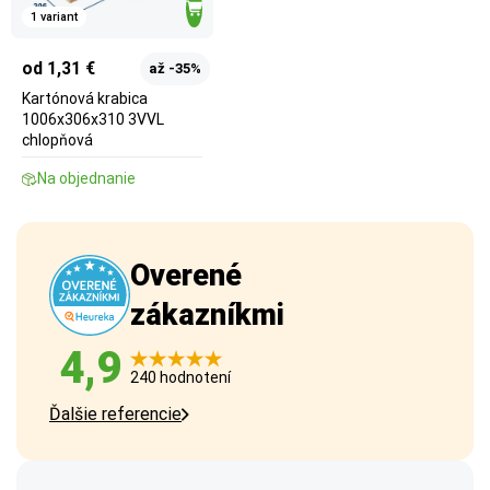
1 variant
od 1,31 €
až -35%
Kartónová krabica
1006x306x310 3VVL
chlopňová
Na objednanie
Overené
zákazníkmi
4,9
240 hodnotení
Ďalšie referencie