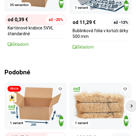
35 variantov
1 variant
od 0,39 €
až -25%
od 11,29 €
až -12%
Kartónové krabice 5VVL
Bublinková fólia v kotúči šírky
štandardné
500 mm
Skladom
Skladom
Podobné
Akcia
1 variant
1 variant