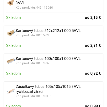
3VVL
Kód produktu:
942 115 020
Skladom
od 2,15 €
Kartónový tubus 212x212x1 000 5VVL
Kód produktu:
KKT 5 03
Skladom
od 2,31 €
Kartónový tubus 100x100x1 000 3VVL
Kód produktu:
KKT 3 06
Skladom
od 0,82 €
Zásielkový tubus 105x105x1015 3VVL
rýchlouzatvárací
Kód produktu:
KKT 3 8LP
Skladom
od 0,99 €