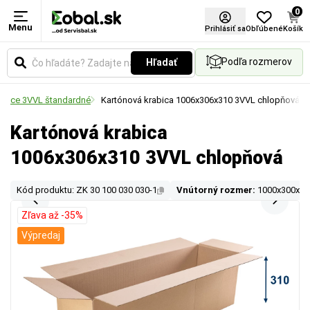
0
Menu
Prihlásiť sa
Obľúbené
Košík
Podľa rozmerov
Hľadať
abice 3VVL štandardné
Kartónová krabica 1006x306x310 3VVL chlopňová
Kartónová krabica
1006x306x310 3VVL chlopňová
Kód produktu: ZK 30 100 030 030-1
Vnútorný rozmer:
1000x300x3
Zľava až -35%
Výpredaj