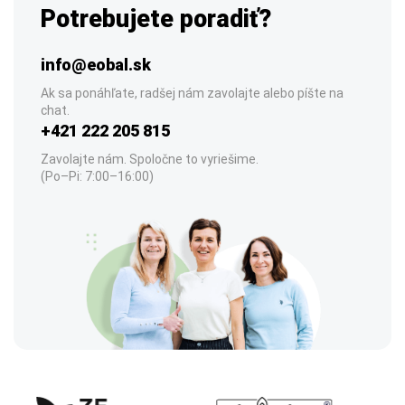
Potrebujete poradiť?
info@eobal.sk
Ak sa ponáhľate, radšej nám zavolajte alebo píšte na
chat.
+421 222 205 815
Zavolajte nám. Spoločne to vyriešime.
(Po–Pi: 7:00–16:00)