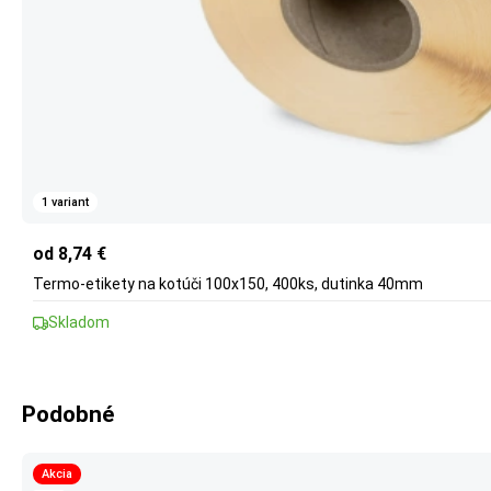
1 variant
od 8,74 €
Termo-etikety na kotúči 100x150, 400ks, dutinka 40mm
Skladom
Podobné
Akcia