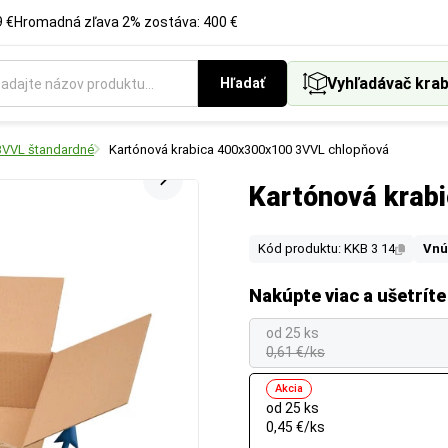
 €
Hromadná zľava 2% zostáva: 400 €
Vyhľadávač krab
Hľadať
3VVL štandardné
Kartónová krabica 400x300x100 3VVL chlopňová
Kartónová krab
Kód produktu: KKB 3 14
Vnú
Nakúpte viac a ušetríte
od 25 ks
0,61 €/ks
Akcia
od 25 ks
0,45 €/ks