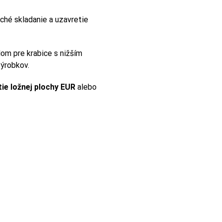
ché skladanie a uzavretie
om pre krabice s nižším
výrobkov.
tie ložnej plochy EUR
alebo