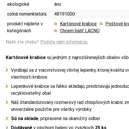
ekologické
áno
colná nomenklatúra
48191000
produkt nájdete v
Kartónové krabice
Poštové kr
kategóriách
Chcem baliť LACNO
Našli ste chybu?
Pošlite nám informáciu.
Kartónové krabice
sú jedným z najrozšírenejších obalov vôb
Vyrábajú sa z viacvrstvovej vlnitej lepenky, ktorej kvalita 
vlastnosti krabice.
Lepenkové krabice sa ľahko skladajú, predstavujú jednoduc
recyklovateľný obal.
Náš štandardizovaný rozmerový rad chlopňových krabíc z
univerzálne použitie pre všetky výrobky.
Sú na sklade
, pripravené na okamžitý odber
Dodávané
v plochom balení vo zväzkoch
25 ks