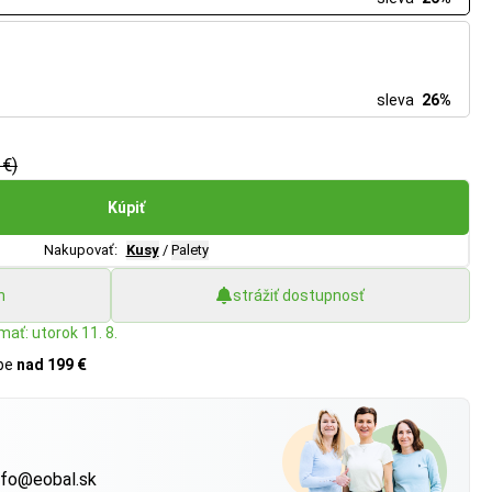
sleva
26%
 €)
Kúpiť
Nakupovať:
Kusy
/
Palety
h
strážiť dostupnosť
mať: utorok 11. 8.
upe
nad 199 €
?
nfo@eobal.sk