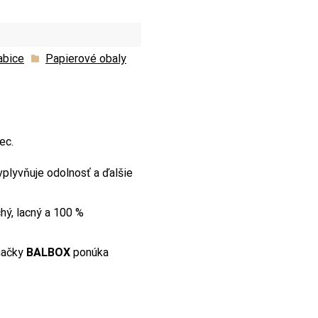
abice
Papierové obaly
ec.
ovplyvňuje odolnosť a ďalšie
hý, lacný a 100 %
načky
BALBOX
ponúka