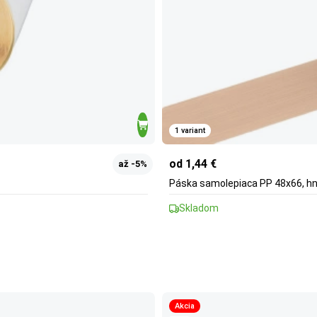
1 variant
od 1,44 €
až -5%
Páska samolepiaca PP 48x66, h
Skladom
Akcia