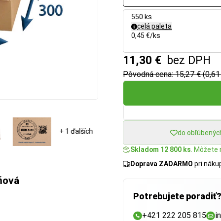
550 ks
celá paleta
0,45 €/ks
11,30 €
bez DPH
Pôvodná cena: 15,27 € (0,61
+ 1 ďalších
do obľúbenýc
Skladom 12 800 ks
. Môžete 
Doprava ZADARMO
pri nák
ňová
Potrebujete poradiť
+421 222 205 815
i