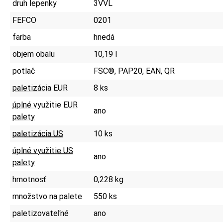
druh lepenky
3VVL
FEFCO
0201
farba
hnedá
objem obalu
10,19 l
potlač
FSC®, PAP20, EAN, QR
paletizácia EUR
8 ks
úplné využitie EUR
ano
palety
paletizácia US
10 ks
úplné využitie US
ano
palety
hmotnosť
0,228 kg
množstvo na palete
550 ks
paletizovateľné
ano