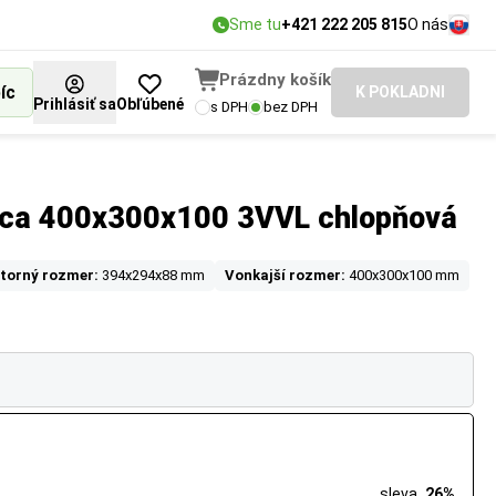
Sme tu
+421 222 205 815
O nás
Prázdny košík
íc
K POKLADNI
Prihlásiť sa
Obľúbené
s DPH
bez DPH
ica 400x300x100 3VVL chlopňová
torný rozmer:
394x294x88 mm
Vonkajší rozmer:
400x300x100 mm
sleva
26%