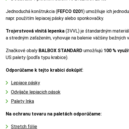
Jednoduchá konštrukcia (
FEFCO 0201
) umožňuje ich jednodu
napr. použitím lepiacej pásky alebo sponkovačky.
Trojvrstvová vlnitá lepenka
(3VVL) je štandardným materiál
a stredným zaťažením, vyhovuje na balenie väčšiny bežných 
Značkové obaly
BALBOX STANDARD
umožňujú
100 % využi
US palety (podľa typu krabice).
Odporúčame k tejto krabici dokúpiť:
Lepiace pásky
Odvíjače lepiacich pások
Palety Inka
Na ochranu tovaru na paletách odporúčame:
Stretch fólie