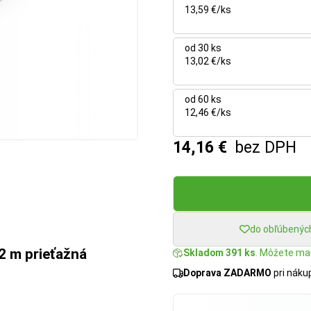
13,59 €/ks
od 30 ks
13,02 €/ks
od 60 ks
12,46 €/ks
14,16 €
bez DPH
do obľúbenýc
62 m prieťažná
Skladom 391 ks
. Môžete mať
Doprava ZADARMO
pri nák