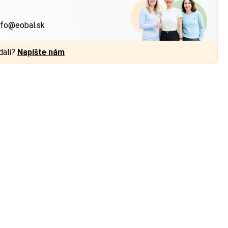
?
nfo@eobal.sk
dali?
Napíšte nám