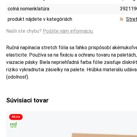
colná nomenklatúra
392119
produkt nájdete v kategóriách
Stret
Našli ste chybu?
Pošlite nám informáciu.
Ručná napínacia stretch fólia sa ľahko prispôsobí akémukoľve
elasticite. Používa sa na fixáciu a ochranu tovaru na paletách
viazacie pásky. Biela nepriehľadná farba fólie zaisťuje diskr
riziko vykradnutia zásielky na palete. Hrúbka materiálu udáv
(odolnosť).
Súvisiaci tovar
Akcia