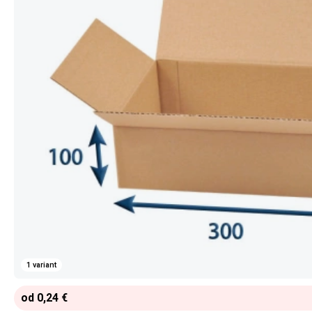
1 variant
od 0,24 €