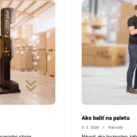
Ako baliť na paletu
5. 3. 2026
/
Návody
ovacieho stroja
Návod, ako bezpečne zabal