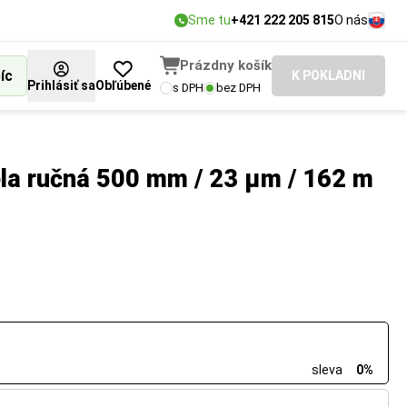
Sme tu
+421 222 205 815
O nás
Prázdny košík
íc
K POKLADNI
Prihlásiť sa
Obľúbené
s DPH
bez DPH
iela ručná 500 mm / 23 µm / 162 m
sleva
0%