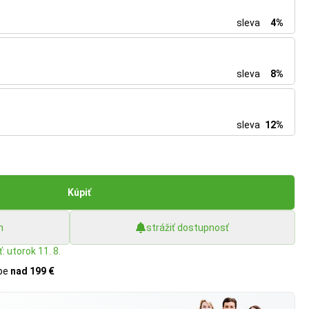
sleva
4%
sleva
8%
sleva
12%
Kúpiť
h
strážiť dostupnosť
: utorok 11. 8.
upe
nad 199 €