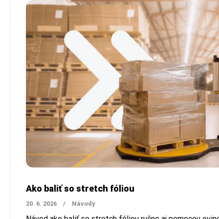
Ako baliť so stretch fóliou
20. 6. 2026
/
Návody
Návod ako baliť so stretch fóliou ručne aj pomocou ovin