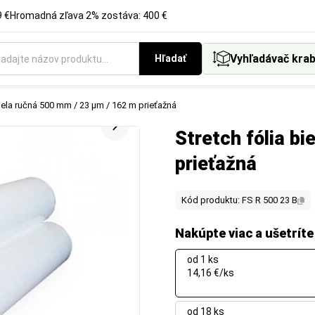
 €
Hromadná zľava 2% zostáva: 400 €
Vyhľadávač krab
Hľadať
biela ručná 500 mm / 23 µm / 162 m prieťažná
Stretch fólia b
prieťažná
Kód produktu: FS R 500 23 B
Nakúpte viac a ušetríte
od 1 ks
14,16 €/ks
od 18 ks