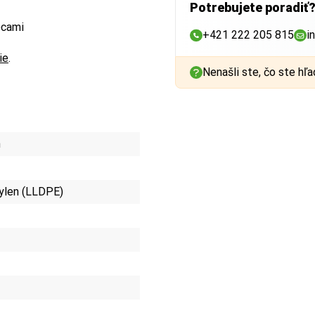
Potrebujete poradiť
ecami
+421 222 205 815
i
ie
.
Nenašli ste, čo ste hľa
m
ylen (LLDPE)