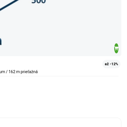
až -12%
 µm / 162 m prieťažná