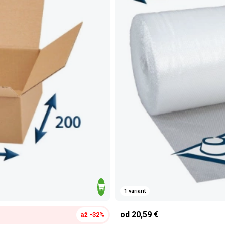
1 variant
od 20,59 €
až -32%