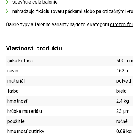
spevňuje celé balenie
nahradzuje fixáciu tovaru páskami alebo paletizačnými vr
Ďalšie typy a farebné varianty nájdete v kategórii
stretch fól
Vlastnosti produktu
šírka kotúča
500 m
návin
162 m
materiál
polyeth
farba
biela
hmotnosť
2,4 kg
hrúbka materiálu
23 µm
použitie
ručné
hmotnosť dutinky
0,68 kg