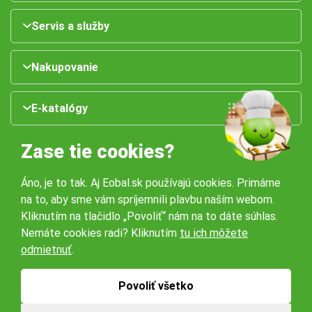
Servis a služby
Nakupovanie
E-katalógy
Zase tie cookies?
Áno, je to tak. Aj Eobal.sk používajú cookies. Primárne
na to, aby sme vám spríjemnili plavbu naším webom.
Kliknutím na tlačidlo „Povoliť“ nám na to dáte súhlas.
Nemáte cookies radi? Kliknutím
tu ich môžete
Naše pobočky:
odmietnuť
.
Obchodné podmienky
Ochrana osobných údajov
Povoliť všetko