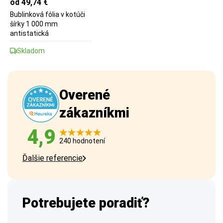
od 49,74 €
Bublinková fólia v kotúči
šírky 1 000 mm
antistatická
Skladom
Overené
zákazníkmi
4,9
240 hodnotení
Ďalšie referencie
Potrebujete poradiť?