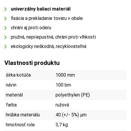
univerzálny baliaci materiál
fixácia a prekladanie tovaru v obale
chráni aj proti oderu
pružná, nepriepustná, chráni proti vlhkosti
ekologicky neškodná, recyklovateľná
Vlastnosti produktu
šírka kotúča
1000 mm
návin
100 bm
materiál
polyethylen (PE)
farba
ružová
hrúbka materiálu
40 (+/- 5%) µm
hmotnosť role
3,7 kg