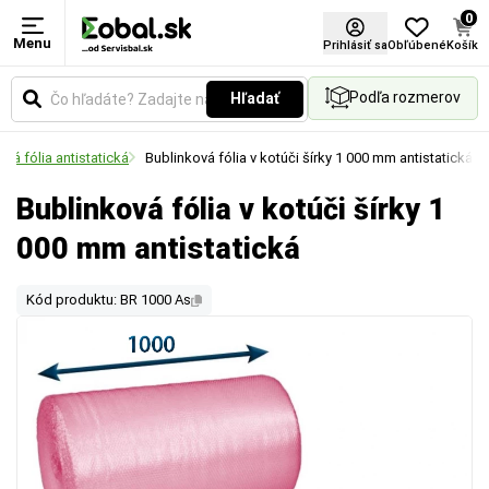
0
Menu
Prihlásiť sa
Obľúbené
Košík
Podľa rozmerov
Hľadať
vá fólia antistatická
Bublinková fólia v kotúči šírky 1 000 mm antistatická
Bublinková fólia v kotúči šírky 1
000 mm antistatická
Kód produktu: BR 1000 As