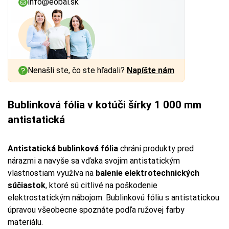
info@eobal.sk
Nenašli ste, čo ste hľadali?
Napíšte nám
Bublinková fólia v kotúči šírky 1 000 mm
antistatická
Antistatická bublinková fólia
chráni produkty pred
nárazmi a navyše sa vďaka svojim antistatickým
vlastnostiam využíva na
balenie elektrotechnických
súčiastok
, ktoré sú citlivé na poškodenie
elektrostatickým nábojom. Bublinkovú fóliu s antistatickou
úpravou všeobecne spoznáte podľa ružovej farby
materiálu.