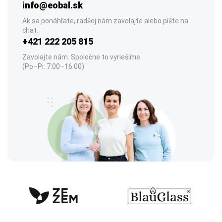
info@eobal.sk
Ak sa ponáhľate, radšej nám zavolajte alebo píšte na
chat.
+421 222 205 815
Zavolajte nám. Spoločne to vyriešime.
(Po–Pi: 7:00–16:00)