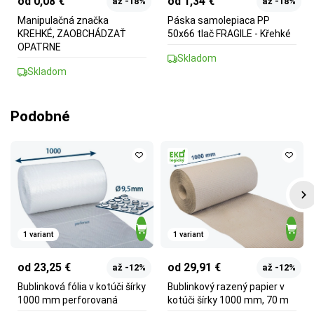
od 0,08 €
od 1,34 €
až -18%
až -18%
Manipulačná značka
Páska samolepiaca PP
KREHKÉ, ZAOBCHÁDZAŤ
50x66 tlač FRAGILE - Křehké
OPATRNE
Skladom
Skladom
Podobné
1 variant
1 variant
od 23,25 €
od 29,91 €
až -12%
až -12%
Bublinková fólia v kotúči šírky
Bublinkový razený papier v
1000 mm perforovaná
kotúči šírky 1000 mm, 70 m