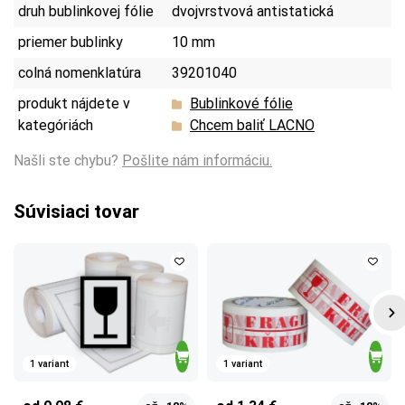
druh bublinkovej fólie
dvojvrstvová antistatická
priemer bublinky
10 mm
colná nomenklatúra
39201040
produkt nájdete v
Bublinkové fólie
kategóriách
Chcem baliť LACNO
Našli ste chybu?
Pošlite nám informáciu.
Súvisiaci tovar
1 variant
1 variant